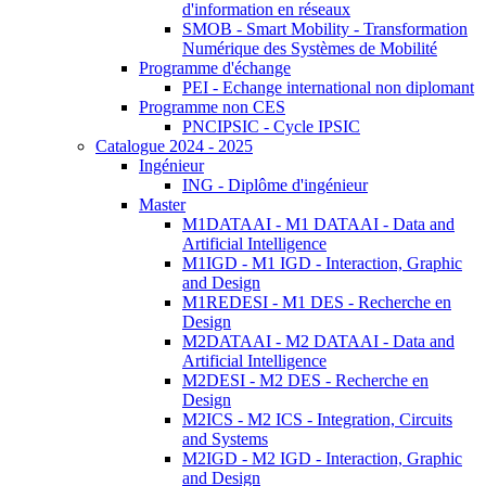
d'information en réseaux
SMOB - Smart Mobility - Transformation
Numérique des Systèmes de Mobilité
Programme d'échange
PEI - Echange international non diplomant
Programme non CES
PNCIPSIC - Cycle IPSIC
Catalogue 2024 - 2025
Ingénieur
ING - Diplôme d'ingénieur
Master
M1DATAAI - M1 DATAAI - Data and
Artificial Intelligence
M1IGD - M1 IGD - Interaction, Graphic
and Design
M1REDESI - M1 DES - Recherche en
Design
M2DATAAI - M2 DATAAI - Data and
Artificial Intelligence
M2DESI - M2 DES - Recherche en
Design
M2ICS - M2 ICS - Integration, Circuits
and Systems
M2IGD - M2 IGD - Interaction, Graphic
and Design