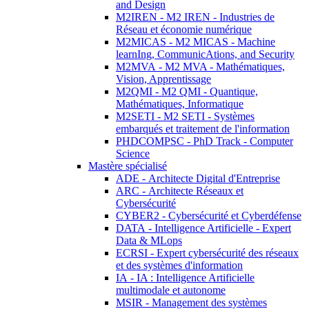
and Design
M2IREN - M2 IREN - Industries de
Réseau et économie numérique
M2MICAS - M2 MICAS - Machine
learnIng, CommunicAtions, and Security
M2MVA - M2 MVA - Mathématiques,
Vision, Apprentissage
M2QMI - M2 QMI - Quantique,
Mathématiques, Informatique
M2SETI - M2 SETI - Systèmes
embarqués et traitement de l'information
PHDCOMPSC - PhD Track - Computer
Science
Mastère spécialisé
ADE - Architecte Digital d'Entreprise
ARC - Architecte Réseaux et
Cybersécurité
CYBER2 - Cybersécurité et Cyberdéfense
DATA - Intelligence Artificielle - Expert
Data & MLops
ECRSI - Expert cybersécurité des réseaux
et des systèmes d'information
IA - IA : Intelligence Artificielle
multimodale et autonome
MSIR - Management des systèmes