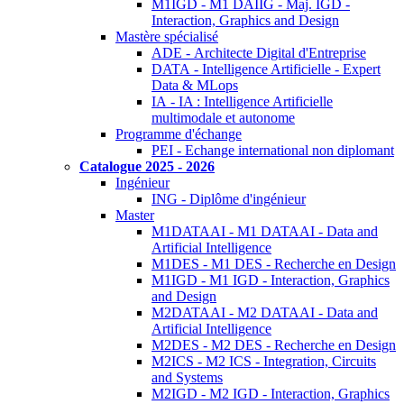
M1IGD - M1 DAIIG - Maj. IGD -
Interaction, Graphics and Design
Mastère spécialisé
ADE - Architecte Digital d'Entreprise
DATA - Intelligence Artificielle - Expert
Data & MLops
IA - IA : Intelligence Artificielle
multimodale et autonome
Programme d'échange
PEI - Echange international non diplomant
Catalogue 2025 - 2026
Ingénieur
ING - Diplôme d'ingénieur
Master
M1DATAAI - M1 DATAAI - Data and
Artificial Intelligence
M1DES - M1 DES - Recherche en Design
M1IGD - M1 IGD - Interaction, Graphics
and Design
M2DATAAI - M2 DATAAI - Data and
Artificial Intelligence
M2DES - M2 DES - Recherche en Design
M2ICS - M2 ICS - Integration, Circuits
and Systems
M2IGD - M2 IGD - Interaction, Graphics