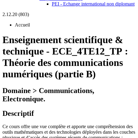
PEI - Echange international non diplomant
2.12.20 (803)
Accueil
Enseignement scientifique &
technique
-
ECE_4TE12_TP :
Théorie des communications
numériques (partie B)
Domaine > Communications,
Electronique.
Descriptif
Ce cours offre une vue complète et apporte une compréhension des
outils mathématiques et des technologies déployées dans les couches
physique et d’accès des systèmes récents de communications :