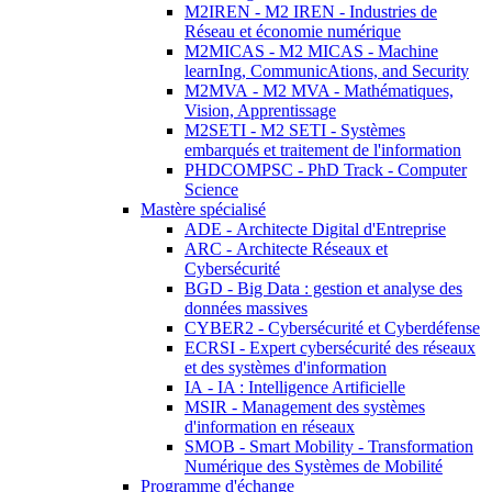
M2IREN - M2 IREN - Industries de
Réseau et économie numérique
M2MICAS - M2 MICAS - Machine
learnIng, CommunicAtions, and Security
M2MVA - M2 MVA - Mathématiques,
Vision, Apprentissage
M2SETI - M2 SETI - Systèmes
embarqués et traitement de l'information
PHDCOMPSC - PhD Track - Computer
Science
Mastère spécialisé
ADE - Architecte Digital d'Entreprise
ARC - Architecte Réseaux et
Cybersécurité
BGD - Big Data : gestion et analyse des
données massives
CYBER2 - Cybersécurité et Cyberdéfense
ECRSI - Expert cybersécurité des réseaux
et des systèmes d'information
IA - IA : Intelligence Artificielle
MSIR - Management des systèmes
d'information en réseaux
SMOB - Smart Mobility - Transformation
Numérique des Systèmes de Mobilité
Programme d'échange