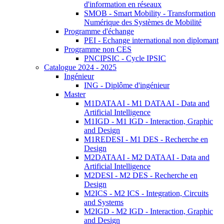
d'information en réseaux
SMOB - Smart Mobility - Transformation
Numérique des Systèmes de Mobilité
Programme d'échange
PEI - Echange international non diplomant
Programme non CES
PNCIPSIC - Cycle IPSIC
Catalogue 2024 - 2025
Ingénieur
ING - Diplôme d'ingénieur
Master
M1DATAAI - M1 DATAAI - Data and
Artificial Intelligence
M1IGD - M1 IGD - Interaction, Graphic
and Design
M1REDESI - M1 DES - Recherche en
Design
M2DATAAI - M2 DATAAI - Data and
Artificial Intelligence
M2DESI - M2 DES - Recherche en
Design
M2ICS - M2 ICS - Integration, Circuits
and Systems
M2IGD - M2 IGD - Interaction, Graphic
and Design