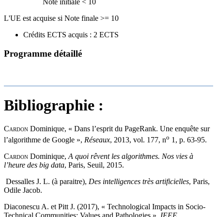
Note initiale < 10
L'UE est acquise si Note finale >= 10
Crédits ECTS acquis : 2 ECTS
Programme détaillé
Bibliographie :
Cardon
Dominique, « Dans l’esprit du PageRank. Une enquête sur
o
l’algorithme de Google »,
Réseaux
, 2013, vol. 177, n
1, p. 63‑95.
Cardon
Dominique,
A quoi rêvent les algorithmes. Nos vies à
l’heure des big data
, Paris, Seuil, 2015.
Dessalles J. L. (à paraitre),
Des intelligences très artificielles
, Paris,
Odile Jacob.
Diaconescu A. et Pitt J.
(
2017
), « Technological Impacts in Socio-
Technical Communities: Values and Pathologies »,
IEEE