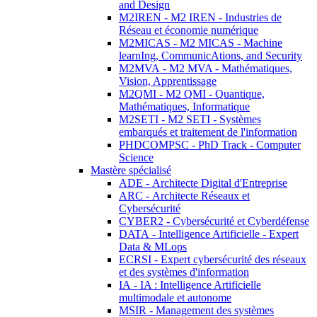
and Design
M2IREN - M2 IREN - Industries de
Réseau et économie numérique
M2MICAS - M2 MICAS - Machine
learnIng, CommunicAtions, and Security
M2MVA - M2 MVA - Mathématiques,
Vision, Apprentissage
M2QMI - M2 QMI - Quantique,
Mathématiques, Informatique
M2SETI - M2 SETI - Systèmes
embarqués et traitement de l'information
PHDCOMPSC - PhD Track - Computer
Science
Mastère spécialisé
ADE - Architecte Digital d'Entreprise
ARC - Architecte Réseaux et
Cybersécurité
CYBER2 - Cybersécurité et Cyberdéfense
DATA - Intelligence Artificielle - Expert
Data & MLops
ECRSI - Expert cybersécurité des réseaux
et des systèmes d'information
IA - IA : Intelligence Artificielle
multimodale et autonome
MSIR - Management des systèmes