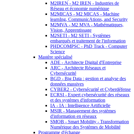
M2IREN - M2 IREN - Industries de
Réseau et économie numérique
M2MICAS - M2 MICAS - Machine
learnIng, CommunicAtions, and Security
M2MVA - M2 MVA - Mathématiques,
Vision, Apprentissage
M2SETI - M2 SETI - Systèmes
embarqués et traitement de l'information
PHDCOMPSC - PhD Track - Computer
Science
Mastère spécialisé
ADE - Architecte Digital d'Entreprise
ARC - Architecte Réseaux et
Cybersécurité
BGD - Big Data : gestion et analyse des
données massives
CYBER2 - Cybersécurité et Cyberdéfense
ECRSI - Expert cybersécurité des réseaux
et des systèmes d'information
IA - IA : Intelligence Artificielle
MSIR - Management des systèmes
d'information en réseaux
SMOB - Smart Mobility - Transformation
Numérique des Systèmes de Mobilité
Programme d'échange