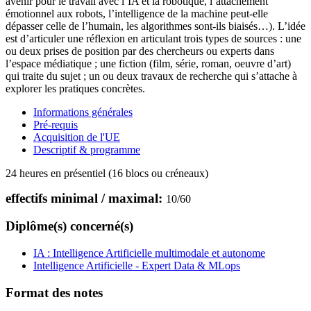
avenir pour le travail avec l’IA et la robotique, l’attachement
émotionnel aux robots, l’intelligence de la machine peut-elle
dépasser celle de l’humain, les algorithmes sont-ils biaisés…). L’idée
est d’articuler une réflexion en articulant trois types de sources : une
ou deux prises de position par des chercheurs ou experts dans
l’espace médiatique ; une fiction (film, série, roman, oeuvre d’art)
qui traite du sujet ; un ou deux travaux de recherche qui s’attache à
explorer les pratiques concrètes.
Informations générales
Pré-requis
Acquisition de l'UE
Descriptif & programme
24 heures en présentiel (16 blocs ou créneaux)
effectifs minimal / maximal:
10
/
60
Diplôme(s) concerné(s)
IA : Intelligence Artificielle multimodale et autonome
Intelligence Artificielle - Expert Data & MLops
Format des notes