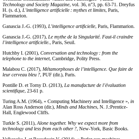
Technology and Society Magazine
, vol. 36, n°3, pp. 63‑71.
Dreyfus
H.
(
s. d.
),
L’intelligence artificielle : mythes et limites
, Paris,
Flammarion.
Ganascia J.-G.
(
1993
),
L’intelligence artificielle
, Paris, Flammarion.
Ganascia J.-G.
(
2017
),
Le mythe de la Singularité. Faut-il craindre
l’intelligence artificielle.
, Paris, Seuil.
Hutchby I.
(
2001
),
Conversation and technology : from the
telephone to the internet
, Cambridge, Polity Press.
Malabou C.
(
2017
),
Métamorphoses de l’intelligence. Que faire de
leur cerveau bleu ?
, PUF (dir.), Paris.
Pontille D. et Torny D.
(
2013
),
La manufacture de l’évaluation
scientifique
, 23-61 p.
Turing A.M.
(
1964
), « Computing Machinery and Intelligence »,
in
Alan Ross Anderson (dir.),
Minds and Machines
, N. J.:Prentice-
Hall, Englewood Cliffs.
Turkle S.
(
2011
),
Alone together. Why we expect more from
technology and less from each other ?
, New-York, Basic Books.