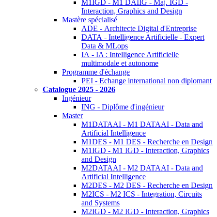
M1IGD - M1 DAIIG - Maj. IGD -
Interaction, Graphics and Design
Mastère spécialisé
ADE - Architecte Digital d'Entreprise
DATA - Intelligence Artificielle - Expert
Data & MLops
IA - IA : Intelligence Artificielle
multimodale et autonome
Programme d'échange
PEI - Echange international non diplomant
Catalogue 2025 - 2026
Ingénieur
ING - Diplôme d'ingénieur
Master
M1DATAAI - M1 DATAAI - Data and
Artificial Intelligence
M1DES - M1 DES - Recherche en Design
M1IGD - M1 IGD - Interaction, Graphics
and Design
M2DATAAI - M2 DATAAI - Data and
Artificial Intelligence
M2DES - M2 DES - Recherche en Design
M2ICS - M2 ICS - Integration, Circuits
and Systems
M2IGD - M2 IGD - Interaction, Graphics