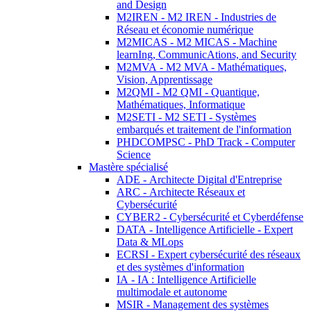
and Design
M2IREN - M2 IREN - Industries de
Réseau et économie numérique
M2MICAS - M2 MICAS - Machine
learnIng, CommunicAtions, and Security
M2MVA - M2 MVA - Mathématiques,
Vision, Apprentissage
M2QMI - M2 QMI - Quantique,
Mathématiques, Informatique
M2SETI - M2 SETI - Systèmes
embarqués et traitement de l'information
PHDCOMPSC - PhD Track - Computer
Science
Mastère spécialisé
ADE - Architecte Digital d'Entreprise
ARC - Architecte Réseaux et
Cybersécurité
CYBER2 - Cybersécurité et Cyberdéfense
DATA - Intelligence Artificielle - Expert
Data & MLops
ECRSI - Expert cybersécurité des réseaux
et des systèmes d'information
IA - IA : Intelligence Artificielle
multimodale et autonome
MSIR - Management des systèmes