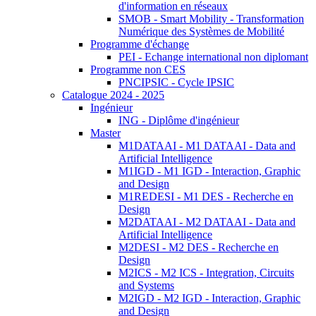
d'information en réseaux
SMOB - Smart Mobility - Transformation
Numérique des Systèmes de Mobilité
Programme d'échange
PEI - Echange international non diplomant
Programme non CES
PNCIPSIC - Cycle IPSIC
Catalogue 2024 - 2025
Ingénieur
ING - Diplôme d'ingénieur
Master
M1DATAAI - M1 DATAAI - Data and
Artificial Intelligence
M1IGD - M1 IGD - Interaction, Graphic
and Design
M1REDESI - M1 DES - Recherche en
Design
M2DATAAI - M2 DATAAI - Data and
Artificial Intelligence
M2DESI - M2 DES - Recherche en
Design
M2ICS - M2 ICS - Integration, Circuits
and Systems
M2IGD - M2 IGD - Interaction, Graphic
and Design