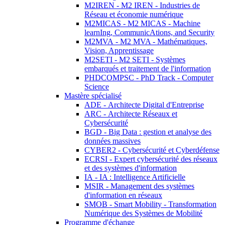
M2IREN - M2 IREN - Industries de
Réseau et économie numérique
M2MICAS - M2 MICAS - Machine
learnIng, CommunicAtions, and Security
M2MVA - M2 MVA - Mathématiques,
Vision, Apprentissage
M2SETI - M2 SETI - Systèmes
embarqués et traitement de l'information
PHDCOMPSC - PhD Track - Computer
Science
Mastère spécialisé
ADE - Architecte Digital d'Entreprise
ARC - Architecte Réseaux et
Cybersécurité
BGD - Big Data : gestion et analyse des
données massives
CYBER2 - Cybersécurité et Cyberdéfense
ECRSI - Expert cybersécurité des réseaux
et des systèmes d'information
IA - IA : Intelligence Artificielle
MSIR - Management des systèmes
d'information en réseaux
SMOB - Smart Mobility - Transformation
Numérique des Systèmes de Mobilité
Programme d'échange