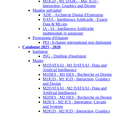
M1IGD - M1 DAIIG - Maj. IGD -
Interaction, Graphics and Design
Mastère spécialisé
ADE - Architecte Digital d'Entreprise
DATA - Intelligence Artificielle - Expert
Data & MLops
IA - IA : Intelligence Artificielle
multimodale et autonome
Programme d'échange
PEI - Echange international non diplomant
Catalogue 2025 - 2026
Ingénieur
ING - Diplôme d'ingénieur
Master
M1DATAAI - M1 DATAAI - Data and
Artificial Intelligence
M1DES - M1 DES - Recherche en Design
M1IGD - M1 IGD - Interaction, Graphics
and Design
M2DATAAI - M2 DATAAI - Data and
Artificial Intelligence
M2DES - M2 DES - Recherche en Design
M2ICS - M2 ICS - Integration, Circuits
and Systems
M2IGD - M2 IGD - Interaction, Graphics