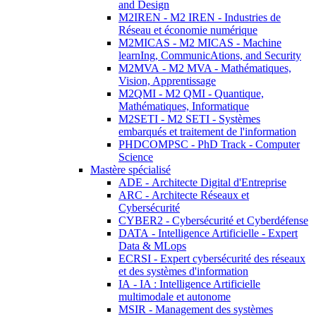
and Design
M2IREN - M2 IREN - Industries de
Réseau et économie numérique
M2MICAS - M2 MICAS - Machine
learnIng, CommunicAtions, and Security
M2MVA - M2 MVA - Mathématiques,
Vision, Apprentissage
M2QMI - M2 QMI - Quantique,
Mathématiques, Informatique
M2SETI - M2 SETI - Systèmes
embarqués et traitement de l'information
PHDCOMPSC - PhD Track - Computer
Science
Mastère spécialisé
ADE - Architecte Digital d'Entreprise
ARC - Architecte Réseaux et
Cybersécurité
CYBER2 - Cybersécurité et Cyberdéfense
DATA - Intelligence Artificielle - Expert
Data & MLops
ECRSI - Expert cybersécurité des réseaux
et des systèmes d'information
IA - IA : Intelligence Artificielle
multimodale et autonome
MSIR - Management des systèmes