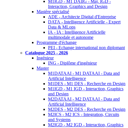
M1IGD - M1 DAIIG - Maj. IGD -
Interaction, Graphics and Design
Mastère spécialisé
ADE - Architecte Digital d'Entreprise
DATA - Intelligence Artificielle - Expert
Data & MLops
IA - IA : Intelligence Artificielle
multimodale et autonome
Programme d'échange
PEI - Echange international non diplomant
Catalogue 2025 - 2026
Ingénieur
ING - Diplôme d'ingénieur
Master
M1DATAAI - M1 DATAAI - Data and
Artificial Intelligence
M1DES - M1 DES - Recherche en Design
M1IGD - M1 IGD - Interaction, Graphics
and Design
M2DATAAI - M2 DATAAI - Data and
Artificial Intelligence
M2DES - M2 DES - Recherche en Design
M2ICS - M2 ICS - Integration, Circuits
and Systems
M2IGD - M2 IGD - Interaction, Graphics