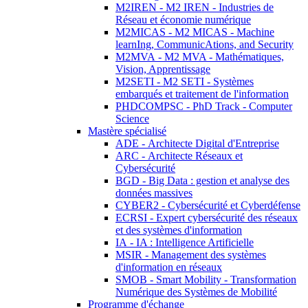
M2IREN - M2 IREN - Industries de
Réseau et économie numérique
M2MICAS - M2 MICAS - Machine
learnIng, CommunicAtions, and Security
M2MVA - M2 MVA - Mathématiques,
Vision, Apprentissage
M2SETI - M2 SETI - Systèmes
embarqués et traitement de l'information
PHDCOMPSC - PhD Track - Computer
Science
Mastère spécialisé
ADE - Architecte Digital d'Entreprise
ARC - Architecte Réseaux et
Cybersécurité
BGD - Big Data : gestion et analyse des
données massives
CYBER2 - Cybersécurité et Cyberdéfense
ECRSI - Expert cybersécurité des réseaux
et des systèmes d'information
IA - IA : Intelligence Artificielle
MSIR - Management des systèmes
d'information en réseaux
SMOB - Smart Mobility - Transformation
Numérique des Systèmes de Mobilité
Programme d'échange