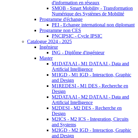
d'information en réseaux
SMOB - Smart Mobility - Transformation
Numérique des Systèmes de Mobilité
Programme d'échange
PEI - Echange international non diplomant
Programme non CES
PNCIPSIC - Cycle IPSIC
Catalogue 2024 - 2025
Ingénieur
ING - Diplôme d'ingénieur
Master
M1DATAAI - M1 DATAAI - Data and
Artificial Intelligence
M1IGD - M1 IGD - Interaction, Graphic
and Design
M1REDESI - M1 DES - Recherche en
Design
M2DATAAI - M2 DATAAI - Data and
Artificial Intelligence
M2DESI - M2 DES - Recherche en
Design
M2ICS - M2 ICS - Integration, Circuits
and Systems
M2IGD - M2 IGD - Interaction, Graphic
and Design