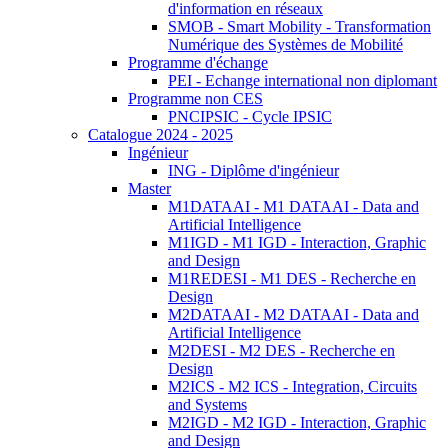
d'information en réseaux
SMOB - Smart Mobility - Transformation
Numérique des Systèmes de Mobilité
Programme d'échange
PEI - Echange international non diplomant
Programme non CES
PNCIPSIC - Cycle IPSIC
Catalogue 2024 - 2025
Ingénieur
ING - Diplôme d'ingénieur
Master
M1DATAAI - M1 DATAAI - Data and
Artificial Intelligence
M1IGD - M1 IGD - Interaction, Graphic
and Design
M1REDESI - M1 DES - Recherche en
Design
M2DATAAI - M2 DATAAI - Data and
Artificial Intelligence
M2DESI - M2 DES - Recherche en
Design
M2ICS - M2 ICS - Integration, Circuits
and Systems
M2IGD - M2 IGD - Interaction, Graphic
and Design