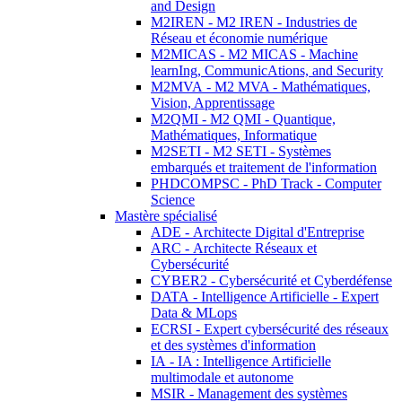
and Design
M2IREN - M2 IREN - Industries de
Réseau et économie numérique
M2MICAS - M2 MICAS - Machine
learnIng, CommunicAtions, and Security
M2MVA - M2 MVA - Mathématiques,
Vision, Apprentissage
M2QMI - M2 QMI - Quantique,
Mathématiques, Informatique
M2SETI - M2 SETI - Systèmes
embarqués et traitement de l'information
PHDCOMPSC - PhD Track - Computer
Science
Mastère spécialisé
ADE - Architecte Digital d'Entreprise
ARC - Architecte Réseaux et
Cybersécurité
CYBER2 - Cybersécurité et Cyberdéfense
DATA - Intelligence Artificielle - Expert
Data & MLops
ECRSI - Expert cybersécurité des réseaux
et des systèmes d'information
IA - IA : Intelligence Artificielle
multimodale et autonome
MSIR - Management des systèmes