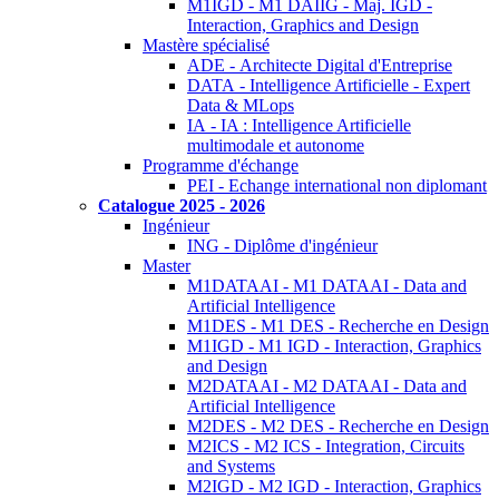
M1IGD - M1 DAIIG - Maj. IGD -
Interaction, Graphics and Design
Mastère spécialisé
ADE - Architecte Digital d'Entreprise
DATA - Intelligence Artificielle - Expert
Data & MLops
IA - IA : Intelligence Artificielle
multimodale et autonome
Programme d'échange
PEI - Echange international non diplomant
Catalogue 2025 - 2026
Ingénieur
ING - Diplôme d'ingénieur
Master
M1DATAAI - M1 DATAAI - Data and
Artificial Intelligence
M1DES - M1 DES - Recherche en Design
M1IGD - M1 IGD - Interaction, Graphics
and Design
M2DATAAI - M2 DATAAI - Data and
Artificial Intelligence
M2DES - M2 DES - Recherche en Design
M2ICS - M2 ICS - Integration, Circuits
and Systems
M2IGD - M2 IGD - Interaction, Graphics