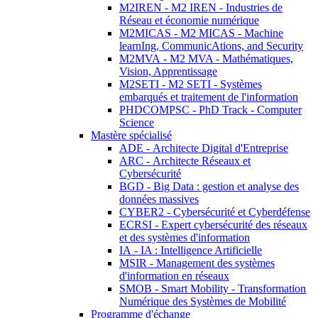
M2IREN - M2 IREN - Industries de
Réseau et économie numérique
M2MICAS - M2 MICAS - Machine
learnIng, CommunicAtions, and Security
M2MVA - M2 MVA - Mathématiques,
Vision, Apprentissage
M2SETI - M2 SETI - Systèmes
embarqués et traitement de l'information
PHDCOMPSC - PhD Track - Computer
Science
Mastère spécialisé
ADE - Architecte Digital d'Entreprise
ARC - Architecte Réseaux et
Cybersécurité
BGD - Big Data : gestion et analyse des
données massives
CYBER2 - Cybersécurité et Cyberdéfense
ECRSI - Expert cybersécurité des réseaux
et des systèmes d'information
IA - IA : Intelligence Artificielle
MSIR - Management des systèmes
d'information en réseaux
SMOB - Smart Mobility - Transformation
Numérique des Systèmes de Mobilité
Programme d'échange