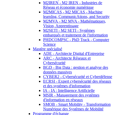
M2IREN - M2 IREN - Industries de
Réseau et économie numérique
M2MICAS - M2 MICAS - Machine
learnIng, CommunicAtions, and Security
M2MVA - M2 MVA - Mathématiques,
Vision, Apprentissage
M2SETI - M2 SETI - Systèmes
embarqués et traitement de l'information
PHDCOMPSC - PhD Track - Computer
Science
Mastère spécialisé
ADE - Architecte Digital d'Entreprise
ARC - Architecte Réseaux et
Cybersécurité
BGD - Big Data : gestion et analyse des
données massives
CYBER2 - Cybersécurité et Cyberdéfense
ECRSI - Expert cybersécurité des réseaux
et des systèmes d'information
IA - IA : Intelligence Artificielle
MSIR - Management des systèmes
d'information en réseaux
SMOB - Smart Mobility - Transformation
Numérique des Systèmes de Mobilité
Programme d'échange