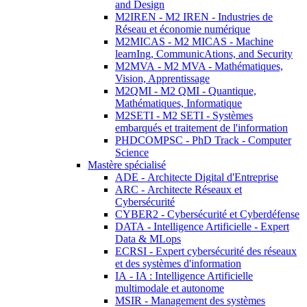
and Design
M2IREN - M2 IREN - Industries de
Réseau et économie numérique
M2MICAS - M2 MICAS - Machine
learnIng, CommunicAtions, and Security
M2MVA - M2 MVA - Mathématiques,
Vision, Apprentissage
M2QMI - M2 QMI - Quantique,
Mathématiques, Informatique
M2SETI - M2 SETI - Systèmes
embarqués et traitement de l'information
PHDCOMPSC - PhD Track - Computer
Science
Mastère spécialisé
ADE - Architecte Digital d'Entreprise
ARC - Architecte Réseaux et
Cybersécurité
CYBER2 - Cybersécurité et Cyberdéfense
DATA - Intelligence Artificielle - Expert
Data & MLops
ECRSI - Expert cybersécurité des réseaux
et des systèmes d'information
IA - IA : Intelligence Artificielle
multimodale et autonome
MSIR - Management des systèmes