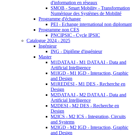
d'information en réseaux
SMOB - Smart Mobility - Transformation
Numérique des Systèmes de Mobilité
Programme d'échange
PEI - Echange international non diplomant
Programme non CES
PNCIPSIC - Cycle IPSIC
Catalogue 2024 - 2025
Ingénieur
ING - Diplôme d'ingénieur
Master
M1DATAAI - M1 DATAAI - Data and
Artificial Intelligence
M1IGD - M1 IGD - Interaction, Graphic
and Design
M1REDESI - M1 DES - Recherche en
Design
M2DATAAI - M2 DATAAI - Data and
Artificial Intelligence
M2DESI - M2 DES - Recherche en
Design
M2ICS - M2 ICS - Integration, Circuits
and Systems
M2IGD - M2 IGD - Interaction, Graphic
and Design