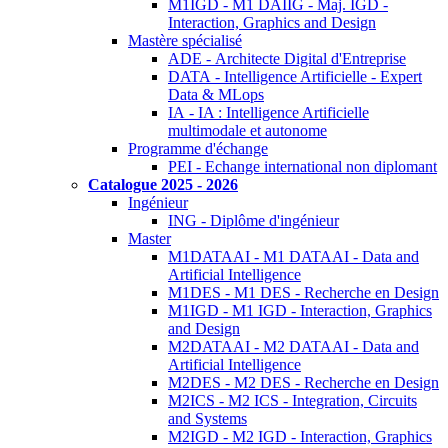
M1IGD - M1 DAIIG - Maj. IGD -
Interaction, Graphics and Design
Mastère spécialisé
ADE - Architecte Digital d'Entreprise
DATA - Intelligence Artificielle - Expert
Data & MLops
IA - IA : Intelligence Artificielle
multimodale et autonome
Programme d'échange
PEI - Echange international non diplomant
Catalogue 2025 - 2026
Ingénieur
ING - Diplôme d'ingénieur
Master
M1DATAAI - M1 DATAAI - Data and
Artificial Intelligence
M1DES - M1 DES - Recherche en Design
M1IGD - M1 IGD - Interaction, Graphics
and Design
M2DATAAI - M2 DATAAI - Data and
Artificial Intelligence
M2DES - M2 DES - Recherche en Design
M2ICS - M2 ICS - Integration, Circuits
and Systems
M2IGD - M2 IGD - Interaction, Graphics