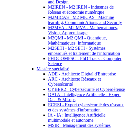
and Design
M2IREN - M2 IREN - Industries de
Réseau et économie numérique
M2MICAS - M2 MICAS - Machine
learnIng, CommunicAtions, and Security
M2MVA - M2 MVA - Mathématiques,
Vision, Apprentissage
M2QMI - M2 QMI - Quantique,
Mathématiques, Informatique
M2SETI - M2 SETI - Systèmes
embarqués et traitement de l'information
PHDCOMPSC - PhD Track - Computer
Science
Mastère spécialisé
ADE - Architecte Digital d'Entreprise
ARC - Architecte Réseaux et
Cybersécurité
CYBER2 - Cybersécurité et Cyberdéfense
DATA - Intelligence Artificielle - Expert
Data & MLops
ECRSI - Expert cybersécurité des réseaux
et des systèmes d'information
IA - IA : Intelligence Artificielle
multimodale et autonome
MSIR - Management des systèmes