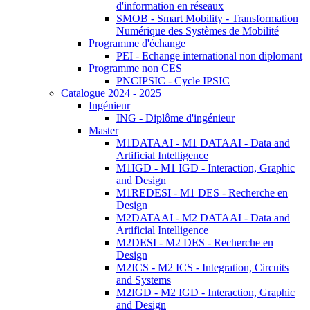
d'information en réseaux
SMOB - Smart Mobility - Transformation
Numérique des Systèmes de Mobilité
Programme d'échange
PEI - Echange international non diplomant
Programme non CES
PNCIPSIC - Cycle IPSIC
Catalogue 2024 - 2025
Ingénieur
ING - Diplôme d'ingénieur
Master
M1DATAAI - M1 DATAAI - Data and
Artificial Intelligence
M1IGD - M1 IGD - Interaction, Graphic
and Design
M1REDESI - M1 DES - Recherche en
Design
M2DATAAI - M2 DATAAI - Data and
Artificial Intelligence
M2DESI - M2 DES - Recherche en
Design
M2ICS - M2 ICS - Integration, Circuits
and Systems
M2IGD - M2 IGD - Interaction, Graphic
and Design