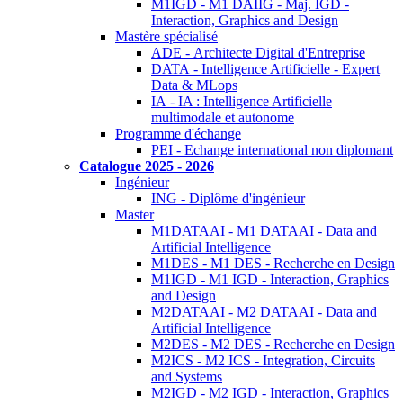
M1IGD - M1 DAIIG - Maj. IGD -
Interaction, Graphics and Design
Mastère spécialisé
ADE - Architecte Digital d'Entreprise
DATA - Intelligence Artificielle - Expert
Data & MLops
IA - IA : Intelligence Artificielle
multimodale et autonome
Programme d'échange
PEI - Echange international non diplomant
Catalogue 2025 - 2026
Ingénieur
ING - Diplôme d'ingénieur
Master
M1DATAAI - M1 DATAAI - Data and
Artificial Intelligence
M1DES - M1 DES - Recherche en Design
M1IGD - M1 IGD - Interaction, Graphics
and Design
M2DATAAI - M2 DATAAI - Data and
Artificial Intelligence
M2DES - M2 DES - Recherche en Design
M2ICS - M2 ICS - Integration, Circuits
and Systems
M2IGD - M2 IGD - Interaction, Graphics