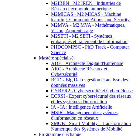
M2IREN - M2 IREN - Industries de
Réseau et économie numérique
M2MICAS - M2 MICAS - Machine
learnIng, CommunicAtions, and Security
M2MVA - M2 MVA - Mathématiques,
Vision, Apprentissage
M2SETI - M2 SETI - Systèmes
embarqués et traitement de l'information
PHDCOMPSC - PhD Track - Computer
Science
Mastère spécialisé
ADE - Architecte Digital d'Entreprise
ARC - Architecte Réseaux et
Cybersécurité
BGD - Big Data : gestion et analyse des
données massives
CYBER2 - Cybersécurité et Cyberdéfense
ECRSI - Expert cybersécurité des réseaux
et des systèmes d'information
IA - IA : Intelligence Artificielle
MSIR - Management des systèmes
d'information en réseaux
SMOB - Smart Mobility - Transformation
Numérique des Systèmes de Mobilité
Programme d'échange