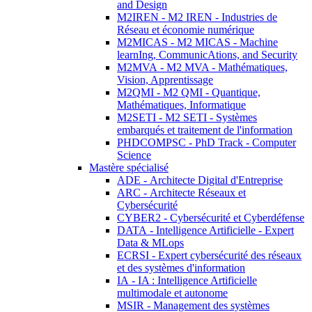
and Design
M2IREN - M2 IREN - Industries de
Réseau et économie numérique
M2MICAS - M2 MICAS - Machine
learnIng, CommunicAtions, and Security
M2MVA - M2 MVA - Mathématiques,
Vision, Apprentissage
M2QMI - M2 QMI - Quantique,
Mathématiques, Informatique
M2SETI - M2 SETI - Systèmes
embarqués et traitement de l'information
PHDCOMPSC - PhD Track - Computer
Science
Mastère spécialisé
ADE - Architecte Digital d'Entreprise
ARC - Architecte Réseaux et
Cybersécurité
CYBER2 - Cybersécurité et Cyberdéfense
DATA - Intelligence Artificielle - Expert
Data & MLops
ECRSI - Expert cybersécurité des réseaux
et des systèmes d'information
IA - IA : Intelligence Artificielle
multimodale et autonome
MSIR - Management des systèmes