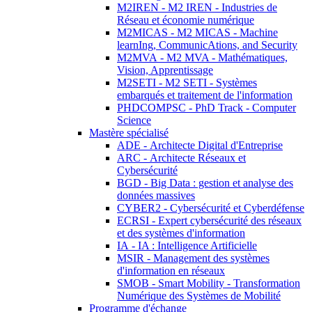
M2IREN - M2 IREN - Industries de
Réseau et économie numérique
M2MICAS - M2 MICAS - Machine
learnIng, CommunicAtions, and Security
M2MVA - M2 MVA - Mathématiques,
Vision, Apprentissage
M2SETI - M2 SETI - Systèmes
embarqués et traitement de l'information
PHDCOMPSC - PhD Track - Computer
Science
Mastère spécialisé
ADE - Architecte Digital d'Entreprise
ARC - Architecte Réseaux et
Cybersécurité
BGD - Big Data : gestion et analyse des
données massives
CYBER2 - Cybersécurité et Cyberdéfense
ECRSI - Expert cybersécurité des réseaux
et des systèmes d'information
IA - IA : Intelligence Artificielle
MSIR - Management des systèmes
d'information en réseaux
SMOB - Smart Mobility - Transformation
Numérique des Systèmes de Mobilité
Programme d'échange