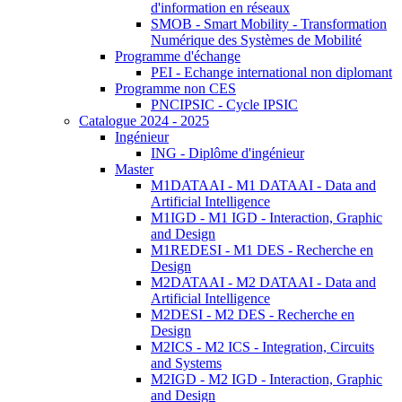
d'information en réseaux
SMOB - Smart Mobility - Transformation
Numérique des Systèmes de Mobilité
Programme d'échange
PEI - Echange international non diplomant
Programme non CES
PNCIPSIC - Cycle IPSIC
Catalogue 2024 - 2025
Ingénieur
ING - Diplôme d'ingénieur
Master
M1DATAAI - M1 DATAAI - Data and
Artificial Intelligence
M1IGD - M1 IGD - Interaction, Graphic
and Design
M1REDESI - M1 DES - Recherche en
Design
M2DATAAI - M2 DATAAI - Data and
Artificial Intelligence
M2DESI - M2 DES - Recherche en
Design
M2ICS - M2 ICS - Integration, Circuits
and Systems
M2IGD - M2 IGD - Interaction, Graphic
and Design