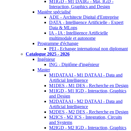
M1IGD - M1 DAIIG - Maj. IGD -
Interaction, Graphics and Design
Mastère spécialisé
ADE - Architecte Digital d'Entreprise
DATA - Intelligence Artificielle - Expert
Data & MLops
IA - IA : Intelligence Artificielle
multimodale et autonome
Programme d'échange
PEI - Echange international non diplomant
Catalogue 2025 - 2026
Ingénieur
ING - Diplôme d'ingénieur
Master
M1DATAAI - M1 DATAAI - Data and
Artificial Intelligence
M1DES - M1 DES - Recherche en Design
M1IGD - M1 IGD - Interaction, Graphics
and Design
M2DATAAI - M2 DATAAI - Data and
Artificial Intelligence
M2DES - M2 DES - Recherche en Design
M2ICS - M2 ICS - Integration, Circuits
and Systems
M2IGD - M2 IGD - Interaction, Graphics