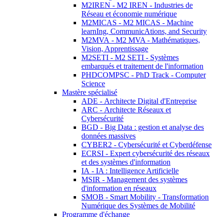
M2IREN - M2 IREN - Industries de
Réseau et économie numérique
M2MICAS - M2 MICAS - Machine
learnIng, CommunicAtions, and Security
M2MVA - M2 MVA - Mathématiques,
Vision, Apprentissage
M2SETI - M2 SETI - Systèmes
embarqués et traitement de l'information
PHDCOMPSC - PhD Track - Computer
Science
Mastère spécialisé
ADE - Architecte Digital d'Entreprise
ARC - Architecte Réseaux et
Cybersécurité
BGD - Big Data : gestion et analyse des
données massives
CYBER2 - Cybersécurité et Cyberdéfense
ECRSI - Expert cybersécurité des réseaux
et des systèmes d'information
IA - IA : Intelligence Artificielle
MSIR - Management des systèmes
d'information en réseaux
SMOB - Smart Mobility - Transformation
Numérique des Systèmes de Mobilité
Programme d'échange