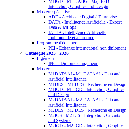
M1IGD - M1 DAIIG - Maj. IGD -
Interaction, Graphics and Design
Mastère spécialisé
ADE - Architecte Digital d'Entreprise
DATA - Intelligence Artificielle - Expert
Data & MLops
IA - IA : Intelligence Artificielle
multimodale et autonome
Programme d'échange
PEI - Echange international non diplomant
Catalogue 2025 - 2026
Ingénieur
ING - Diplôme d'ingénieur
Master
M1DATAAI - M1 DATAAI - Data and
Artificial Intelligence
M1DES - M1 DES - Recherche en Design
M1IGD - M1 IGD - Interaction, Graphics
and Design
M2DATAAI - M2 DATAAI - Data and
Artificial Intelligence
M2DES - M2 DES - Recherche en Design
M2ICS - M2 ICS - Integration, Circuits
and Systems
M2IGD - M2 IGD - Interaction, Graphics