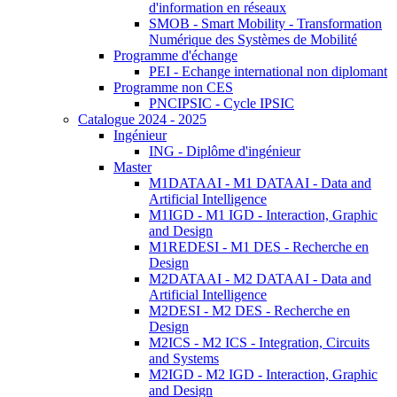
d'information en réseaux
SMOB - Smart Mobility - Transformation
Numérique des Systèmes de Mobilité
Programme d'échange
PEI - Echange international non diplomant
Programme non CES
PNCIPSIC - Cycle IPSIC
Catalogue 2024 - 2025
Ingénieur
ING - Diplôme d'ingénieur
Master
M1DATAAI - M1 DATAAI - Data and
Artificial Intelligence
M1IGD - M1 IGD - Interaction, Graphic
and Design
M1REDESI - M1 DES - Recherche en
Design
M2DATAAI - M2 DATAAI - Data and
Artificial Intelligence
M2DESI - M2 DES - Recherche en
Design
M2ICS - M2 ICS - Integration, Circuits
and Systems
M2IGD - M2 IGD - Interaction, Graphic
and Design