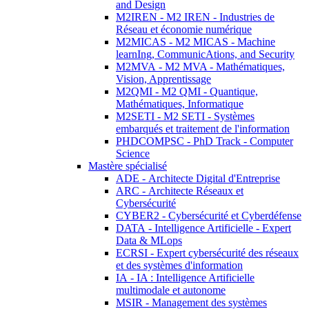
and Design
M2IREN - M2 IREN - Industries de
Réseau et économie numérique
M2MICAS - M2 MICAS - Machine
learnIng, CommunicAtions, and Security
M2MVA - M2 MVA - Mathématiques,
Vision, Apprentissage
M2QMI - M2 QMI - Quantique,
Mathématiques, Informatique
M2SETI - M2 SETI - Systèmes
embarqués et traitement de l'information
PHDCOMPSC - PhD Track - Computer
Science
Mastère spécialisé
ADE - Architecte Digital d'Entreprise
ARC - Architecte Réseaux et
Cybersécurité
CYBER2 - Cybersécurité et Cyberdéfense
DATA - Intelligence Artificielle - Expert
Data & MLops
ECRSI - Expert cybersécurité des réseaux
et des systèmes d'information
IA - IA : Intelligence Artificielle
multimodale et autonome
MSIR - Management des systèmes