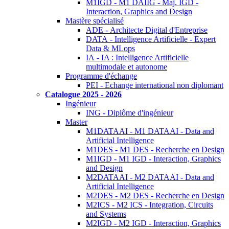
M1IGD - M1 DAIIG - Maj. IGD -
Interaction, Graphics and Design
Mastère spécialisé
ADE - Architecte Digital d'Entreprise
DATA - Intelligence Artificielle - Expert
Data & MLops
IA - IA : Intelligence Artificielle
multimodale et autonome
Programme d'échange
PEI - Echange international non diplomant
Catalogue 2025 - 2026
Ingénieur
ING - Diplôme d'ingénieur
Master
M1DATAAI - M1 DATAAI - Data and
Artificial Intelligence
M1DES - M1 DES - Recherche en Design
M1IGD - M1 IGD - Interaction, Graphics
and Design
M2DATAAI - M2 DATAAI - Data and
Artificial Intelligence
M2DES - M2 DES - Recherche en Design
M2ICS - M2 ICS - Integration, Circuits
and Systems
M2IGD - M2 IGD - Interaction, Graphics