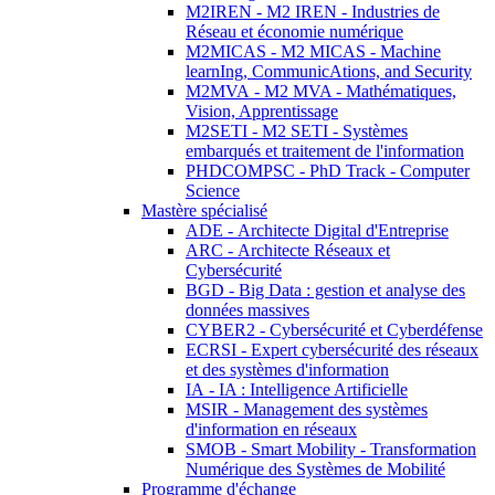
M2IREN - M2 IREN - Industries de
Réseau et économie numérique
M2MICAS - M2 MICAS - Machine
learnIng, CommunicAtions, and Security
M2MVA - M2 MVA - Mathématiques,
Vision, Apprentissage
M2SETI - M2 SETI - Systèmes
embarqués et traitement de l'information
PHDCOMPSC - PhD Track - Computer
Science
Mastère spécialisé
ADE - Architecte Digital d'Entreprise
ARC - Architecte Réseaux et
Cybersécurité
BGD - Big Data : gestion et analyse des
données massives
CYBER2 - Cybersécurité et Cyberdéfense
ECRSI - Expert cybersécurité des réseaux
et des systèmes d'information
IA - IA : Intelligence Artificielle
MSIR - Management des systèmes
d'information en réseaux
SMOB - Smart Mobility - Transformation
Numérique des Systèmes de Mobilité
Programme d'échange