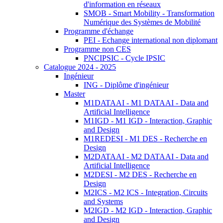
d'information en réseaux
SMOB - Smart Mobility - Transformation
Numérique des Systèmes de Mobilité
Programme d'échange
PEI - Echange international non diplomant
Programme non CES
PNCIPSIC - Cycle IPSIC
Catalogue 2024 - 2025
Ingénieur
ING - Diplôme d'ingénieur
Master
M1DATAAI - M1 DATAAI - Data and
Artificial Intelligence
M1IGD - M1 IGD - Interaction, Graphic
and Design
M1REDESI - M1 DES - Recherche en
Design
M2DATAAI - M2 DATAAI - Data and
Artificial Intelligence
M2DESI - M2 DES - Recherche en
Design
M2ICS - M2 ICS - Integration, Circuits
and Systems
M2IGD - M2 IGD - Interaction, Graphic
and Design