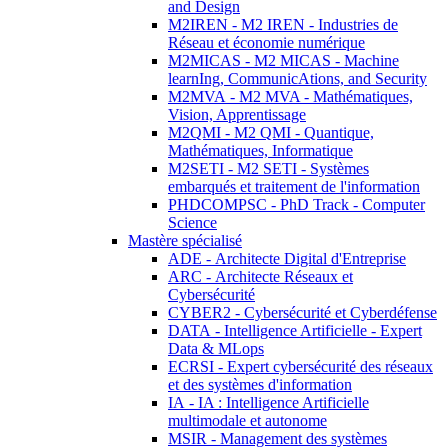
and Design
M2IREN - M2 IREN - Industries de
Réseau et économie numérique
M2MICAS - M2 MICAS - Machine
learnIng, CommunicAtions, and Security
M2MVA - M2 MVA - Mathématiques,
Vision, Apprentissage
M2QMI - M2 QMI - Quantique,
Mathématiques, Informatique
M2SETI - M2 SETI - Systèmes
embarqués et traitement de l'information
PHDCOMPSC - PhD Track - Computer
Science
Mastère spécialisé
ADE - Architecte Digital d'Entreprise
ARC - Architecte Réseaux et
Cybersécurité
CYBER2 - Cybersécurité et Cyberdéfense
DATA - Intelligence Artificielle - Expert
Data & MLops
ECRSI - Expert cybersécurité des réseaux
et des systèmes d'information
IA - IA : Intelligence Artificielle
multimodale et autonome
MSIR - Management des systèmes