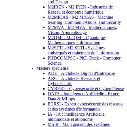
and Design
M2IREN - M2 IREN - Industries de
Réseau et économie numérique
M2MICAS - M2 MICAS - Machine
learnIng, CommunicAtions, and Security
M2MVA - M2 MVA - Mathématiques,
Vision, Apprentissage
M2QMI - M2 QMI - Quantique,
Mathématiques, Informatique
M2SETI - M2 SETI - Systèmes
embarqués et traitement de l'information
PHDCOMPSC - PhD Track - Computer
Science
Mastère spécialisé
ADE - Architecte Digital d'Entreprise
ARC - Architecte Réseaux et
Cybersécurité
CYBER2 - Cybersécurité et Cyberdéfense
DATA - Intelligence Artificielle - Expert
Data & MLops
ECRSI - Expert cybersécurité des réseaux
et des systèmes d'information
IA - IA : Intelligence Artificielle
multimodale et autonome
MSIR - Management des systèmes