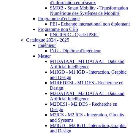
d'information en réseaux
SMOB - Smart Mobility - Transformation
Numérique des Systèmes de Mobilité
Programme d'échange
PEI - Echange international non diplomant
Programme non CES
PNCIPSIC - Cycle IPSIC
Catalogue 2024 - 2025
Ingénieur
ING - Diplôme d'ingénieur
Master
M1DATAAI - M1 DATAAI - Data and
Artificial Intelligence
M1IGD - M1 IGD - Interaction, Graphic
and Design
M1REDESI - M1 DES - Recherche en
Design
M2DATAAI - M2 DATAAI - Data and
Artificial Intelligence
M2DESI - M2 DES - Recherche en
Design
M2ICS - M2 ICS - Integration, Circuits
and Systems
M2IGD - M2 IGD - Interaction, Graphic
and Design