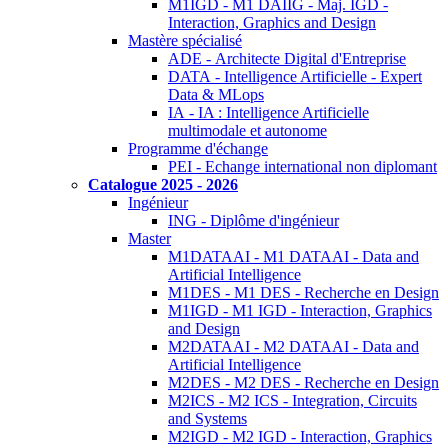
M1IGD - M1 DAIIG - Maj. IGD -
Interaction, Graphics and Design
Mastère spécialisé
ADE - Architecte Digital d'Entreprise
DATA - Intelligence Artificielle - Expert
Data & MLops
IA - IA : Intelligence Artificielle
multimodale et autonome
Programme d'échange
PEI - Echange international non diplomant
Catalogue 2025 - 2026
Ingénieur
ING - Diplôme d'ingénieur
Master
M1DATAAI - M1 DATAAI - Data and
Artificial Intelligence
M1DES - M1 DES - Recherche en Design
M1IGD - M1 IGD - Interaction, Graphics
and Design
M2DATAAI - M2 DATAAI - Data and
Artificial Intelligence
M2DES - M2 DES - Recherche en Design
M2ICS - M2 ICS - Integration, Circuits
and Systems
M2IGD - M2 IGD - Interaction, Graphics