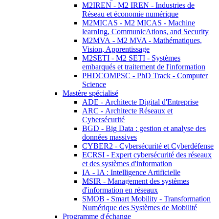
M2IREN - M2 IREN - Industries de
Réseau et économie numérique
M2MICAS - M2 MICAS - Machine
learnIng, CommunicAtions, and Security
M2MVA - M2 MVA - Mathématiques,
Vision, Apprentissage
M2SETI - M2 SETI - Systèmes
embarqués et traitement de l'information
PHDCOMPSC - PhD Track - Computer
Science
Mastère spécialisé
ADE - Architecte Digital d'Entreprise
ARC - Architecte Réseaux et
Cybersécurité
BGD - Big Data : gestion et analyse des
données massives
CYBER2 - Cybersécurité et Cyberdéfense
ECRSI - Expert cybersécurité des réseaux
et des systèmes d'information
IA - IA : Intelligence Artificielle
MSIR - Management des systèmes
d'information en réseaux
SMOB - Smart Mobility - Transformation
Numérique des Systèmes de Mobilité
Programme d'échange