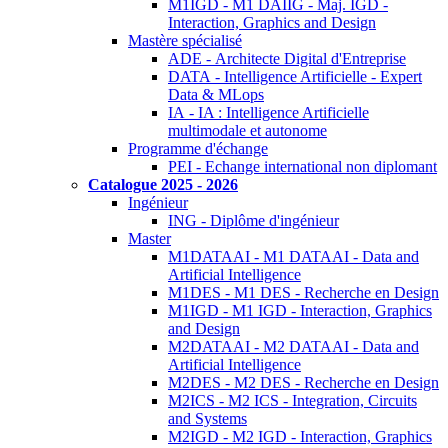
M1IGD - M1 DAIIG - Maj. IGD -
Interaction, Graphics and Design
Mastère spécialisé
ADE - Architecte Digital d'Entreprise
DATA - Intelligence Artificielle - Expert
Data & MLops
IA - IA : Intelligence Artificielle
multimodale et autonome
Programme d'échange
PEI - Echange international non diplomant
Catalogue 2025 - 2026
Ingénieur
ING - Diplôme d'ingénieur
Master
M1DATAAI - M1 DATAAI - Data and
Artificial Intelligence
M1DES - M1 DES - Recherche en Design
M1IGD - M1 IGD - Interaction, Graphics
and Design
M2DATAAI - M2 DATAAI - Data and
Artificial Intelligence
M2DES - M2 DES - Recherche en Design
M2ICS - M2 ICS - Integration, Circuits
and Systems
M2IGD - M2 IGD - Interaction, Graphics