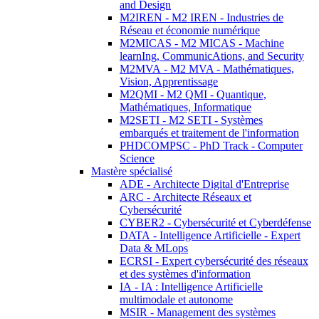
and Design
M2IREN - M2 IREN - Industries de
Réseau et économie numérique
M2MICAS - M2 MICAS - Machine
learnIng, CommunicAtions, and Security
M2MVA - M2 MVA - Mathématiques,
Vision, Apprentissage
M2QMI - M2 QMI - Quantique,
Mathématiques, Informatique
M2SETI - M2 SETI - Systèmes
embarqués et traitement de l'information
PHDCOMPSC - PhD Track - Computer
Science
Mastère spécialisé
ADE - Architecte Digital d'Entreprise
ARC - Architecte Réseaux et
Cybersécurité
CYBER2 - Cybersécurité et Cyberdéfense
DATA - Intelligence Artificielle - Expert
Data & MLops
ECRSI - Expert cybersécurité des réseaux
et des systèmes d'information
IA - IA : Intelligence Artificielle
multimodale et autonome
MSIR - Management des systèmes