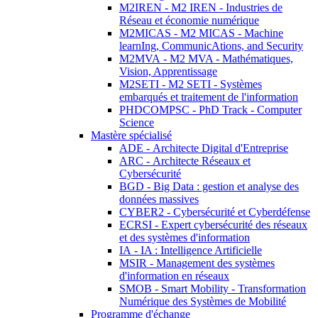
M2IREN - M2 IREN - Industries de
Réseau et économie numérique
M2MICAS - M2 MICAS - Machine
learnIng, CommunicAtions, and Security
M2MVA - M2 MVA - Mathématiques,
Vision, Apprentissage
M2SETI - M2 SETI - Systèmes
embarqués et traitement de l'information
PHDCOMPSC - PhD Track - Computer
Science
Mastère spécialisé
ADE - Architecte Digital d'Entreprise
ARC - Architecte Réseaux et
Cybersécurité
BGD - Big Data : gestion et analyse des
données massives
CYBER2 - Cybersécurité et Cyberdéfense
ECRSI - Expert cybersécurité des réseaux
et des systèmes d'information
IA - IA : Intelligence Artificielle
MSIR - Management des systèmes
d'information en réseaux
SMOB - Smart Mobility - Transformation
Numérique des Systèmes de Mobilité
Programme d'échange