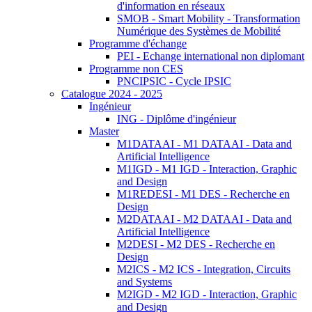
d'information en réseaux
SMOB - Smart Mobility - Transformation
Numérique des Systèmes de Mobilité
Programme d'échange
PEI - Echange international non diplomant
Programme non CES
PNCIPSIC - Cycle IPSIC
Catalogue 2024 - 2025
Ingénieur
ING - Diplôme d'ingénieur
Master
M1DATAAI - M1 DATAAI - Data and
Artificial Intelligence
M1IGD - M1 IGD - Interaction, Graphic
and Design
M1REDESI - M1 DES - Recherche en
Design
M2DATAAI - M2 DATAAI - Data and
Artificial Intelligence
M2DESI - M2 DES - Recherche en
Design
M2ICS - M2 ICS - Integration, Circuits
and Systems
M2IGD - M2 IGD - Interaction, Graphic
and Design