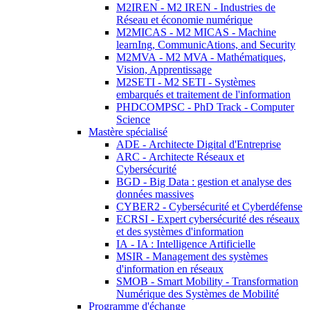
M2IREN - M2 IREN - Industries de
Réseau et économie numérique
M2MICAS - M2 MICAS - Machine
learnIng, CommunicAtions, and Security
M2MVA - M2 MVA - Mathématiques,
Vision, Apprentissage
M2SETI - M2 SETI - Systèmes
embarqués et traitement de l'information
PHDCOMPSC - PhD Track - Computer
Science
Mastère spécialisé
ADE - Architecte Digital d'Entreprise
ARC - Architecte Réseaux et
Cybersécurité
BGD - Big Data : gestion et analyse des
données massives
CYBER2 - Cybersécurité et Cyberdéfense
ECRSI - Expert cybersécurité des réseaux
et des systèmes d'information
IA - IA : Intelligence Artificielle
MSIR - Management des systèmes
d'information en réseaux
SMOB - Smart Mobility - Transformation
Numérique des Systèmes de Mobilité
Programme d'échange