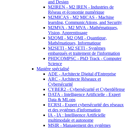
and Design
M2IREN - M2 IREN - Industries de
Réseau et économie numérique
M2MICAS - M2 MICAS - Machine
learnIng, CommunicAtions, and Security
M2MVA - M2 MVA - Mathématiques,
Vision, Apprentissage
M2QMI - M2 QMI - Quantique,
Mathématiques, Informatique
M2SETI - M2 SETI - Systèmes
embarqués et traitement de l'information
PHDCOMPSC - PhD Track - Computer
Science
Mastère spécialisé
ADE - Architecte Digital d'Entreprise
ARC - Architecte Réseaux et
Cybersécurité
CYBER2 - Cybersécurité et Cyberdéfense
DATA - Intelligence Artificielle - Expert
Data & MLops
ECRSI - Expert cybersécurité des réseaux
et des systèmes d'information
IA - IA : Intelligence Artificielle
multimodale et autonome
MSIR - Management des systèmes