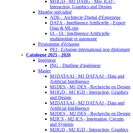
M1IGD - M1 DAIIG - Maj. IGD -
Interaction, Graphics and Design
Mastère spécialisé
ADE - Architecte Digital d'Entreprise
DATA - Intelligence Artificielle - Expert
Data & MLops
IA - IA : Intelligence Artificielle
multimodale et autonome
Programme d'échange
PEI - Echange international non diplomant
Catalogue 2025 - 2026
Ingénieur
ING - Diplôme d'ingénieur
Master
M1DATAAI - M1 DATAAI - Data and
Artificial Intelligence
M1DES - M1 DES - Recherche en Design
M1IGD - M1 IGD - Interaction, Graphics
and Design
M2DATAAI - M2 DATAAI - Data and
Artificial Intelligence
M2DES - M2 DES - Recherche en Design
M2ICS - M2 ICS - Integration, Circuits
and Systems
M2IGD - M2 IGD - Interaction, Graphics