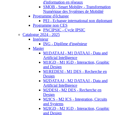
d'information en réseaux
SMOB - Smart Mobility - Transformation
Numérique des Systèmes de Mobilité
Programme d'échange
PEI - Echange international non diplomant
Programme non CES
PNCIPSIC - Cycle IPSIC
Catalogue 2024 - 2025
Ingénieur
ING - Diplôme d'ingénieur
Master
M1DATAAI - M1 DATAAI - Data and
Artificial Intelligence
M1IGD - M1 IGD - Interaction, Graphic
and Design
M1REDESI - M1 DES - Recherche en
Design
M2DATAAI - M2 DATAAI - Data and
Artificial Intelligence
M2DESI - M2 DES - Recherche en
Design
M2ICS - M2 ICS - Integration, Circuits
and Systems
M2IGD - M2 IGD - Interaction, Graphic
and Design