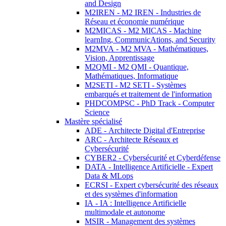
and Design
M2IREN - M2 IREN - Industries de
Réseau et économie numérique
M2MICAS - M2 MICAS - Machine
learnIng, CommunicAtions, and Security
M2MVA - M2 MVA - Mathématiques,
Vision, Apprentissage
M2QMI - M2 QMI - Quantique,
Mathématiques, Informatique
M2SETI - M2 SETI - Systèmes
embarqués et traitement de l'information
PHDCOMPSC - PhD Track - Computer
Science
Mastère spécialisé
ADE - Architecte Digital d'Entreprise
ARC - Architecte Réseaux et
Cybersécurité
CYBER2 - Cybersécurité et Cyberdéfense
DATA - Intelligence Artificielle - Expert
Data & MLops
ECRSI - Expert cybersécurité des réseaux
et des systèmes d'information
IA - IA : Intelligence Artificielle
multimodale et autonome
MSIR - Management des systèmes