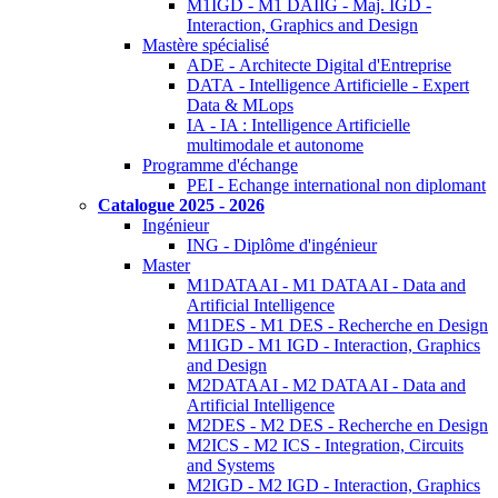
M1IGD - M1 DAIIG - Maj. IGD -
Interaction, Graphics and Design
Mastère spécialisé
ADE - Architecte Digital d'Entreprise
DATA - Intelligence Artificielle - Expert
Data & MLops
IA - IA : Intelligence Artificielle
multimodale et autonome
Programme d'échange
PEI - Echange international non diplomant
Catalogue 2025 - 2026
Ingénieur
ING - Diplôme d'ingénieur
Master
M1DATAAI - M1 DATAAI - Data and
Artificial Intelligence
M1DES - M1 DES - Recherche en Design
M1IGD - M1 IGD - Interaction, Graphics
and Design
M2DATAAI - M2 DATAAI - Data and
Artificial Intelligence
M2DES - M2 DES - Recherche en Design
M2ICS - M2 ICS - Integration, Circuits
and Systems
M2IGD - M2 IGD - Interaction, Graphics