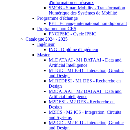
d'information en réseaux
SMOB - Smart Mobility - Transformation
Numérique des Systèmes de Mobilité
Programme d'échange
PEI - Echange international non diplomant
Programme non CES
PNCIPSIC - Cycle IPSIC
Catalogue 2024 - 2025
Ingénieur
ING - Diplôme d'ingénieur
Master
M1DATAAI - M1 DATAAI - Data and
Artificial Intelligence
M1IGD - M1 IGD - Interaction, Graphic
and Design
M1REDESI - M1 DES - Recherche en
Design
M2DATAAI - M2 DATAAI - Data and
Artificial Intelligence
M2DESI - M2 DES - Recherche en
Design
M2ICS - M2 ICS - Integration, Circuits
and Systems
M2IGD - M2 IGD - Interaction, Graphic
and Design