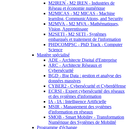
M2IREN - M2 IREN - Industries de
Réseau et économie numérique
M2MICAS - M2 MICAS - Machine
learnIng, CommunicAtions, and Security
M2MVA - M2 MVA - Mathématiques,
Vision, Apprentissage
M2SETI - M2 SETI - Systèmes
embarqués et traitement de l'information
PHDCOMPSC - PhD Track - Computer
Science
Mastère spécialisé
ADE - Architecte Digital d'Entreprise
ARC - Architecte Réseaux et
Cybersécurité
BGD - Big Data : gestion et analyse des
données massives
CYBER2 - Cybersécurité et Cyberdéfense
ECRSI - Expert cybersécurité des réseaux
et des systèmes d'information
IA - IA : Intelligence Artificielle
MSIR - Management des systèmes
d'information en réseaux
SMOB - Smart Mobility - Transformation
Numérique des Systèmes de Mobilité
Programme d'échange