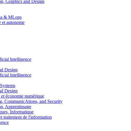
n, Graphics and Design
Data & MLops
le et autonome
ial Intelligence
nd Design
ial Intelligence
 Systems
nd Design
 et économie numérique
, CommunicAtions, and Security
, Apprentissage
ues, Informatique
traitement de l'information
ence