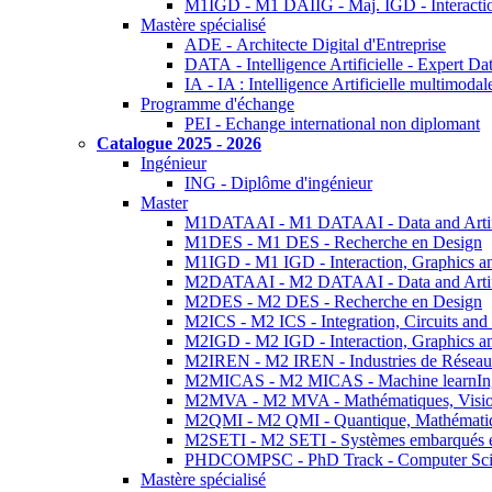
M1IGD - M1 DAIIG - Maj. IGD - Interactio
Mastère spécialisé
ADE - Architecte Digital d'Entreprise
DATA - Intelligence Artificielle - Expert 
IA - IA : Intelligence Artificielle multimoda
Programme d'échange
PEI - Echange international non diplomant
Catalogue 2025 - 2026
Ingénieur
ING - Diplôme d'ingénieur
Master
M1DATAAI - M1 DATAAI - Data and Artific
M1DES - M1 DES - Recherche en Design
M1IGD - M1 IGD - Interaction, Graphics a
M2DATAAI - M2 DATAAI - Data and Artific
M2DES - M2 DES - Recherche en Design
M2ICS - M2 ICS - Integration, Circuits and
M2IGD - M2 IGD - Interaction, Graphics a
M2IREN - M2 IREN - Industries de Réseau
M2MICAS - M2 MICAS - Machine learnIng
M2MVA - M2 MVA - Mathématiques, Vision
M2QMI - M2 QMI - Quantique, Mathématiq
M2SETI - M2 SETI - Systèmes embarqués et 
PHDCOMPSC - PhD Track - Computer Sci
Mastère spécialisé