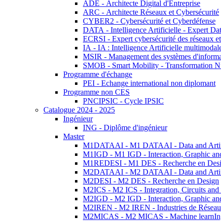
ADE - Architecte Digital d'Entreprise
ARC - Architecte Réseaux et Cybersécurité
CYBER2 - Cybersécurité et Cyberdéfense
DATA - Intelligence Artificielle - Expert 
ECRSI - Expert cybersécurité des réseaux et
IA - IA : Intelligence Artificielle multimoda
MSIR - Management des systèmes d'informa
SMOB - Smart Mobility - Transformation N
Programme d'échange
PEI - Echange international non diplomant
Programme non CES
PNCIPSIC - Cycle IPSIC
Catalogue 2024 - 2025
Ingénieur
ING - Diplôme d'ingénieur
Master
M1DATAAI - M1 DATAAI - Data and Artific
M1IGD - M1 IGD - Interaction, Graphic an
M1REDESI - M1 DES - Recherche en Des
M2DATAAI - M2 DATAAI - Data and Artific
M2DESI - M2 DES - Recherche en Design
M2ICS - M2 ICS - Integration, Circuits and
M2IGD - M2 IGD - Interaction, Graphic an
M2IREN - M2 IREN - Industries de Réseau
M2MICAS - M2 MICAS - Machine learnIng