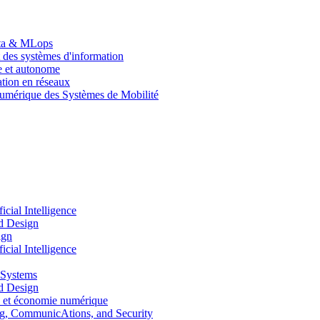
Data & MLops
 des systèmes d'information
le et autonome
tion en réseaux
umérique des Systèmes de Mobilité
ial Intelligence
d Design
ign
ial Intelligence
 Systems
d Design
 et économie numérique
, CommunicAtions, and Security