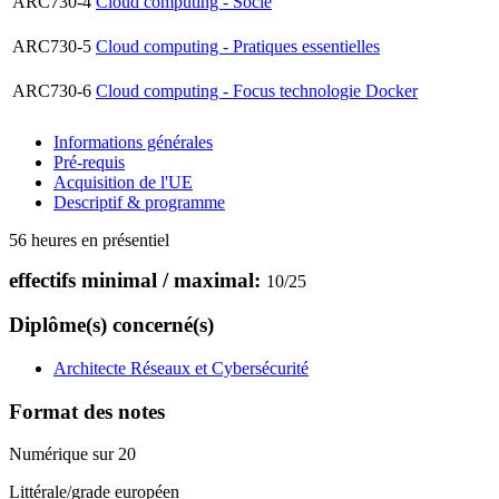
ARC730-4
Cloud computing - Socle
ARC730-5
Cloud computing - Pratiques essentielles
ARC730-6
Cloud computing - Focus technologie Docker
Informations générales
Pré-requis
Acquisition de l'UE
Descriptif & programme
56 heures en présentiel
effectifs minimal / maximal:
10
/
25
Diplôme(s) concerné(s)
Architecte Réseaux et Cybersécurité
Format des notes
Numérique sur 20
Littérale/grade européen