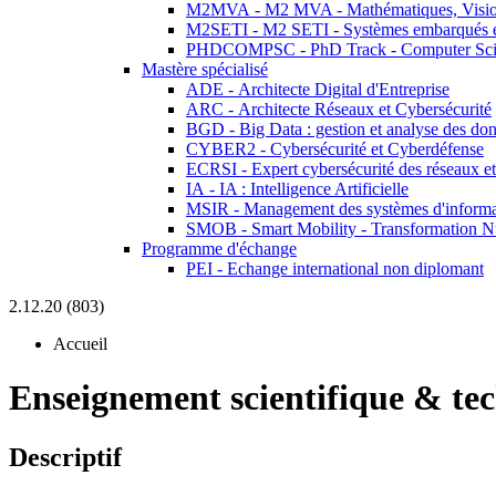
M2MVA - M2 MVA - Mathématiques, Vision
M2SETI - M2 SETI - Systèmes embarqués et 
PHDCOMPSC - PhD Track - Computer Sci
Mastère spécialisé
ADE - Architecte Digital d'Entreprise
ARC - Architecte Réseaux et Cybersécurité
BGD - Big Data : gestion et analyse des do
CYBER2 - Cybersécurité et Cyberdéfense
ECRSI - Expert cybersécurité des réseaux et
IA - IA : Intelligence Artificielle
MSIR - Management des systèmes d'informa
SMOB - Smart Mobility - Transformation N
Programme d'échange
PEI - Echange international non diplomant
2.12.20 (803)
Accueil
Enseignement scientifique & te
Descriptif