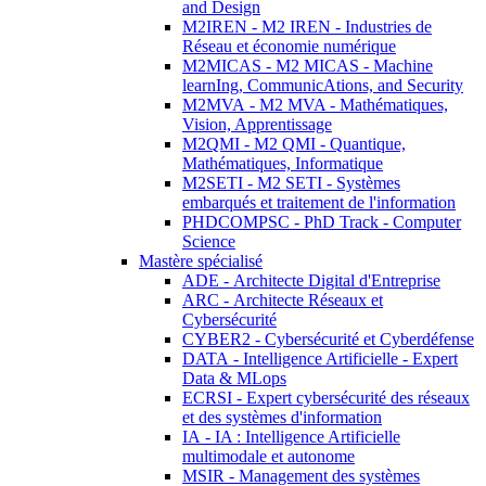
and Design
M2IREN - M2 IREN - Industries de
Réseau et économie numérique
M2MICAS - M2 MICAS - Machine
learnIng, CommunicAtions, and Security
M2MVA - M2 MVA - Mathématiques,
Vision, Apprentissage
M2QMI - M2 QMI - Quantique,
Mathématiques, Informatique
M2SETI - M2 SETI - Systèmes
embarqués et traitement de l'information
PHDCOMPSC - PhD Track - Computer
Science
Mastère spécialisé
ADE - Architecte Digital d'Entreprise
ARC - Architecte Réseaux et
Cybersécurité
CYBER2 - Cybersécurité et Cyberdéfense
DATA - Intelligence Artificielle - Expert
Data & MLops
ECRSI - Expert cybersécurité des réseaux
et des systèmes d'information
IA - IA : Intelligence Artificielle
multimodale et autonome
MSIR - Management des systèmes