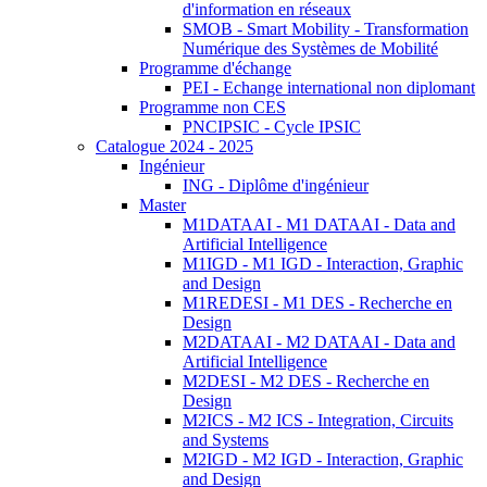
d'information en réseaux
SMOB - Smart Mobility - Transformation
Numérique des Systèmes de Mobilité
Programme d'échange
PEI - Echange international non diplomant
Programme non CES
PNCIPSIC - Cycle IPSIC
Catalogue 2024 - 2025
Ingénieur
ING - Diplôme d'ingénieur
Master
M1DATAAI - M1 DATAAI - Data and
Artificial Intelligence
M1IGD - M1 IGD - Interaction, Graphic
and Design
M1REDESI - M1 DES - Recherche en
Design
M2DATAAI - M2 DATAAI - Data and
Artificial Intelligence
M2DESI - M2 DES - Recherche en
Design
M2ICS - M2 ICS - Integration, Circuits
and Systems
M2IGD - M2 IGD - Interaction, Graphic
and Design