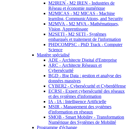
M2IREN - M2 IREN - Industries de
Réseau et économie numérique
M2MICAS - M2 MICAS - Machine
learnIng, CommunicAtions, and Security
M2MVA - M2 MVA - Mathématiques,
Vision, Apprentissage
M2SETI - M2 SETI - Systèmes
embarqués et traitement de l'information
PHDCOMPSC - PhD Track - Computer
Science
Mastère spécialisé
ADE - Architecte Digital d'Entreprise
ARC - Architecte Réseaux et
Cybersécurité
BGD - Big Data : gestion et analyse des
données massives
CYBER2 - Cybersécurité et Cyberdéfense
ECRSI - Expert cybersécurité des réseaux
et des systèmes d'information
IA - IA : Intelligence Artificielle
MSIR - Management des systèmes
d'information en réseaux
SMOB - Smart Mobility - Transformation
Numérique des Systèmes de Mobilité
Programme d'échange