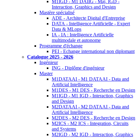
M1IGD - M1 DAIIG - Maj. IGD -
Interaction, Graphics and Design
Mastère spécialisé
ADE - Architecte Digital d'Entreprise
DATA - Intelligence Artificielle - Expert
Data & MLops
IA - IA : Intelligence Artificielle
multimodale et autonome
Programme d'échange
PEI - Echange international non diplomant
Catalogue 2025 - 2026
Ingénieur
ING - Diplôme d'ingénieur
Master
M1DATAAI - M1 DATAAI - Data and
Artificial Intelligence
M1DES - M1 DES - Recherche en Design
M1IGD - M1 IGD - Interaction, Graphics
and Design
M2DATAAI - M2 DATAAI - Data and
Artificial Intelligence
M2DES - M2 DES - Recherche en Design
M2ICS - M2 ICS - Integration, Circuits
and Systems
M2IGD - M2 IGD - Interaction, Graphics