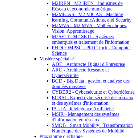
M2IREN - M2 IREN - Industries de
Réseau et économie numérique
M2MICAS - M2 MICAS - Machine
learnIng, CommunicAtions, and Security
M2MVA - M2 MVA - Mathématiques,
Vision, Apprentissage
M2SETI - M2 SETI - Systèmes
embarqués et traitement de l'information
PHDCOMPSC - PhD Track - Computer
Science
Mastère spécialisé
ADE - Architecte Digital d'Entreprise
ARC - Architecte Réseaux et
Cybersécurité
BGD - Big Data : gestion et analyse des
données massives
CYBER2 - Cybersécurité et Cyberdéfense
ECRSI - Expert cybersécurité des réseaux
et des systèmes d'information
IA - IA : Intelligence Artificielle
MSIR - Management des systèmes
d'information en réseaux
SMOB - Smart Mobility - Transformation
Numérique des Systèmes de Mobilité
Programme d'échange