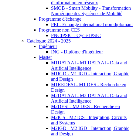
d'information en réseaux
SMOB - Smart Mobility - Transformation
Numérique des Systèmes de Mobilité
Programme d'échange
PEI - Echange international non diplomant
Programme non CES
PNCIPSIC - Cycle IPSIC
Catalogue 2024 - 2025
Ingénieur
ING - Diplôme d'ingénieur
Master
M1DATAAI - M1 DATAAI - Data and
Artificial Intelligence
M1IGD - M1 IGD - Interaction, Graphic
and Design
M1REDESI - M1 DES - Recherche en
Design
M2DATAAI - M2 DATAAI - Data and
Artificial Intelligence
M2DESI - M2 DES - Recherche en
Design
M2ICS - M2 ICS - Integration, Circuits
and Systems
M2IGD - M2 IGD - Interaction, Graphic
and Design