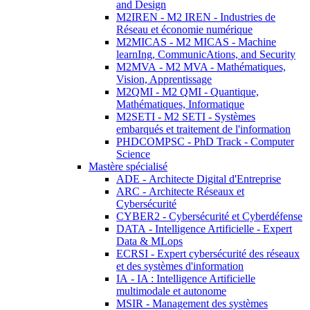
and Design
M2IREN - M2 IREN - Industries de
Réseau et économie numérique
M2MICAS - M2 MICAS - Machine
learnIng, CommunicAtions, and Security
M2MVA - M2 MVA - Mathématiques,
Vision, Apprentissage
M2QMI - M2 QMI - Quantique,
Mathématiques, Informatique
M2SETI - M2 SETI - Systèmes
embarqués et traitement de l'information
PHDCOMPSC - PhD Track - Computer
Science
Mastère spécialisé
ADE - Architecte Digital d'Entreprise
ARC - Architecte Réseaux et
Cybersécurité
CYBER2 - Cybersécurité et Cyberdéfense
DATA - Intelligence Artificielle - Expert
Data & MLops
ECRSI - Expert cybersécurité des réseaux
et des systèmes d'information
IA - IA : Intelligence Artificielle
multimodale et autonome
MSIR - Management des systèmes