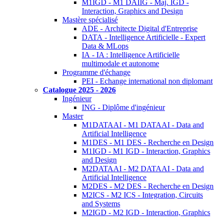
M1IGD - M1 DAIIG - Maj. IGD -
Interaction, Graphics and Design
Mastère spécialisé
ADE - Architecte Digital d'Entreprise
DATA - Intelligence Artificielle - Expert
Data & MLops
IA - IA : Intelligence Artificielle
multimodale et autonome
Programme d'échange
PEI - Echange international non diplomant
Catalogue 2025 - 2026
Ingénieur
ING - Diplôme d'ingénieur
Master
M1DATAAI - M1 DATAAI - Data and
Artificial Intelligence
M1DES - M1 DES - Recherche en Design
M1IGD - M1 IGD - Interaction, Graphics
and Design
M2DATAAI - M2 DATAAI - Data and
Artificial Intelligence
M2DES - M2 DES - Recherche en Design
M2ICS - M2 ICS - Integration, Circuits
and Systems
M2IGD - M2 IGD - Interaction, Graphics