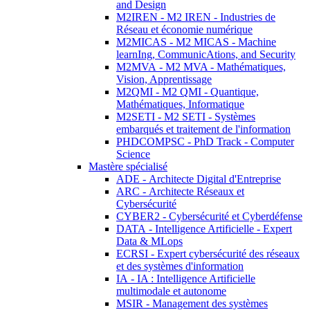
and Design
M2IREN - M2 IREN - Industries de
Réseau et économie numérique
M2MICAS - M2 MICAS - Machine
learnIng, CommunicAtions, and Security
M2MVA - M2 MVA - Mathématiques,
Vision, Apprentissage
M2QMI - M2 QMI - Quantique,
Mathématiques, Informatique
M2SETI - M2 SETI - Systèmes
embarqués et traitement de l'information
PHDCOMPSC - PhD Track - Computer
Science
Mastère spécialisé
ADE - Architecte Digital d'Entreprise
ARC - Architecte Réseaux et
Cybersécurité
CYBER2 - Cybersécurité et Cyberdéfense
DATA - Intelligence Artificielle - Expert
Data & MLops
ECRSI - Expert cybersécurité des réseaux
et des systèmes d'information
IA - IA : Intelligence Artificielle
multimodale et autonome
MSIR - Management des systèmes