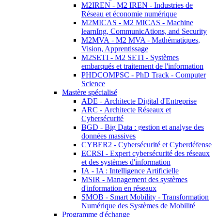
M2IREN - M2 IREN - Industries de
Réseau et économie numérique
M2MICAS - M2 MICAS - Machine
learnIng, CommunicAtions, and Security
M2MVA - M2 MVA - Mathématiques,
Vision, Apprentissage
M2SETI - M2 SETI - Systèmes
embarqués et traitement de l'information
PHDCOMPSC - PhD Track - Computer
Science
Mastère spécialisé
ADE - Architecte Digital d'Entreprise
ARC - Architecte Réseaux et
Cybersécurité
BGD - Big Data : gestion et analyse des
données massives
CYBER2 - Cybersécurité et Cyberdéfense
ECRSI - Expert cybersécurité des réseaux
et des systèmes d'information
IA - IA : Intelligence Artificielle
MSIR - Management des systèmes
d'information en réseaux
SMOB - Smart Mobility - Transformation
Numérique des Systèmes de Mobilité
Programme d'échange