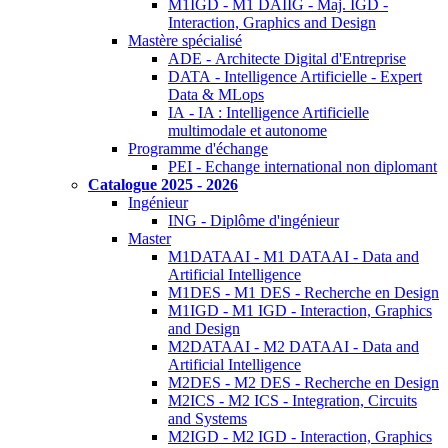
M1IGD - M1 DAIIG - Maj. IGD -
Interaction, Graphics and Design
Mastère spécialisé
ADE - Architecte Digital d'Entreprise
DATA - Intelligence Artificielle - Expert
Data & MLops
IA - IA : Intelligence Artificielle
multimodale et autonome
Programme d'échange
PEI - Echange international non diplomant
Catalogue 2025 - 2026
Ingénieur
ING - Diplôme d'ingénieur
Master
M1DATAAI - M1 DATAAI - Data and
Artificial Intelligence
M1DES - M1 DES - Recherche en Design
M1IGD - M1 IGD - Interaction, Graphics
and Design
M2DATAAI - M2 DATAAI - Data and
Artificial Intelligence
M2DES - M2 DES - Recherche en Design
M2ICS - M2 ICS - Integration, Circuits
and Systems
M2IGD - M2 IGD - Interaction, Graphics