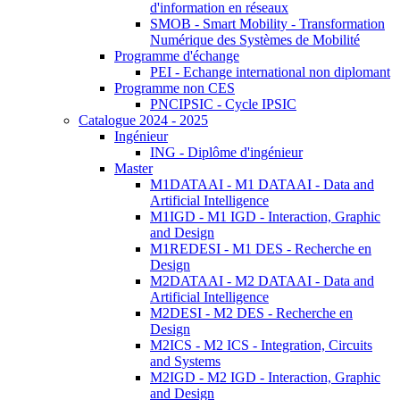
d'information en réseaux
SMOB - Smart Mobility - Transformation
Numérique des Systèmes de Mobilité
Programme d'échange
PEI - Echange international non diplomant
Programme non CES
PNCIPSIC - Cycle IPSIC
Catalogue 2024 - 2025
Ingénieur
ING - Diplôme d'ingénieur
Master
M1DATAAI - M1 DATAAI - Data and
Artificial Intelligence
M1IGD - M1 IGD - Interaction, Graphic
and Design
M1REDESI - M1 DES - Recherche en
Design
M2DATAAI - M2 DATAAI - Data and
Artificial Intelligence
M2DESI - M2 DES - Recherche en
Design
M2ICS - M2 ICS - Integration, Circuits
and Systems
M2IGD - M2 IGD - Interaction, Graphic
and Design