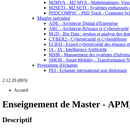
M2MVA - M2 MVA - Mathématiques, Vision
M2SETI - M2 SETI - Systèmes embarqués et 
PHDCOMPSC - PhD Track - Computer Sci
Mastère spécialisé
ADE - Architecte Digital d'Entreprise
ARC - Architecte Réseaux et Cybersécurité
BGD - Big Data : gestion et analyse des do
CYBER2 - Cybersécurité et Cyberdéfense
ECRSI - Expert cybersécurité des réseaux et
IA - IA : Intelligence Artificielle
MSIR - Management des systèmes d'informa
SMOB - Smart Mobility - Transformation N
Programme d'échange
PEI - Echange international non diplomant
2.12.20 (803)
Accueil
Enseignement de Master
-
APM
Descriptif