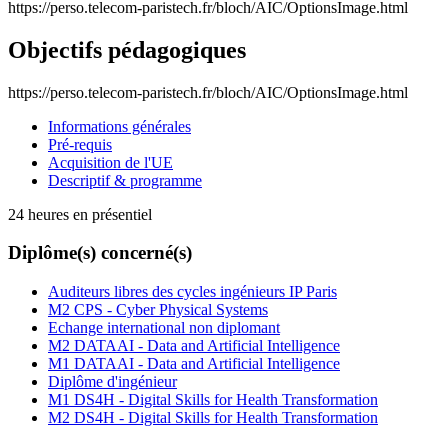
https://perso.telecom-paristech.fr/bloch/AIC/OptionsImage.html
Objectifs pédagogiques
https://perso.telecom-paristech.fr/bloch/AIC/OptionsImage.html
Informations générales
Pré-requis
Acquisition de l'UE
Descriptif & programme
24 heures en présentiel
Diplôme(s) concerné(s)
Auditeurs libres des cycles ingénieurs IP Paris
M2 CPS - Cyber Physical Systems
Echange international non diplomant
M2 DATAAI - Data and Artificial Intelligence
M1 DATAAI - Data and Artificial Intelligence
Diplôme d'ingénieur
M1 DS4H - Digital Skills for Health Transformation
M2 DS4H - Digital Skills for Health Transformation