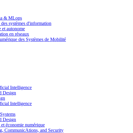
Data & MLops
 des systèmes d'information
le et autonome
tion en réseaux
umérique des Systèmes de Mobilité
ial Intelligence
d Design
ign
ial Intelligence
 Systems
d Design
 et économie numérique
, CommunicAtions, and Security