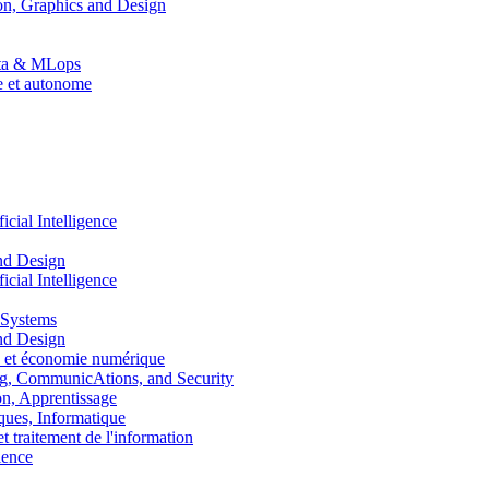
n, Graphics and Design
Data & MLops
le et autonome
ial Intelligence
nd Design
ial Intelligence
 Systems
nd Design
 et économie numérique
, CommunicAtions, and Security
, Apprentissage
ues, Informatique
traitement de l'information
ence