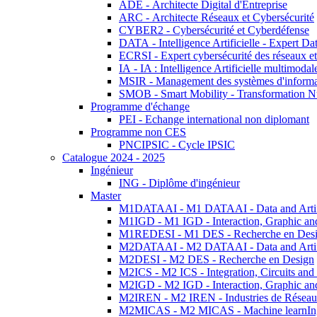
ADE - Architecte Digital d'Entreprise
ARC - Architecte Réseaux et Cybersécurité
CYBER2 - Cybersécurité et Cyberdéfense
DATA - Intelligence Artificielle - Expert 
ECRSI - Expert cybersécurité des réseaux et
IA - IA : Intelligence Artificielle multimoda
MSIR - Management des systèmes d'informa
SMOB - Smart Mobility - Transformation N
Programme d'échange
PEI - Echange international non diplomant
Programme non CES
PNCIPSIC - Cycle IPSIC
Catalogue 2024 - 2025
Ingénieur
ING - Diplôme d'ingénieur
Master
M1DATAAI - M1 DATAAI - Data and Artific
M1IGD - M1 IGD - Interaction, Graphic an
M1REDESI - M1 DES - Recherche en Des
M2DATAAI - M2 DATAAI - Data and Artific
M2DESI - M2 DES - Recherche en Design
M2ICS - M2 ICS - Integration, Circuits and
M2IGD - M2 IGD - Interaction, Graphic an
M2IREN - M2 IREN - Industries de Réseau
M2MICAS - M2 MICAS - Machine learnIng