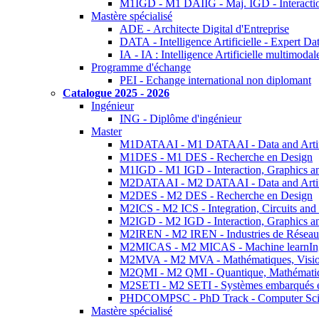
M1IGD - M1 DAIIG - Maj. IGD - Interactio
Mastère spécialisé
ADE - Architecte Digital d'Entreprise
DATA - Intelligence Artificielle - Expert 
IA - IA : Intelligence Artificielle multimoda
Programme d'échange
PEI - Echange international non diplomant
Catalogue 2025 - 2026
Ingénieur
ING - Diplôme d'ingénieur
Master
M1DATAAI - M1 DATAAI - Data and Artific
M1DES - M1 DES - Recherche en Design
M1IGD - M1 IGD - Interaction, Graphics a
M2DATAAI - M2 DATAAI - Data and Artific
M2DES - M2 DES - Recherche en Design
M2ICS - M2 ICS - Integration, Circuits and
M2IGD - M2 IGD - Interaction, Graphics a
M2IREN - M2 IREN - Industries de Réseau
M2MICAS - M2 MICAS - Machine learnIng
M2MVA - M2 MVA - Mathématiques, Vision
M2QMI - M2 QMI - Quantique, Mathématiq
M2SETI - M2 SETI - Systèmes embarqués et 
PHDCOMPSC - PhD Track - Computer Sci
Mastère spécialisé