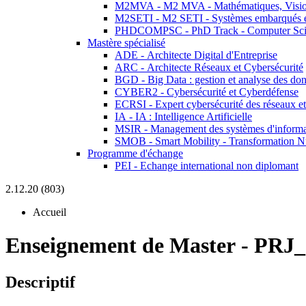
M2MVA - M2 MVA - Mathématiques, Vision
M2SETI - M2 SETI - Systèmes embarqués et 
PHDCOMPSC - PhD Track - Computer Sci
Mastère spécialisé
ADE - Architecte Digital d'Entreprise
ARC - Architecte Réseaux et Cybersécurité
BGD - Big Data : gestion et analyse des do
CYBER2 - Cybersécurité et Cyberdéfense
ECRSI - Expert cybersécurité des réseaux et
IA - IA : Intelligence Artificielle
MSIR - Management des systèmes d'informa
SMOB - Smart Mobility - Transformation N
Programme d'échange
PEI - Echange international non diplomant
2.12.20 (803)
Accueil
Enseignement de Master
-
PRJ_
Descriptif