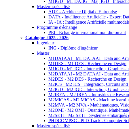
M1IGD - M1 DAIIG - Maj. IGD - Interactio
Mastère spécialisé
ADE - Architecte Digital d'Entreprise
DATA - Intelligence Artificielle - Expert 
IA - IA : Intelligence Artificielle multimoda
Programme d'échange
PEI - Echange international non diplomant
Catalogue 2025 - 2026
Ingénieur
ING - Diplôme d'ingénieur
Master
M1DATAAI - M1 DATAAI - Data and Artific
M1DES - M1 DES - Recherche en Design
M1IGD - M1 IGD - Interaction, Graphics a
M2DATAAI - M2 DATAAI - Data and Artific
M2DES - M2 DES - Recherche en Design
M2ICS - M2 ICS - Integration, Circuits and
M2IGD - M2 IGD - Interaction, Graphics a
M2IREN - M2 IREN - Industries de Réseau
M2MICAS - M2 MICAS - Machine learnIng
M2MVA - M2 MVA - Mathématiques, Vision
M2QMI - M2 QMI - Quantique, Mathématiq
M2SETI - M2 SETI - Systèmes embarqués et 
PHDCOMPSC - PhD Track - Computer Sci
Mastère spécialisé