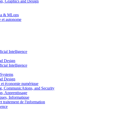
n, Graphics and Design
Data & MLops
le et autonome
ial Intelligence
nd Design
ial Intelligence
 Systems
nd Design
 et économie numérique
, CommunicAtions, and Security
, Apprentissage
ues, Informatique
traitement de l'information
ence