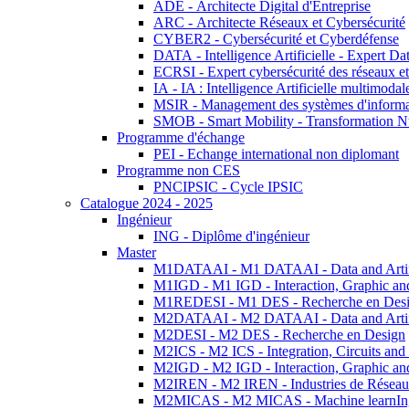
ADE - Architecte Digital d'Entreprise
ARC - Architecte Réseaux et Cybersécurité
CYBER2 - Cybersécurité et Cyberdéfense
DATA - Intelligence Artificielle - Expert 
ECRSI - Expert cybersécurité des réseaux et
IA - IA : Intelligence Artificielle multimoda
MSIR - Management des systèmes d'informa
SMOB - Smart Mobility - Transformation N
Programme d'échange
PEI - Echange international non diplomant
Programme non CES
PNCIPSIC - Cycle IPSIC
Catalogue 2024 - 2025
Ingénieur
ING - Diplôme d'ingénieur
Master
M1DATAAI - M1 DATAAI - Data and Artific
M1IGD - M1 IGD - Interaction, Graphic an
M1REDESI - M1 DES - Recherche en Des
M2DATAAI - M2 DATAAI - Data and Artific
M2DESI - M2 DES - Recherche en Design
M2ICS - M2 ICS - Integration, Circuits and
M2IGD - M2 IGD - Interaction, Graphic an
M2IREN - M2 IREN - Industries de Réseau
M2MICAS - M2 MICAS - Machine learnIng