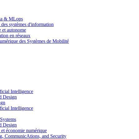
Data & MLops
 des systèmes d'information
le et autonome
tion en réseaux
umérique des Systèmes de Mobilité
ial Intelligence
d Design
ign
ial Intelligence
 Systems
d Design
 et économie numérique
, CommunicAtions, and Security