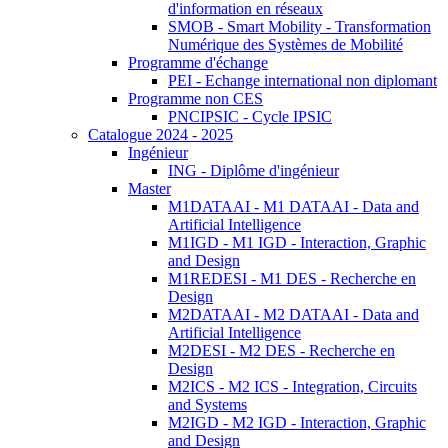
d'information en réseaux
SMOB - Smart Mobility - Transformation
Numérique des Systèmes de Mobilité
Programme d'échange
PEI - Echange international non diplomant
Programme non CES
PNCIPSIC - Cycle IPSIC
Catalogue 2024 - 2025
Ingénieur
ING - Diplôme d'ingénieur
Master
M1DATAAI - M1 DATAAI - Data and
Artificial Intelligence
M1IGD - M1 IGD - Interaction, Graphic
and Design
M1REDESI - M1 DES - Recherche en
Design
M2DATAAI - M2 DATAAI - Data and
Artificial Intelligence
M2DESI - M2 DES - Recherche en
Design
M2ICS - M2 ICS - Integration, Circuits
and Systems
M2IGD - M2 IGD - Interaction, Graphic
and Design