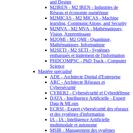
and Design
M2IREN - M2 IREN - Industries de
Réseau et économie numérique
M2MICAS - M2 MICAS - Machine
learnIng, CommunicAtions, and Security
M2MVA - M2 MVA - Mathématiques,
Vision, Apprentissage
M2QMI - M2 QMI - Quantique,
Mathématiques, Informatique
M2SETI - M2 SETI - Systèmes
embarqués et traitement de l'information
PHDCOMPSC - PhD Track - Computer
Science
Mastère spécialisé
ADE - Architecte Digital d'Entreprise
ARC - Architecte Réseaux et
Cybersécurité
CYBER2 - Cybersécurité et Cyberdéfense
DATA - Intelligence Artificielle - Expert
Data & MLops
ECRSI - Expert cybersécurité des réseaux
et des systèmes d'information
IA - IA : Intelligence Artificielle
multimodale et autonome
MSIR - Management des systèmes