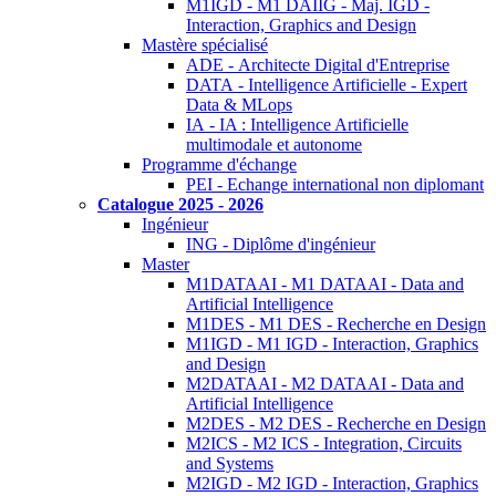
M1IGD - M1 DAIIG - Maj. IGD -
Interaction, Graphics and Design
Mastère spécialisé
ADE - Architecte Digital d'Entreprise
DATA - Intelligence Artificielle - Expert
Data & MLops
IA - IA : Intelligence Artificielle
multimodale et autonome
Programme d'échange
PEI - Echange international non diplomant
Catalogue 2025 - 2026
Ingénieur
ING - Diplôme d'ingénieur
Master
M1DATAAI - M1 DATAAI - Data and
Artificial Intelligence
M1DES - M1 DES - Recherche en Design
M1IGD - M1 IGD - Interaction, Graphics
and Design
M2DATAAI - M2 DATAAI - Data and
Artificial Intelligence
M2DES - M2 DES - Recherche en Design
M2ICS - M2 ICS - Integration, Circuits
and Systems
M2IGD - M2 IGD - Interaction, Graphics