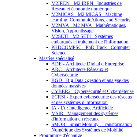
M2IREN - M2 IREN - Industries de
Réseau et économie numérique
M2MICAS - M2 MICAS - Machine
learnIng, CommunicAtions, and Security
M2MVA - M2 MVA - Mathématiques,
Vision, Apprentissage
M2SETI - M2 SETI - Systèmes
embarqués et traitement de l'information
PHDCOMPSC - PhD Track - Computer
Science
Mastère spécialisé
ADE - Architecte Digital d'Entreprise
ARC - Architecte Réseaux et
Cybersécurité
BGD - Big Data : gestion et analyse des
données massives
CYBER2 - Cybersécurité et Cyberdéfense
ECRSI - Expert cybersécurité des réseaux
et des systèmes d'information
IA - IA : Intelligence Artificielle
MSIR - Management des systèmes
d'information en réseaux
SMOB - Smart Mobility - Transformation
Numérique des Systèmes de Mobilité
Programme d'échange