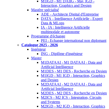
M1IGD - M1 DAIIG - Maj. IGD -
Interaction, Graphics and Design
Mastère spécialisé
ADE - Architecte Digital d'Entreprise
DATA - Intelligence Artificielle - Expert
Data & MLops
IA - IA : Intelligence Artificielle
multimodale et autonome
Programme d'échange
PEI - Echange international non diplomant
Catalogue 2025 - 2026
Ingénieur
ING - Diplôme d'ingénieur
Master
M1DATAAI - M1 DATAAI - Data and
Artificial Intelligence
M1DES - M1 DES - Recherche en Design
M1IGD - M1 IGD - Interaction, Graphics
and Design
M2DATAAI - M2 DATAAI - Data and
Artificial Intelligence
M2DES - M2 DES - Recherche en Design
M2ICS - M2 ICS - Integration, Circuits
and Systems
M2IGD - M2 IGD - Interaction, Graphics