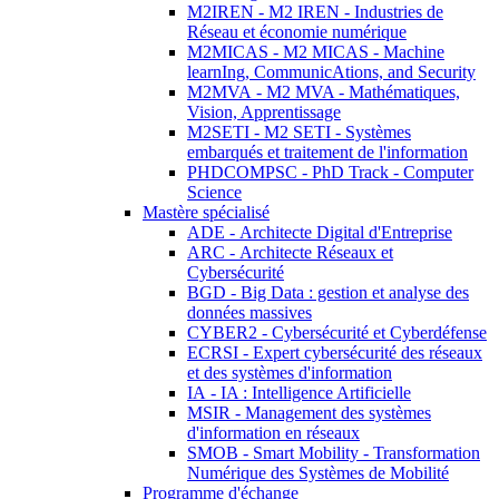
M2IREN - M2 IREN - Industries de
Réseau et économie numérique
M2MICAS - M2 MICAS - Machine
learnIng, CommunicAtions, and Security
M2MVA - M2 MVA - Mathématiques,
Vision, Apprentissage
M2SETI - M2 SETI - Systèmes
embarqués et traitement de l'information
PHDCOMPSC - PhD Track - Computer
Science
Mastère spécialisé
ADE - Architecte Digital d'Entreprise
ARC - Architecte Réseaux et
Cybersécurité
BGD - Big Data : gestion et analyse des
données massives
CYBER2 - Cybersécurité et Cyberdéfense
ECRSI - Expert cybersécurité des réseaux
et des systèmes d'information
IA - IA : Intelligence Artificielle
MSIR - Management des systèmes
d'information en réseaux
SMOB - Smart Mobility - Transformation
Numérique des Systèmes de Mobilité
Programme d'échange