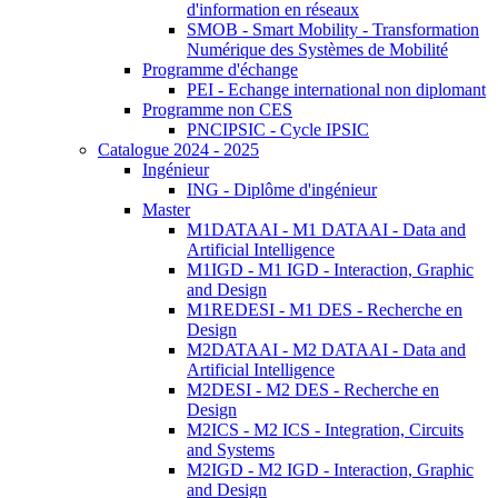
d'information en réseaux
SMOB - Smart Mobility - Transformation
Numérique des Systèmes de Mobilité
Programme d'échange
PEI - Echange international non diplomant
Programme non CES
PNCIPSIC - Cycle IPSIC
Catalogue 2024 - 2025
Ingénieur
ING - Diplôme d'ingénieur
Master
M1DATAAI - M1 DATAAI - Data and
Artificial Intelligence
M1IGD - M1 IGD - Interaction, Graphic
and Design
M1REDESI - M1 DES - Recherche en
Design
M2DATAAI - M2 DATAAI - Data and
Artificial Intelligence
M2DESI - M2 DES - Recherche en
Design
M2ICS - M2 ICS - Integration, Circuits
and Systems
M2IGD - M2 IGD - Interaction, Graphic
and Design