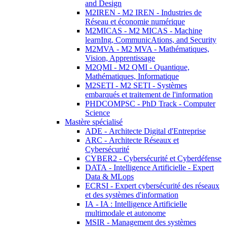
and Design
M2IREN - M2 IREN - Industries de
Réseau et économie numérique
M2MICAS - M2 MICAS - Machine
learnIng, CommunicAtions, and Security
M2MVA - M2 MVA - Mathématiques,
Vision, Apprentissage
M2QMI - M2 QMI - Quantique,
Mathématiques, Informatique
M2SETI - M2 SETI - Systèmes
embarqués et traitement de l'information
PHDCOMPSC - PhD Track - Computer
Science
Mastère spécialisé
ADE - Architecte Digital d'Entreprise
ARC - Architecte Réseaux et
Cybersécurité
CYBER2 - Cybersécurité et Cyberdéfense
DATA - Intelligence Artificielle - Expert
Data & MLops
ECRSI - Expert cybersécurité des réseaux
et des systèmes d'information
IA - IA : Intelligence Artificielle
multimodale et autonome
MSIR - Management des systèmes