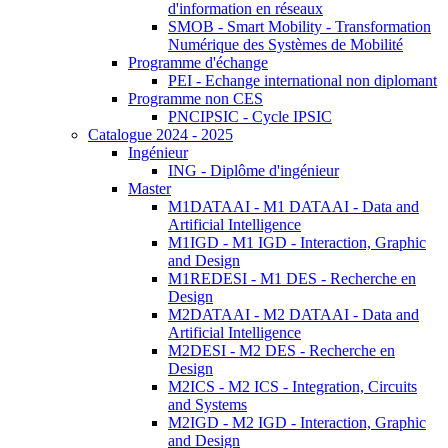
d'information en réseaux
SMOB - Smart Mobility - Transformation
Numérique des Systèmes de Mobilité
Programme d'échange
PEI - Echange international non diplomant
Programme non CES
PNCIPSIC - Cycle IPSIC
Catalogue 2024 - 2025
Ingénieur
ING - Diplôme d'ingénieur
Master
M1DATAAI - M1 DATAAI - Data and
Artificial Intelligence
M1IGD - M1 IGD - Interaction, Graphic
and Design
M1REDESI - M1 DES - Recherche en
Design
M2DATAAI - M2 DATAAI - Data and
Artificial Intelligence
M2DESI - M2 DES - Recherche en
Design
M2ICS - M2 ICS - Integration, Circuits
and Systems
M2IGD - M2 IGD - Interaction, Graphic
and Design