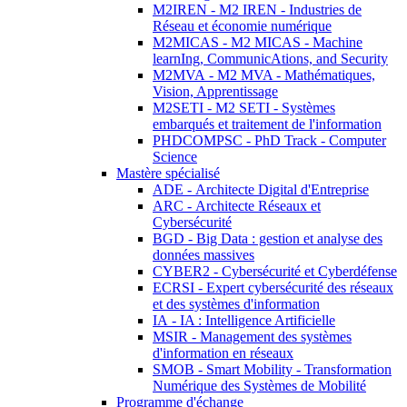
M2IREN - M2 IREN - Industries de
Réseau et économie numérique
M2MICAS - M2 MICAS - Machine
learnIng, CommunicAtions, and Security
M2MVA - M2 MVA - Mathématiques,
Vision, Apprentissage
M2SETI - M2 SETI - Systèmes
embarqués et traitement de l'information
PHDCOMPSC - PhD Track - Computer
Science
Mastère spécialisé
ADE - Architecte Digital d'Entreprise
ARC - Architecte Réseaux et
Cybersécurité
BGD - Big Data : gestion et analyse des
données massives
CYBER2 - Cybersécurité et Cyberdéfense
ECRSI - Expert cybersécurité des réseaux
et des systèmes d'information
IA - IA : Intelligence Artificielle
MSIR - Management des systèmes
d'information en réseaux
SMOB - Smart Mobility - Transformation
Numérique des Systèmes de Mobilité
Programme d'échange