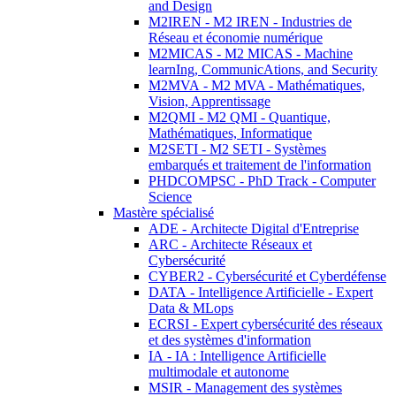
and Design
M2IREN - M2 IREN - Industries de
Réseau et économie numérique
M2MICAS - M2 MICAS - Machine
learnIng, CommunicAtions, and Security
M2MVA - M2 MVA - Mathématiques,
Vision, Apprentissage
M2QMI - M2 QMI - Quantique,
Mathématiques, Informatique
M2SETI - M2 SETI - Systèmes
embarqués et traitement de l'information
PHDCOMPSC - PhD Track - Computer
Science
Mastère spécialisé
ADE - Architecte Digital d'Entreprise
ARC - Architecte Réseaux et
Cybersécurité
CYBER2 - Cybersécurité et Cyberdéfense
DATA - Intelligence Artificielle - Expert
Data & MLops
ECRSI - Expert cybersécurité des réseaux
et des systèmes d'information
IA - IA : Intelligence Artificielle
multimodale et autonome
MSIR - Management des systèmes