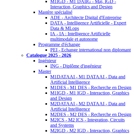
M1IGD - M1 DAIIG - Maj. IGD -
Interaction, Graphics and Design
Mastère spécialisé
ADE - Architecte Digital d'Entreprise
DATA - Intelligence Artificielle - Expert
Data & MLops
IA - IA : Intelligence Artificielle
multimodale et autonome
Programme d'échange
PEI - Echange international non diplomant
Catalogue 2025 - 2026
Ingénieur
ING - Diplôme d'ingénieur
Master
M1DATAAI - M1 DATAAI - Data and
Artificial Intelligence
M1DES - M1 DES - Recherche en Design
M1IGD - M1 IGD - Interaction, Graphics
and Design
M2DATAAI - M2 DATAAI - Data and
Artificial Intelligence
M2DES - M2 DES - Recherche en Design
M2ICS - M2 ICS - Integration, Circuits
and Systems
M2IGD - M2 IGD - Interaction, Graphics