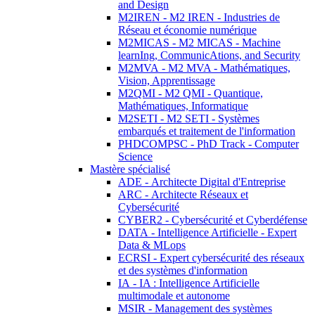
and Design
M2IREN - M2 IREN - Industries de
Réseau et économie numérique
M2MICAS - M2 MICAS - Machine
learnIng, CommunicAtions, and Security
M2MVA - M2 MVA - Mathématiques,
Vision, Apprentissage
M2QMI - M2 QMI - Quantique,
Mathématiques, Informatique
M2SETI - M2 SETI - Systèmes
embarqués et traitement de l'information
PHDCOMPSC - PhD Track - Computer
Science
Mastère spécialisé
ADE - Architecte Digital d'Entreprise
ARC - Architecte Réseaux et
Cybersécurité
CYBER2 - Cybersécurité et Cyberdéfense
DATA - Intelligence Artificielle - Expert
Data & MLops
ECRSI - Expert cybersécurité des réseaux
et des systèmes d'information
IA - IA : Intelligence Artificielle
multimodale et autonome
MSIR - Management des systèmes