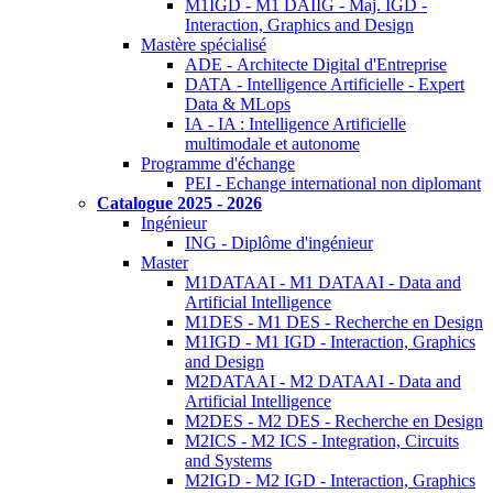
M1IGD - M1 DAIIG - Maj. IGD -
Interaction, Graphics and Design
Mastère spécialisé
ADE - Architecte Digital d'Entreprise
DATA - Intelligence Artificielle - Expert
Data & MLops
IA - IA : Intelligence Artificielle
multimodale et autonome
Programme d'échange
PEI - Echange international non diplomant
Catalogue 2025 - 2026
Ingénieur
ING - Diplôme d'ingénieur
Master
M1DATAAI - M1 DATAAI - Data and
Artificial Intelligence
M1DES - M1 DES - Recherche en Design
M1IGD - M1 IGD - Interaction, Graphics
and Design
M2DATAAI - M2 DATAAI - Data and
Artificial Intelligence
M2DES - M2 DES - Recherche en Design
M2ICS - M2 ICS - Integration, Circuits
and Systems
M2IGD - M2 IGD - Interaction, Graphics