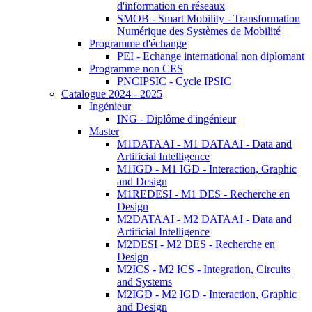
d'information en réseaux
SMOB - Smart Mobility - Transformation
Numérique des Systèmes de Mobilité
Programme d'échange
PEI - Echange international non diplomant
Programme non CES
PNCIPSIC - Cycle IPSIC
Catalogue 2024 - 2025
Ingénieur
ING - Diplôme d'ingénieur
Master
M1DATAAI - M1 DATAAI - Data and
Artificial Intelligence
M1IGD - M1 IGD - Interaction, Graphic
and Design
M1REDESI - M1 DES - Recherche en
Design
M2DATAAI - M2 DATAAI - Data and
Artificial Intelligence
M2DESI - M2 DES - Recherche en
Design
M2ICS - M2 ICS - Integration, Circuits
and Systems
M2IGD - M2 IGD - Interaction, Graphic
and Design