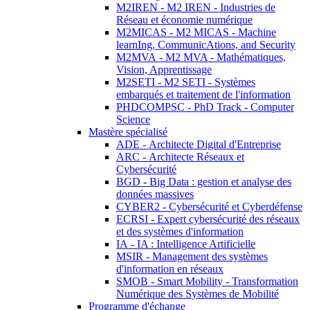
M2IREN - M2 IREN - Industries de
Réseau et économie numérique
M2MICAS - M2 MICAS - Machine
learnIng, CommunicAtions, and Security
M2MVA - M2 MVA - Mathématiques,
Vision, Apprentissage
M2SETI - M2 SETI - Systèmes
embarqués et traitement de l'information
PHDCOMPSC - PhD Track - Computer
Science
Mastère spécialisé
ADE - Architecte Digital d'Entreprise
ARC - Architecte Réseaux et
Cybersécurité
BGD - Big Data : gestion et analyse des
données massives
CYBER2 - Cybersécurité et Cyberdéfense
ECRSI - Expert cybersécurité des réseaux
et des systèmes d'information
IA - IA : Intelligence Artificielle
MSIR - Management des systèmes
d'information en réseaux
SMOB - Smart Mobility - Transformation
Numérique des Systèmes de Mobilité
Programme d'échange