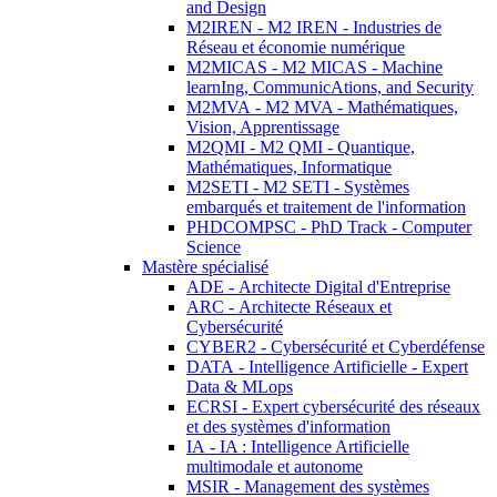
and Design
M2IREN - M2 IREN - Industries de
Réseau et économie numérique
M2MICAS - M2 MICAS - Machine
learnIng, CommunicAtions, and Security
M2MVA - M2 MVA - Mathématiques,
Vision, Apprentissage
M2QMI - M2 QMI - Quantique,
Mathématiques, Informatique
M2SETI - M2 SETI - Systèmes
embarqués et traitement de l'information
PHDCOMPSC - PhD Track - Computer
Science
Mastère spécialisé
ADE - Architecte Digital d'Entreprise
ARC - Architecte Réseaux et
Cybersécurité
CYBER2 - Cybersécurité et Cyberdéfense
DATA - Intelligence Artificielle - Expert
Data & MLops
ECRSI - Expert cybersécurité des réseaux
et des systèmes d'information
IA - IA : Intelligence Artificielle
multimodale et autonome
MSIR - Management des systèmes