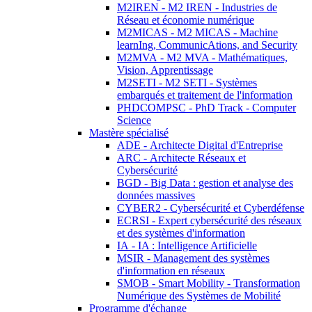
M2IREN - M2 IREN - Industries de
Réseau et économie numérique
M2MICAS - M2 MICAS - Machine
learnIng, CommunicAtions, and Security
M2MVA - M2 MVA - Mathématiques,
Vision, Apprentissage
M2SETI - M2 SETI - Systèmes
embarqués et traitement de l'information
PHDCOMPSC - PhD Track - Computer
Science
Mastère spécialisé
ADE - Architecte Digital d'Entreprise
ARC - Architecte Réseaux et
Cybersécurité
BGD - Big Data : gestion et analyse des
données massives
CYBER2 - Cybersécurité et Cyberdéfense
ECRSI - Expert cybersécurité des réseaux
et des systèmes d'information
IA - IA : Intelligence Artificielle
MSIR - Management des systèmes
d'information en réseaux
SMOB - Smart Mobility - Transformation
Numérique des Systèmes de Mobilité
Programme d'échange