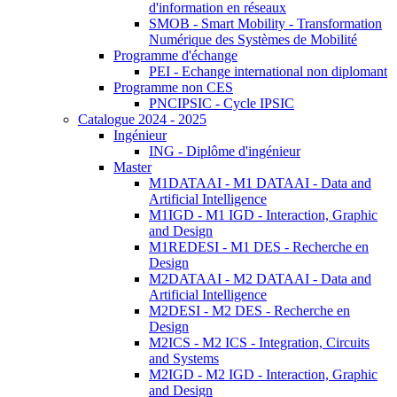
d'information en réseaux
SMOB - Smart Mobility - Transformation
Numérique des Systèmes de Mobilité
Programme d'échange
PEI - Echange international non diplomant
Programme non CES
PNCIPSIC - Cycle IPSIC
Catalogue 2024 - 2025
Ingénieur
ING - Diplôme d'ingénieur
Master
M1DATAAI - M1 DATAAI - Data and
Artificial Intelligence
M1IGD - M1 IGD - Interaction, Graphic
and Design
M1REDESI - M1 DES - Recherche en
Design
M2DATAAI - M2 DATAAI - Data and
Artificial Intelligence
M2DESI - M2 DES - Recherche en
Design
M2ICS - M2 ICS - Integration, Circuits
and Systems
M2IGD - M2 IGD - Interaction, Graphic
and Design