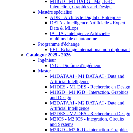
M1IGD - M1 DAIIG - Maj. IGD -
Interaction, Graphics and Design
Mastère spécialisé
ADE - Architecte Digital d'Entreprise
DATA - Intelligence Artificielle - Expert
Data & MLops
IA - IA : Intelligence Artificielle
multimodale et autonome
Programme d'échange
PEI - Echange international non diplomant
Catalogue 2025 - 2026
Ingénieur
ING - Diplôme d'ingénieur
Master
M1DATAAI - M1 DATAAI - Data and
Artificial Intelligence
M1DES - M1 DES - Recherche en Design
M1IGD - M1 IGD - Interaction, Graphics
and Design
M2DATAAI - M2 DATAAI - Data and
Artificial Intelligence
M2DES - M2 DES - Recherche en Design
M2ICS - M2 ICS - Integration, Circuits
and Systems
M2IGD - M2 IGD - Interaction, Graphics