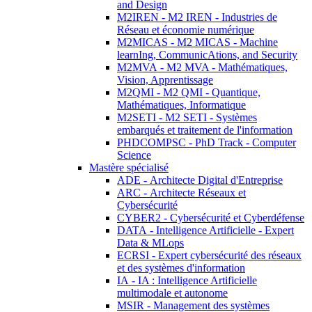
and Design
M2IREN - M2 IREN - Industries de
Réseau et économie numérique
M2MICAS - M2 MICAS - Machine
learnIng, CommunicAtions, and Security
M2MVA - M2 MVA - Mathématiques,
Vision, Apprentissage
M2QMI - M2 QMI - Quantique,
Mathématiques, Informatique
M2SETI - M2 SETI - Systèmes
embarqués et traitement de l'information
PHDCOMPSC - PhD Track - Computer
Science
Mastère spécialisé
ADE - Architecte Digital d'Entreprise
ARC - Architecte Réseaux et
Cybersécurité
CYBER2 - Cybersécurité et Cyberdéfense
DATA - Intelligence Artificielle - Expert
Data & MLops
ECRSI - Expert cybersécurité des réseaux
et des systèmes d'information
IA - IA : Intelligence Artificielle
multimodale et autonome
MSIR - Management des systèmes