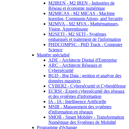
M2IREN - M2 IREN - Industries de
Réseau et économie numérique
M2MICAS - M2 MICAS - Machine
learnIng, CommunicAtions, and Security
M2MVA - M2 MVA - Mathématiques,
Vision, Apprentissage
M2SETI - M2 SETI - Systèmes
embarqués et traitement de l'information
PHDCOMPSC - PhD Track - Computer
Science
Mastère spécialisé
ADE - Architecte Digital d'Entreprise
ARC - Architecte Réseaux et
Cybersécurité
BGD - Big Data : gestion et analyse des
données massives
CYBER2 - Cybersécurité et Cyberdéfense
ECRSI - Expert cybersécurité des réseaux
et des systèmes d'information
IA - IA : Intelligence Artificielle
MSIR - Management des systèmes
d'information en réseaux
SMOB - Smart Mobility - Transformation
Numérique des Systèmes de Mobilité
Programme d'échange