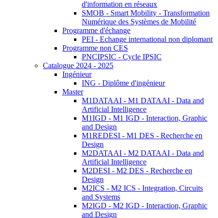
d'information en réseaux
SMOB - Smart Mobility - Transformation
Numérique des Systèmes de Mobilité
Programme d'échange
PEI - Echange international non diplomant
Programme non CES
PNCIPSIC - Cycle IPSIC
Catalogue 2024 - 2025
Ingénieur
ING - Diplôme d'ingénieur
Master
M1DATAAI - M1 DATAAI - Data and
Artificial Intelligence
M1IGD - M1 IGD - Interaction, Graphic
and Design
M1REDESI - M1 DES - Recherche en
Design
M2DATAAI - M2 DATAAI - Data and
Artificial Intelligence
M2DESI - M2 DES - Recherche en
Design
M2ICS - M2 ICS - Integration, Circuits
and Systems
M2IGD - M2 IGD - Interaction, Graphic
and Design