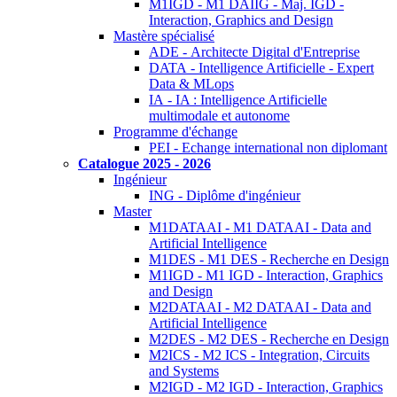
M1IGD - M1 DAIIG - Maj. IGD -
Interaction, Graphics and Design
Mastère spécialisé
ADE - Architecte Digital d'Entreprise
DATA - Intelligence Artificielle - Expert
Data & MLops
IA - IA : Intelligence Artificielle
multimodale et autonome
Programme d'échange
PEI - Echange international non diplomant
Catalogue 2025 - 2026
Ingénieur
ING - Diplôme d'ingénieur
Master
M1DATAAI - M1 DATAAI - Data and
Artificial Intelligence
M1DES - M1 DES - Recherche en Design
M1IGD - M1 IGD - Interaction, Graphics
and Design
M2DATAAI - M2 DATAAI - Data and
Artificial Intelligence
M2DES - M2 DES - Recherche en Design
M2ICS - M2 ICS - Integration, Circuits
and Systems
M2IGD - M2 IGD - Interaction, Graphics