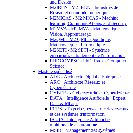
and Design
M2IREN - M2 IREN - Industries de
Réseau et économie numérique
M2MICAS - M2 MICAS - Machine
learnIng, CommunicAtions, and Security
M2MVA - M2 MVA - Mathématiques,
Vision, Apprentissage
M2QMI - M2 QMI - Quantique,
Mathématiques, Informatique
M2SETI - M2 SETI - Systèmes
embarqués et traitement de l'information
PHDCOMPSC - PhD Track - Computer
Science
Mastère spécialisé
ADE - Architecte Digital d'Entreprise
ARC - Architecte Réseaux et
Cybersécurité
CYBER2 - Cybersécurité et Cyberdéfense
DATA - Intelligence Artificielle - Expert
Data & MLops
ECRSI - Expert cybersécurité des réseaux
et des systèmes d'information
IA - IA : Intelligence Artificielle
multimodale et autonome
MSIR - Management des systèmes