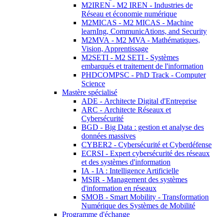
M2IREN - M2 IREN - Industries de
Réseau et économie numérique
M2MICAS - M2 MICAS - Machine
learnIng, CommunicAtions, and Security
M2MVA - M2 MVA - Mathématiques,
Vision, Apprentissage
M2SETI - M2 SETI - Systèmes
embarqués et traitement de l'information
PHDCOMPSC - PhD Track - Computer
Science
Mastère spécialisé
ADE - Architecte Digital d'Entreprise
ARC - Architecte Réseaux et
Cybersécurité
BGD - Big Data : gestion et analyse des
données massives
CYBER2 - Cybersécurité et Cyberdéfense
ECRSI - Expert cybersécurité des réseaux
et des systèmes d'information
IA - IA : Intelligence Artificielle
MSIR - Management des systèmes
d'information en réseaux
SMOB - Smart Mobility - Transformation
Numérique des Systèmes de Mobilité
Programme d'échange