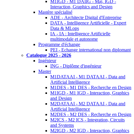
M1IGD - M1 DAIIG - Maj. IGD -
Interaction, Graphics and Design
Mastère spécialisé
ADE - Architecte Digital d'Entreprise
DATA - Intelligence Artificielle - Expert
Data & MLops
IA - IA : Intelligence Artificielle
multimodale et autonome
Programme d'échange
PEI - Echange international non diplomant
Catalogue 2025 - 2026
Ingénieur
ING - Diplôme d'ingénieur
Master
M1DATAAI - M1 DATAAI - Data and
Artificial Intelligence
M1DES - M1 DES - Recherche en Design
M1IGD - M1 IGD - Interaction, Graphics
and Design
M2DATAAI - M2 DATAAI - Data and
Artificial Intelligence
M2DES - M2 DES - Recherche en Design
M2ICS - M2 ICS - Integration, Circuits
and Systems
M2IGD - M2 IGD - Interaction, Graphics