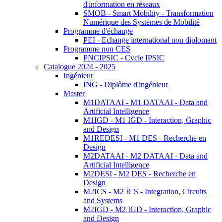
d'information en réseaux
SMOB - Smart Mobility - Transformation
Numérique des Systèmes de Mobilité
Programme d'échange
PEI - Echange international non diplomant
Programme non CES
PNCIPSIC - Cycle IPSIC
Catalogue 2024 - 2025
Ingénieur
ING - Diplôme d'ingénieur
Master
M1DATAAI - M1 DATAAI - Data and
Artificial Intelligence
M1IGD - M1 IGD - Interaction, Graphic
and Design
M1REDESI - M1 DES - Recherche en
Design
M2DATAAI - M2 DATAAI - Data and
Artificial Intelligence
M2DESI - M2 DES - Recherche en
Design
M2ICS - M2 ICS - Integration, Circuits
and Systems
M2IGD - M2 IGD - Interaction, Graphic
and Design