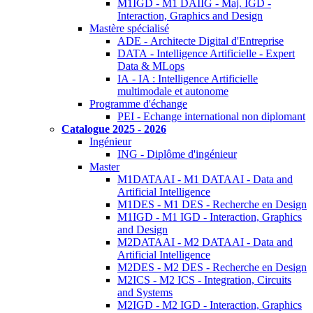
M1IGD - M1 DAIIG - Maj. IGD -
Interaction, Graphics and Design
Mastère spécialisé
ADE - Architecte Digital d'Entreprise
DATA - Intelligence Artificielle - Expert
Data & MLops
IA - IA : Intelligence Artificielle
multimodale et autonome
Programme d'échange
PEI - Echange international non diplomant
Catalogue 2025 - 2026
Ingénieur
ING - Diplôme d'ingénieur
Master
M1DATAAI - M1 DATAAI - Data and
Artificial Intelligence
M1DES - M1 DES - Recherche en Design
M1IGD - M1 IGD - Interaction, Graphics
and Design
M2DATAAI - M2 DATAAI - Data and
Artificial Intelligence
M2DES - M2 DES - Recherche en Design
M2ICS - M2 ICS - Integration, Circuits
and Systems
M2IGD - M2 IGD - Interaction, Graphics