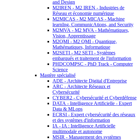
and Design
M2IREN - M2 IREN - Industries de
Réseau et économie numérique
M2MICAS - M2 MICAS - Machine
learnIng, CommunicAtions, and Security
M2MVA - M2 MVA - Mathématiques,
Vision, Apprentissage
M2QMI - M2 QMI - Quantique,
Mathématiques, Informatique
M2SETI - M2 SETI - Systèmes
embarqués et traitement de l'information
PHDCOMPSC - PhD Track - Computer
Science
Mastère spécialisé
ADE - Architecte Digital d'Entreprise
ARC - Architecte Réseaux et
Cybersécurité
CYBER2 - Cybersécurité et Cyberdéfense
DATA - Intelligence Artificielle - Expert
Data & MLops
ECRSI - Expert cybersécurité des réseaux
et des systèmes d'information
IA - IA : Intelligence Artificielle
multimodale et autonome
MSIR - Management des systèmes