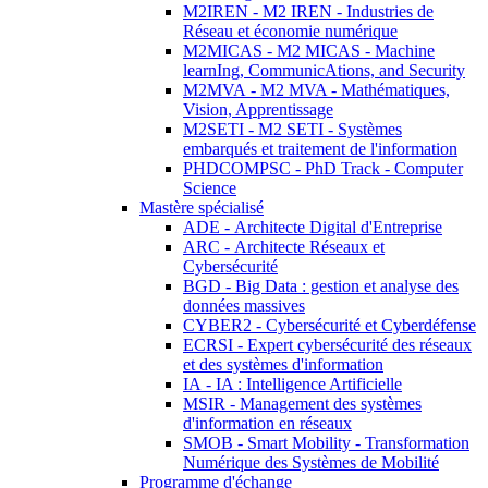
M2IREN - M2 IREN - Industries de
Réseau et économie numérique
M2MICAS - M2 MICAS - Machine
learnIng, CommunicAtions, and Security
M2MVA - M2 MVA - Mathématiques,
Vision, Apprentissage
M2SETI - M2 SETI - Systèmes
embarqués et traitement de l'information
PHDCOMPSC - PhD Track - Computer
Science
Mastère spécialisé
ADE - Architecte Digital d'Entreprise
ARC - Architecte Réseaux et
Cybersécurité
BGD - Big Data : gestion et analyse des
données massives
CYBER2 - Cybersécurité et Cyberdéfense
ECRSI - Expert cybersécurité des réseaux
et des systèmes d'information
IA - IA : Intelligence Artificielle
MSIR - Management des systèmes
d'information en réseaux
SMOB - Smart Mobility - Transformation
Numérique des Systèmes de Mobilité
Programme d'échange