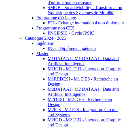
d'information en réseaux
SMOB - Smart Mobility - Transformation
Numérique des Systèmes de Mobilité
Programme d'échange
PEI - Echange international non diplomant
Programme non CES
PNCIPSIC - Cycle IPSIC
Catalogue 2024 - 2025
Ingénieur
ING - Diplôme d'ingénieur
Master
M1DATAAI - M1 DATAAI - Data and
Artificial Intelligence
M1IGD - M1 IGD - Interaction, Graphic
and Design
M1REDESI - M1 DES - Recherche en
Design
M2DATAAI - M2 DATAAI - Data and
Artificial Intelligence
M2DESI - M2 DES - Recherche en
Design
M2ICS - M2 ICS - Integration, Circuits
and Systems
M2IGD - M2 IGD - Interaction, Graphic
and Design