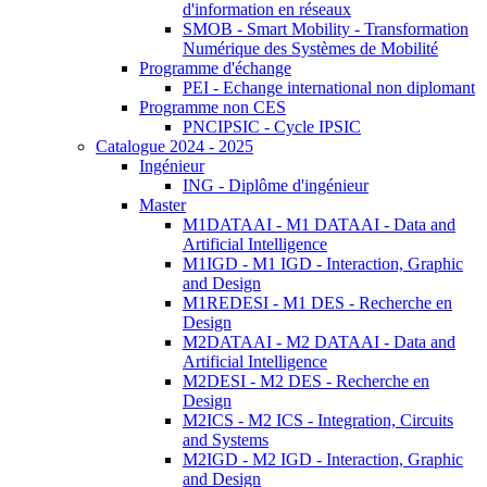
d'information en réseaux
SMOB - Smart Mobility - Transformation
Numérique des Systèmes de Mobilité
Programme d'échange
PEI - Echange international non diplomant
Programme non CES
PNCIPSIC - Cycle IPSIC
Catalogue 2024 - 2025
Ingénieur
ING - Diplôme d'ingénieur
Master
M1DATAAI - M1 DATAAI - Data and
Artificial Intelligence
M1IGD - M1 IGD - Interaction, Graphic
and Design
M1REDESI - M1 DES - Recherche en
Design
M2DATAAI - M2 DATAAI - Data and
Artificial Intelligence
M2DESI - M2 DES - Recherche en
Design
M2ICS - M2 ICS - Integration, Circuits
and Systems
M2IGD - M2 IGD - Interaction, Graphic
and Design