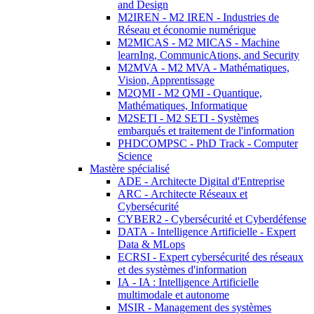
and Design
M2IREN - M2 IREN - Industries de
Réseau et économie numérique
M2MICAS - M2 MICAS - Machine
learnIng, CommunicAtions, and Security
M2MVA - M2 MVA - Mathématiques,
Vision, Apprentissage
M2QMI - M2 QMI - Quantique,
Mathématiques, Informatique
M2SETI - M2 SETI - Systèmes
embarqués et traitement de l'information
PHDCOMPSC - PhD Track - Computer
Science
Mastère spécialisé
ADE - Architecte Digital d'Entreprise
ARC - Architecte Réseaux et
Cybersécurité
CYBER2 - Cybersécurité et Cyberdéfense
DATA - Intelligence Artificielle - Expert
Data & MLops
ECRSI - Expert cybersécurité des réseaux
et des systèmes d'information
IA - IA : Intelligence Artificielle
multimodale et autonome
MSIR - Management des systèmes