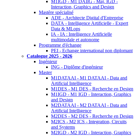
M1IGD - M1 DAIIG - Maj. IGD -
Interaction, Graphics and Design
Mastère spécialisé
ADE - Architecte Digital d'Entreprise
DATA - Intelligence Artificielle - Expert
Data & MLops
IA - IA : Intelligence Artificielle
multimodale et autonome
Programme d'échange
PEI - Echange international non diplomant
Catalogue 2025 - 2026
Ingénieur
ING - Diplôme d'ingénieur
Master
M1DATAAI - M1 DATAAI - Data and
Artificial Intelligence
M1DES - M1 DES - Recherche en Design
M1IGD - M1 IGD - Interaction, Graphics
and Design
M2DATAAI - M2 DATAAI - Data and
Artificial Intelligence
M2DES - M2 DES - Recherche en Design
M2ICS - M2 ICS - Integration, Circuits
and Systems
M2IGD - M2 IGD - Interaction, Graphics