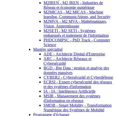
M2IREN - M2 IREN - Industries de
Réseau et économie numérique
M2MICAS - M2 MICAS - Machine
learnIng, CommunicAtions, and Security
M2MVA - M2 MVA - Mathématiques,
Vision, Apprentissage
M2SETI - M2 SETI - Systèmes
embarqués et traitement de l'information
PHDCOMPSC - PhD Track - Computer
Science
Mastère spécialisé
ADE - Architecte Digital d'Entreprise
ARC - Architecte Réseaux et
Cybersécurité
BGD - Big Data : gestion et analyse des
données massives
CYBER2 - Cybersécurité et Cyberdéfense
ECRSI - Expert cybersécurité des réseaux
et des systèmes d'information
IA - IA : Intelligence Artificielle
MSIR - Management des systèmes
d'information en réseaux
SMOB - Smart Mobility - Transformation
Numérique des Systèmes de Mobilité
Programme d'échange