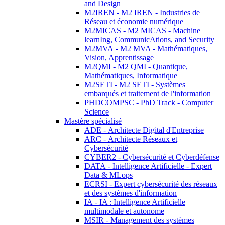
and Design
M2IREN - M2 IREN - Industries de
Réseau et économie numérique
M2MICAS - M2 MICAS - Machine
learnIng, CommunicAtions, and Security
M2MVA - M2 MVA - Mathématiques,
Vision, Apprentissage
M2QMI - M2 QMI - Quantique,
Mathématiques, Informatique
M2SETI - M2 SETI - Systèmes
embarqués et traitement de l'information
PHDCOMPSC - PhD Track - Computer
Science
Mastère spécialisé
ADE - Architecte Digital d'Entreprise
ARC - Architecte Réseaux et
Cybersécurité
CYBER2 - Cybersécurité et Cyberdéfense
DATA - Intelligence Artificielle - Expert
Data & MLops
ECRSI - Expert cybersécurité des réseaux
et des systèmes d'information
IA - IA : Intelligence Artificielle
multimodale et autonome
MSIR - Management des systèmes