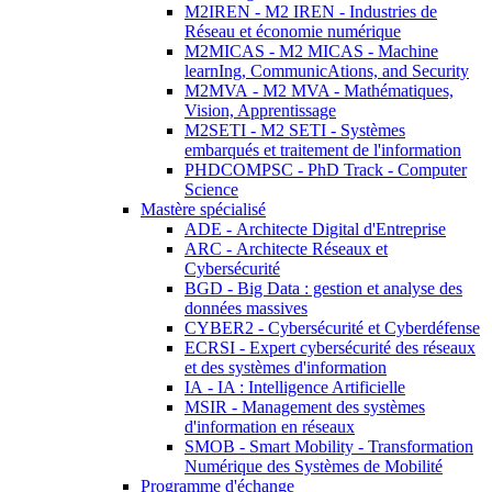
M2IREN - M2 IREN - Industries de
Réseau et économie numérique
M2MICAS - M2 MICAS - Machine
learnIng, CommunicAtions, and Security
M2MVA - M2 MVA - Mathématiques,
Vision, Apprentissage
M2SETI - M2 SETI - Systèmes
embarqués et traitement de l'information
PHDCOMPSC - PhD Track - Computer
Science
Mastère spécialisé
ADE - Architecte Digital d'Entreprise
ARC - Architecte Réseaux et
Cybersécurité
BGD - Big Data : gestion et analyse des
données massives
CYBER2 - Cybersécurité et Cyberdéfense
ECRSI - Expert cybersécurité des réseaux
et des systèmes d'information
IA - IA : Intelligence Artificielle
MSIR - Management des systèmes
d'information en réseaux
SMOB - Smart Mobility - Transformation
Numérique des Systèmes de Mobilité
Programme d'échange