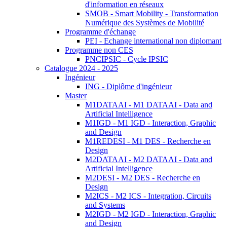
d'information en réseaux
SMOB - Smart Mobility - Transformation
Numérique des Systèmes de Mobilité
Programme d'échange
PEI - Echange international non diplomant
Programme non CES
PNCIPSIC - Cycle IPSIC
Catalogue 2024 - 2025
Ingénieur
ING - Diplôme d'ingénieur
Master
M1DATAAI - M1 DATAAI - Data and
Artificial Intelligence
M1IGD - M1 IGD - Interaction, Graphic
and Design
M1REDESI - M1 DES - Recherche en
Design
M2DATAAI - M2 DATAAI - Data and
Artificial Intelligence
M2DESI - M2 DES - Recherche en
Design
M2ICS - M2 ICS - Integration, Circuits
and Systems
M2IGD - M2 IGD - Interaction, Graphic
and Design