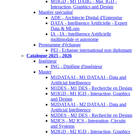
M1IGD - M1 DAIIG - Maj. IGD -
Interaction, Graphics and Design
Mastère spécialisé
ADE - Architecte Digital d'Entreprise
DATA - Intelligence Artificielle - Expert
Data & MLops
IA - IA : Intelligence Artificielle
multimodale et autonome
Programme d'échange
PEI - Echange international non diplomant
Catalogue 2025 - 2026
Ingénieur
ING - Diplôme d'ingénieur
Master
M1DATAAI - M1 DATAAI - Data and
Artificial Intelligence
M1DES - M1 DES - Recherche en Design
M1IGD - M1 IGD - Interaction, Graphics
and Design
M2DATAAI - M2 DATAAI - Data and
Artificial Intelligence
M2DES - M2 DES - Recherche en Design
M2ICS - M2 ICS - Integration, Circuits
and Systems
M2IGD - M2 IGD - Interaction, Graphics