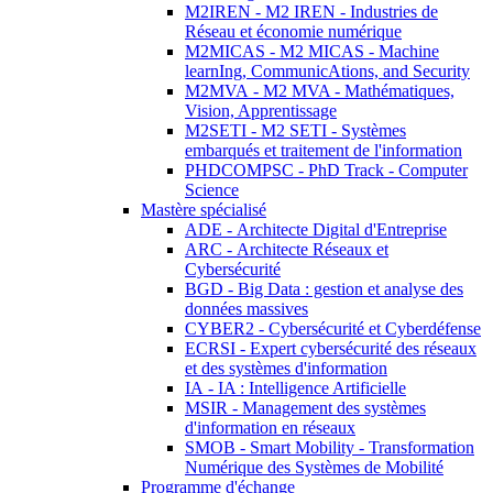
M2IREN - M2 IREN - Industries de
Réseau et économie numérique
M2MICAS - M2 MICAS - Machine
learnIng, CommunicAtions, and Security
M2MVA - M2 MVA - Mathématiques,
Vision, Apprentissage
M2SETI - M2 SETI - Systèmes
embarqués et traitement de l'information
PHDCOMPSC - PhD Track - Computer
Science
Mastère spécialisé
ADE - Architecte Digital d'Entreprise
ARC - Architecte Réseaux et
Cybersécurité
BGD - Big Data : gestion et analyse des
données massives
CYBER2 - Cybersécurité et Cyberdéfense
ECRSI - Expert cybersécurité des réseaux
et des systèmes d'information
IA - IA : Intelligence Artificielle
MSIR - Management des systèmes
d'information en réseaux
SMOB - Smart Mobility - Transformation
Numérique des Systèmes de Mobilité
Programme d'échange