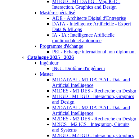
M1IGD - M1 DAIIG - Maj. IGD -
Interaction, Graphics and Design
Mastère spécialisé
ADE - Architecte Digital d'Entreprise
DATA - Intelligence Artificielle - Expert
Data & MLops
IA - IA : Intelligence Artificielle
multimodale et autonome
Programme d'échange
PEI - Echange international non diplomant
Catalogue 2025 - 2026
Ingénieur
ING - Diplôme d'ingénieur
Master
M1DATAAI - M1 DATAAI - Data and
Artificial Intelligence
M1DES - M1 DES - Recherche en Design
M1IGD - M1 IGD - Interaction, Graphics
and Design
M2DATAAI - M2 DATAAI - Data and
Artificial Intelligence
M2DES - M2 DES - Recherche en Design
M2ICS - M2 ICS - Integration, Circuits
and Systems
M2IGD - M2 IGD - Interaction, Graphics