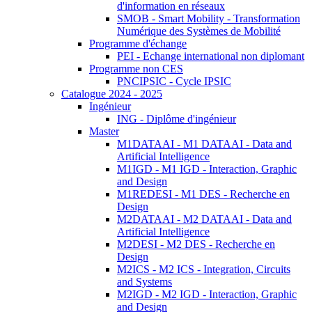
d'information en réseaux
SMOB - Smart Mobility - Transformation
Numérique des Systèmes de Mobilité
Programme d'échange
PEI - Echange international non diplomant
Programme non CES
PNCIPSIC - Cycle IPSIC
Catalogue 2024 - 2025
Ingénieur
ING - Diplôme d'ingénieur
Master
M1DATAAI - M1 DATAAI - Data and
Artificial Intelligence
M1IGD - M1 IGD - Interaction, Graphic
and Design
M1REDESI - M1 DES - Recherche en
Design
M2DATAAI - M2 DATAAI - Data and
Artificial Intelligence
M2DESI - M2 DES - Recherche en
Design
M2ICS - M2 ICS - Integration, Circuits
and Systems
M2IGD - M2 IGD - Interaction, Graphic
and Design