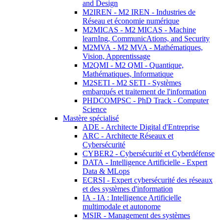
and Design
M2IREN - M2 IREN - Industries de
Réseau et économie numérique
M2MICAS - M2 MICAS - Machine
learnIng, CommunicAtions, and Security
M2MVA - M2 MVA - Mathématiques,
Vision, Apprentissage
M2QMI - M2 QMI - Quantique,
Mathématiques, Informatique
M2SETI - M2 SETI - Systèmes
embarqués et traitement de l'information
PHDCOMPSC - PhD Track - Computer
Science
Mastère spécialisé
ADE - Architecte Digital d'Entreprise
ARC - Architecte Réseaux et
Cybersécurité
CYBER2 - Cybersécurité et Cyberdéfense
DATA - Intelligence Artificielle - Expert
Data & MLops
ECRSI - Expert cybersécurité des réseaux
et des systèmes d'information
IA - IA : Intelligence Artificielle
multimodale et autonome
MSIR - Management des systèmes