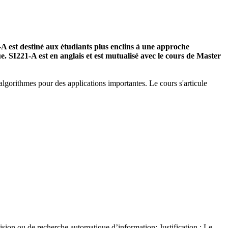
 est destiné aux étudiants plus enclins à une approche
e. SI221-A est en anglais et est mutualisé avec le cours de Master
algorithmes pour des applications importantes. Le cours s'articule
ision ou de recherche automatique d’information; Justification : Le