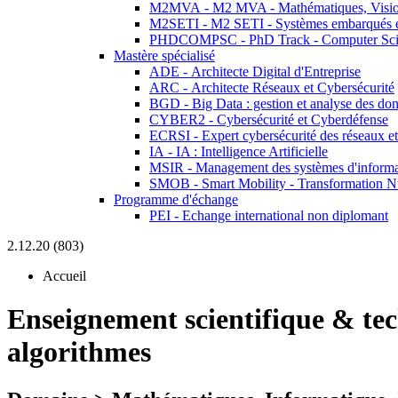
M2MVA - M2 MVA - Mathématiques, Vision
M2SETI - M2 SETI - Systèmes embarqués et 
PHDCOMPSC - PhD Track - Computer Sci
Mastère spécialisé
ADE - Architecte Digital d'Entreprise
ARC - Architecte Réseaux et Cybersécurité
BGD - Big Data : gestion et analyse des do
CYBER2 - Cybersécurité et Cyberdéfense
ECRSI - Expert cybersécurité des réseaux et
IA - IA : Intelligence Artificielle
MSIR - Management des systèmes d'informa
SMOB - Smart Mobility - Transformation N
Programme d'échange
PEI - Echange international non diplomant
2.12.20 (803)
Accueil
Enseignement scientifique & te
algorithmes