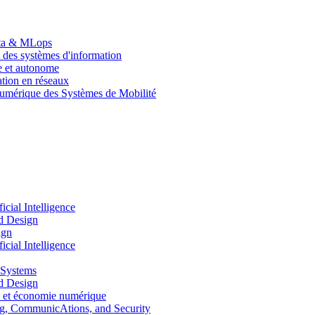
Data & MLops
 des systèmes d'information
le et autonome
tion en réseaux
umérique des Systèmes de Mobilité
ial Intelligence
d Design
ign
ial Intelligence
 Systems
d Design
 et économie numérique
, CommunicAtions, and Security