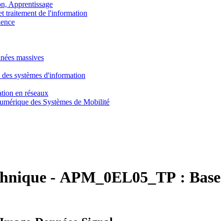
, Apprentissage
traitement de l'information
ence
nnées massives
 des systèmes d'information
tion en réseaux
umérique des Systèmes de Mobilité
chnique
-
APM_0EL05_TP :
Base