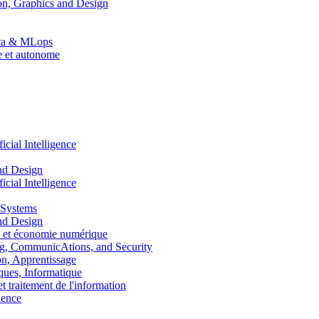
n, Graphics and Design
Data & MLops
le et autonome
ial Intelligence
nd Design
ial Intelligence
 Systems
nd Design
 et économie numérique
, CommunicAtions, and Security
, Apprentissage
ues, Informatique
traitement de l'information
ence