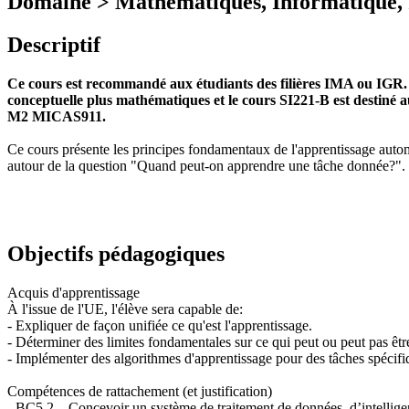
Domaine > Mathématiques, Informatique, 
Descriptif
Ce cours est recommandé aux étudiants des filières IMA ou IGR. 
conceptuelle plus mathématiques et le cours SI221-B est destiné a
M2 MICAS911.
Ce cours présente les principes fondamentaux de l'apprentissage automa
autour de la question "Quand peut-on apprendre une tâche donnée?".
Objectifs pédagogiques
Acquis d'apprentissage
À l'issue de l'UE, l'élève sera capable de:
- Expliquer de façon unifiée ce qu'est l'apprentissage.
- Déterminer des limites fondamentales sur ce qui peut ou peut pas êtr
- Implémenter des algorithmes d'apprentissage pour des tâches spécifi
Compétences de rattachement (et justification)
- BC5.2 – Concevoir un système de traitement de données, d’intelligenc