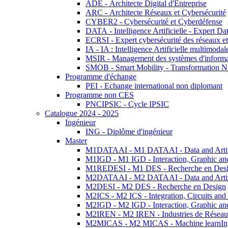
ADE - Architecte Digital d'Entreprise
ARC - Architecte Réseaux et Cybersécurité
CYBER2 - Cybersécurité et Cyberdéfense
DATA - Intelligence Artificielle - Expert 
ECRSI - Expert cybersécurité des réseaux et
IA - IA : Intelligence Artificielle multimoda
MSIR - Management des systèmes d'informa
SMOB - Smart Mobility - Transformation N
Programme d'échange
PEI - Echange international non diplomant
Programme non CES
PNCIPSIC - Cycle IPSIC
Catalogue 2024 - 2025
Ingénieur
ING - Diplôme d'ingénieur
Master
M1DATAAI - M1 DATAAI - Data and Artific
M1IGD - M1 IGD - Interaction, Graphic an
M1REDESI - M1 DES - Recherche en Des
M2DATAAI - M2 DATAAI - Data and Artific
M2DESI - M2 DES - Recherche en Design
M2ICS - M2 ICS - Integration, Circuits and
M2IGD - M2 IGD - Interaction, Graphic an
M2IREN - M2 IREN - Industries de Réseau
M2MICAS - M2 MICAS - Machine learnIng