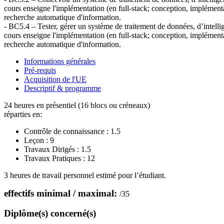
cours enseigne l'implémentation (en full-stack; conception, implémentat
recherche automatique d'information.
- BC5.4 – Tester, gérer un système de traitement de données, d’intellig
cours enseigne l'implémentation (en full-stack; conception, implémentat
recherche automatique d'information.
Informations générales
Pré-requis
Acquisition de l'UE
Descriptif & programme
24 heures en présentiel (16 blocs ou créneaux)
réparties en:
Contrôle de connaissance :
1.5
Leçon :
9
Travaux Dirigés :
1.5
Travaux Pratiques :
12
3 heures de travail personnel estimé pour l’étudiant.
effectifs minimal / maximal:
/
35
Diplôme(s) concerné(s)