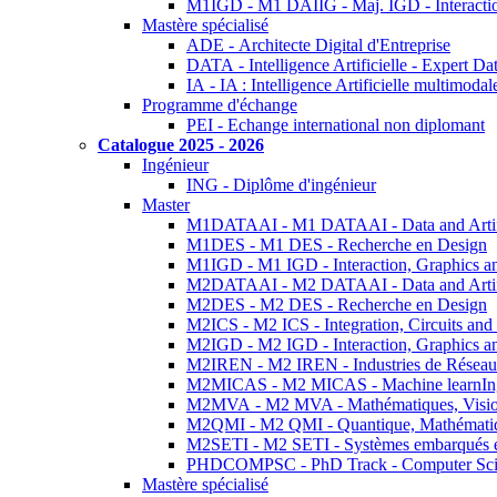
M1IGD - M1 DAIIG - Maj. IGD - Interactio
Mastère spécialisé
ADE - Architecte Digital d'Entreprise
DATA - Intelligence Artificielle - Expert 
IA - IA : Intelligence Artificielle multimoda
Programme d'échange
PEI - Echange international non diplomant
Catalogue 2025 - 2026
Ingénieur
ING - Diplôme d'ingénieur
Master
M1DATAAI - M1 DATAAI - Data and Artific
M1DES - M1 DES - Recherche en Design
M1IGD - M1 IGD - Interaction, Graphics a
M2DATAAI - M2 DATAAI - Data and Artific
M2DES - M2 DES - Recherche en Design
M2ICS - M2 ICS - Integration, Circuits and
M2IGD - M2 IGD - Interaction, Graphics a
M2IREN - M2 IREN - Industries de Réseau
M2MICAS - M2 MICAS - Machine learnIng
M2MVA - M2 MVA - Mathématiques, Vision
M2QMI - M2 QMI - Quantique, Mathématiq
M2SETI - M2 SETI - Systèmes embarqués et 
PHDCOMPSC - PhD Track - Computer Sci
Mastère spécialisé