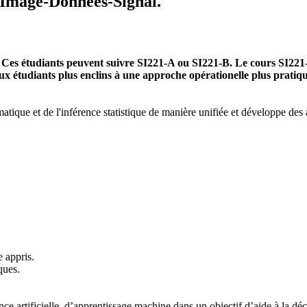
Image-Données-Signal.
Ces étudiants peuvent suivre SI221-A ou SI221-B. Le cours SI221-A
ux étudiants plus enclins à une approche opérationelle plus pratiqu
tique et de l'inférence statistique de manière unifiée et développe des 
e appris.
ques.
e artificielle, d’apprentissage machine dans un objectif d’aide à la déc