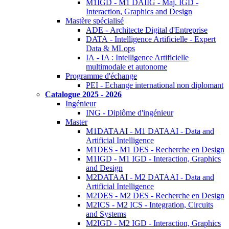
M1IGD - M1 DAIIG - Maj. IGD -
Interaction, Graphics and Design
Mastère spécialisé
ADE - Architecte Digital d'Entreprise
DATA - Intelligence Artificielle - Expert
Data & MLops
IA - IA : Intelligence Artificielle
multimodale et autonome
Programme d'échange
PEI - Echange international non diplomant
Catalogue 2025 - 2026
Ingénieur
ING - Diplôme d'ingénieur
Master
M1DATAAI - M1 DATAAI - Data and
Artificial Intelligence
M1DES - M1 DES - Recherche en Design
M1IGD - M1 IGD - Interaction, Graphics
and Design
M2DATAAI - M2 DATAAI - Data and
Artificial Intelligence
M2DES - M2 DES - Recherche en Design
M2ICS - M2 ICS - Integration, Circuits
and Systems
M2IGD - M2 IGD - Interaction, Graphics