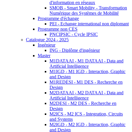
d'information en réseaux
SMOB - Smart Mobility - Transformation
Numérique des Systèmes de Mobilité
Programme d'échange
PEI - Echange international non diplomant
Programme non CES
PNCIPSIC - Cycle IPSIC
Catalogue 2024 - 2025
Ingénieur
ING - Diplôme d'ingénieur
Master
M1DATAAI - M1 DATAAI - Data and
Artificial Intelligence
M1IGD - M1 IGD - Interaction, Graphic
and Design
M1REDESI - M1 DES - Recherche en
Design
M2DATAAI - M2 DATAAI - Data and
Artificial Intelligence
M2DESI - M2 DES - Recherche en
Design
M2ICS - M2 ICS - Integration, Circuits
and Systems
M2IGD - M2 IGD - Interaction, Graphic
and Design