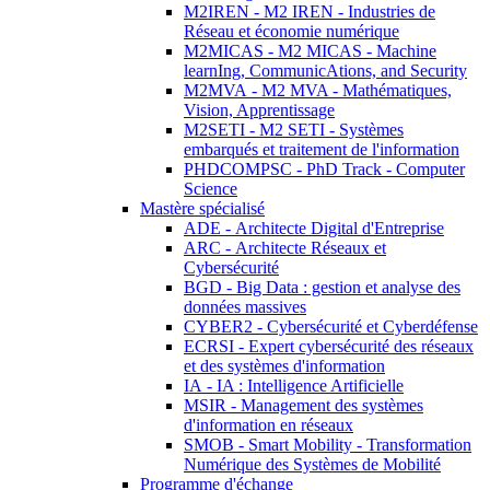
M2IREN - M2 IREN - Industries de
Réseau et économie numérique
M2MICAS - M2 MICAS - Machine
learnIng, CommunicAtions, and Security
M2MVA - M2 MVA - Mathématiques,
Vision, Apprentissage
M2SETI - M2 SETI - Systèmes
embarqués et traitement de l'information
PHDCOMPSC - PhD Track - Computer
Science
Mastère spécialisé
ADE - Architecte Digital d'Entreprise
ARC - Architecte Réseaux et
Cybersécurité
BGD - Big Data : gestion et analyse des
données massives
CYBER2 - Cybersécurité et Cyberdéfense
ECRSI - Expert cybersécurité des réseaux
et des systèmes d'information
IA - IA : Intelligence Artificielle
MSIR - Management des systèmes
d'information en réseaux
SMOB - Smart Mobility - Transformation
Numérique des Systèmes de Mobilité
Programme d'échange