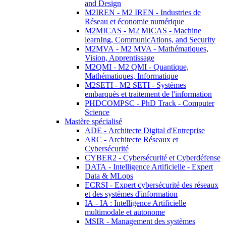
and Design
M2IREN - M2 IREN - Industries de
Réseau et économie numérique
M2MICAS - M2 MICAS - Machine
learnIng, CommunicAtions, and Security
M2MVA - M2 MVA - Mathématiques,
Vision, Apprentissage
M2QMI - M2 QMI - Quantique,
Mathématiques, Informatique
M2SETI - M2 SETI - Systèmes
embarqués et traitement de l'information
PHDCOMPSC - PhD Track - Computer
Science
Mastère spécialisé
ADE - Architecte Digital d'Entreprise
ARC - Architecte Réseaux et
Cybersécurité
CYBER2 - Cybersécurité et Cyberdéfense
DATA - Intelligence Artificielle - Expert
Data & MLops
ECRSI - Expert cybersécurité des réseaux
et des systèmes d'information
IA - IA : Intelligence Artificielle
multimodale et autonome
MSIR - Management des systèmes