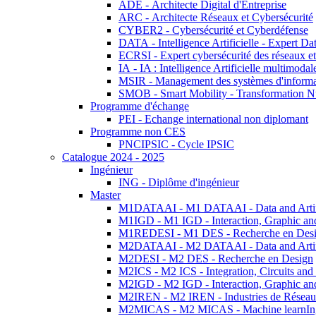
ADE - Architecte Digital d'Entreprise
ARC - Architecte Réseaux et Cybersécurité
CYBER2 - Cybersécurité et Cyberdéfense
DATA - Intelligence Artificielle - Expert 
ECRSI - Expert cybersécurité des réseaux et
IA - IA : Intelligence Artificielle multimoda
MSIR - Management des systèmes d'informa
SMOB - Smart Mobility - Transformation N
Programme d'échange
PEI - Echange international non diplomant
Programme non CES
PNCIPSIC - Cycle IPSIC
Catalogue 2024 - 2025
Ingénieur
ING - Diplôme d'ingénieur
Master
M1DATAAI - M1 DATAAI - Data and Artific
M1IGD - M1 IGD - Interaction, Graphic an
M1REDESI - M1 DES - Recherche en Des
M2DATAAI - M2 DATAAI - Data and Artific
M2DESI - M2 DES - Recherche en Design
M2ICS - M2 ICS - Integration, Circuits and
M2IGD - M2 IGD - Interaction, Graphic an
M2IREN - M2 IREN - Industries de Réseau
M2MICAS - M2 MICAS - Machine learnIng