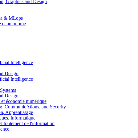
n, Graphics and Design
Data & MLops
le et autonome
ial Intelligence
nd Design
ial Intelligence
 Systems
nd Design
 et économie numérique
, CommunicAtions, and Security
, Apprentissage
ues, Informatique
traitement de l'information
ence