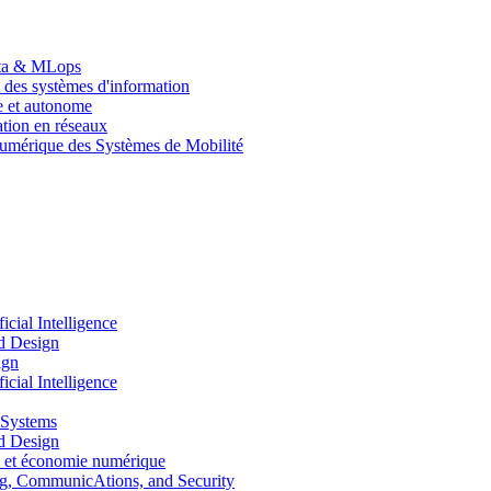
Data & MLops
 des systèmes d'information
le et autonome
tion en réseaux
umérique des Systèmes de Mobilité
ial Intelligence
d Design
ign
ial Intelligence
 Systems
d Design
 et économie numérique
, CommunicAtions, and Security