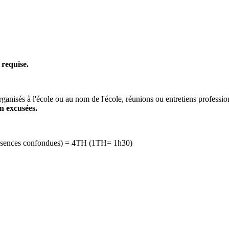
 requise.
rganisés à l'école ou au nom de l'école, réunions ou entretiens professi
n excusées.
 absences confondues) = 4TH (1TH= 1h30)