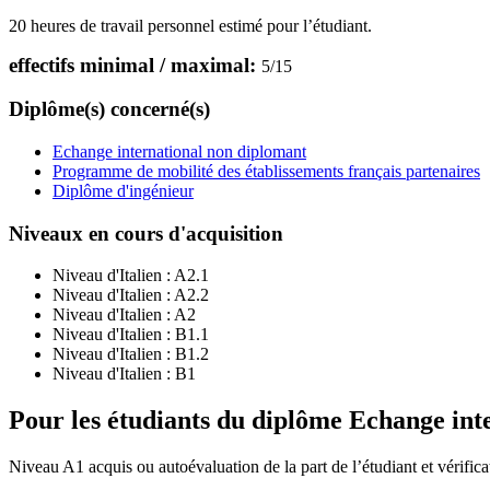
20 heures de travail personnel estimé pour l’étudiant.
effectifs minimal / maximal:
5
/
15
Diplôme(s) concerné(s)
Echange international non diplomant
Programme de mobilité des établissements français partenaires
Diplôme d'ingénieur
Niveaux en cours d'acquisition
Niveau d'Italien :
A2.1
Niveau d'Italien :
A2.2
Niveau d'Italien :
A2
Niveau d'Italien :
B1.1
Niveau d'Italien :
B1.2
Niveau d'Italien :
B1
Pour les étudiants du diplôme
Echange int
Niveau A1 acquis ou autoévaluation de la part de l’étudiant et vérifica