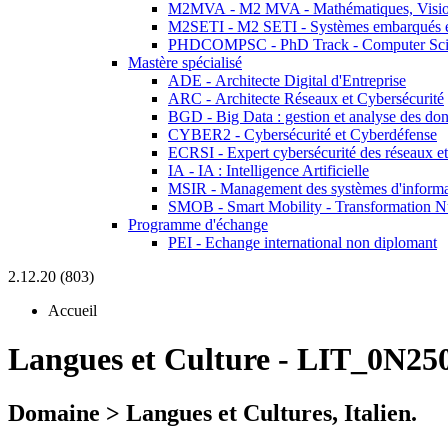
M2MVA - M2 MVA - Mathématiques, Vision
M2SETI - M2 SETI - Systèmes embarqués et 
PHDCOMPSC - PhD Track - Computer Sci
Mastère spécialisé
ADE - Architecte Digital d'Entreprise
ARC - Architecte Réseaux et Cybersécurité
BGD - Big Data : gestion et analyse des do
CYBER2 - Cybersécurité et Cyberdéfense
ECRSI - Expert cybersécurité des réseaux et
IA - IA : Intelligence Artificielle
MSIR - Management des systèmes d'informa
SMOB - Smart Mobility - Transformation N
Programme d'échange
PEI - Echange international non diplomant
2.12.20 (803)
Accueil
Langues et Culture
-
LIT_0N25
Domaine > Langues et Cultures, Italien.