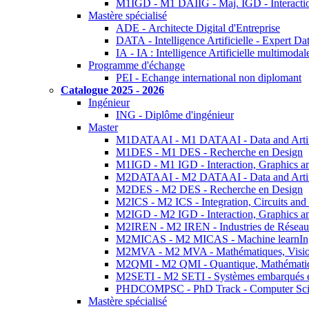
M1IGD - M1 DAIIG - Maj. IGD - Interactio
Mastère spécialisé
ADE - Architecte Digital d'Entreprise
DATA - Intelligence Artificielle - Expert 
IA - IA : Intelligence Artificielle multimoda
Programme d'échange
PEI - Echange international non diplomant
Catalogue 2025 - 2026
Ingénieur
ING - Diplôme d'ingénieur
Master
M1DATAAI - M1 DATAAI - Data and Artific
M1DES - M1 DES - Recherche en Design
M1IGD - M1 IGD - Interaction, Graphics a
M2DATAAI - M2 DATAAI - Data and Artific
M2DES - M2 DES - Recherche en Design
M2ICS - M2 ICS - Integration, Circuits and
M2IGD - M2 IGD - Interaction, Graphics a
M2IREN - M2 IREN - Industries de Réseau
M2MICAS - M2 MICAS - Machine learnIng
M2MVA - M2 MVA - Mathématiques, Vision
M2QMI - M2 QMI - Quantique, Mathématiq
M2SETI - M2 SETI - Systèmes embarqués et 
PHDCOMPSC - PhD Track - Computer Sci
Mastère spécialisé