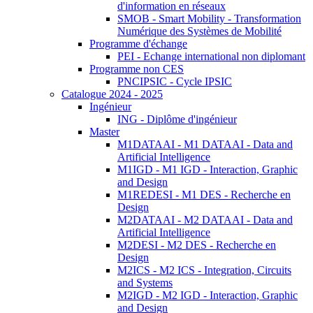
d'information en réseaux
SMOB - Smart Mobility - Transformation
Numérique des Systèmes de Mobilité
Programme d'échange
PEI - Echange international non diplomant
Programme non CES
PNCIPSIC - Cycle IPSIC
Catalogue 2024 - 2025
Ingénieur
ING - Diplôme d'ingénieur
Master
M1DATAAI - M1 DATAAI - Data and
Artificial Intelligence
M1IGD - M1 IGD - Interaction, Graphic
and Design
M1REDESI - M1 DES - Recherche en
Design
M2DATAAI - M2 DATAAI - Data and
Artificial Intelligence
M2DESI - M2 DES - Recherche en
Design
M2ICS - M2 ICS - Integration, Circuits
and Systems
M2IGD - M2 IGD - Interaction, Graphic
and Design