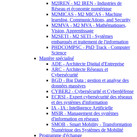
M2IREN - M2 IREN - Industries de
Réseau et économie numérique
M2MICAS - M2 MICAS - Machine
learnIng, CommunicAtions, and Security
M2MVA - M2 MVA - Mathématiques,
Vision, Apprentissage
M2SETI - M2 SETI - Systèmes
embarqués et traitement de l'information
PHDCOMPSC - PhD Track - Computer
Science
Mastère spécialisé
ADE - Architecte Digital d'Entreprise
ARC - Architecte Réseaux et
Cybersécurité
BGD - Big Data : gestion et analyse des
données massives
CYBER2 - Cybersécurité et Cyberdéfense
ECRSI - Expert cybersécurité des réseaux
et des systèmes d'information
IA - IA : Intelligence Artificielle
MSIR - Management des systèmes
d'information en réseaux
SMOB - Smart Mobility - Transformation
Numérique des Systèmes de Mobilité
Programme d'échange