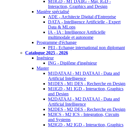
M1IGD - M1 DAIIG - Maj. IGD -
Interaction, Graphics and Design
Mastère spécialisé
ADE - Architecte Digital d'Entreprise
DATA - Intelligence Artificielle - Expert
Data & MLops
IA - IA : Intelligence Artificielle
multimodale et autonome
Programme d'échange
PEI - Echange international non diplomant
Catalogue 2025 - 2026
Ingénieur
ING - Diplôme d'ingénieur
Master
M1DATAAI - M1 DATAAI - Data and
Artificial Intelligence
M1DES - M1 DES - Recherche en Design
M1IGD - M1 IGD - Interaction, Graphics
and Design
M2DATAAI - M2 DATAAI - Data and
Artificial Intelligence
M2DES - M2 DES - Recherche en Design
M2ICS - M2 ICS - Integration, Circuits
and Systems
M2IGD - M2 IGD - Interaction, Graphics