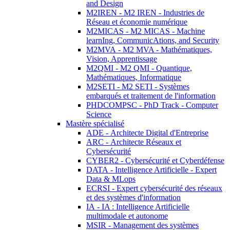
and Design
M2IREN - M2 IREN - Industries de
Réseau et économie numérique
M2MICAS - M2 MICAS - Machine
learnIng, CommunicAtions, and Security
M2MVA - M2 MVA - Mathématiques,
Vision, Apprentissage
M2QMI - M2 QMI - Quantique,
Mathématiques, Informatique
M2SETI - M2 SETI - Systèmes
embarqués et traitement de l'information
PHDCOMPSC - PhD Track - Computer
Science
Mastère spécialisé
ADE - Architecte Digital d'Entreprise
ARC - Architecte Réseaux et
Cybersécurité
CYBER2 - Cybersécurité et Cyberdéfense
DATA - Intelligence Artificielle - Expert
Data & MLops
ECRSI - Expert cybersécurité des réseaux
et des systèmes d'information
IA - IA : Intelligence Artificielle
multimodale et autonome
MSIR - Management des systèmes