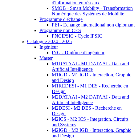
d'information en réseaux
SMOB - Smart Mobility - Transformation
Numérique des Systèmes de Mobilité
Programme d'échange
PEI - Echange international non diplomant
Programme non CES
PNCIPSIC - Cycle IPSIC
Catalogue 2024 - 2025
Ingénieur
ING - Diplôme d'ingénieur
Master
M1DATAAI - M1 DATAAI - Data and
Artificial Intelligence
M1IGD - M1 IGD - Interaction, Graphic
and Design
M1REDESI - M1 DES - Recherche en
Design
M2DATAAI - M2 DATAAI - Data and
Artificial Intelligence
M2DESI - M2 DES - Recherche en
Design
M2ICS - M2 ICS - Integration, Circuits
and Systems
M2IGD - M2 IGD - Interaction, Graphic
and Design