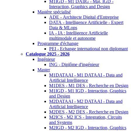
M1IGD - M1 DAIIG - Maj. IGD -
Interaction, Graphics and Design
Mastère spécialisé
ADE - Architecte Digital d'Entreprise
DATA - Intelligence Artificielle - Expert
Data & MLops
IA - IA : Intelligence Artificielle
multimodale et autonome
Programme d'échange
PEI - Echange international non diplomant
Catalogue 2025 - 2026
Ingénieur
ING - Diplôme d'ingénieur
Master
M1DATAAI - M1 DATAAI - Data and
Artificial Intelligence
M1DES - M1 DES - Recherche en Design
M1IGD - M1 IGD - Interaction, Graphics
and Design
M2DATAAI - M2 DATAAI - Data and
Artificial Intelligence
M2DES - M2 DES - Recherche en Design
M2ICS - M2 ICS - Integration, Circuits
and Systems
M2IGD - M2 IGD - Interaction, Graphics