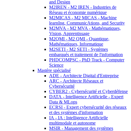
and Design
M2IREN - M2 IREN - Industries de
Réseau et économie numérique
M2MICAS - M2 MICAS - Machine
learnIng, CommunicAtions, and Security
M2MVA - M2 MVA - Mathématiques,
Vision, Apprentissage
M2QMI - M2 QMI - Quantique,
Mathématiques, Informatique
M2SETI - M2 SETI - Systèmes
embarqués et traitement de l'information
PHDCOMPSC - PhD Track - Computer
Science
Mastère spécialisé
ADE - Architecte Digital d'Entreprise
ARC - Architecte Réseaux et
Cybersécurité
CYBER2 - Cybersécurité et Cyberdéfense
DATA - Intelligence Artificielle - Expert
Data & MLops
ECRSI - Expert cybersécurité des réseaux
et des systèmes d'information
IA - IA : Intelligence Artificielle
multimodale et autonome
MSIR - Management des systèmes