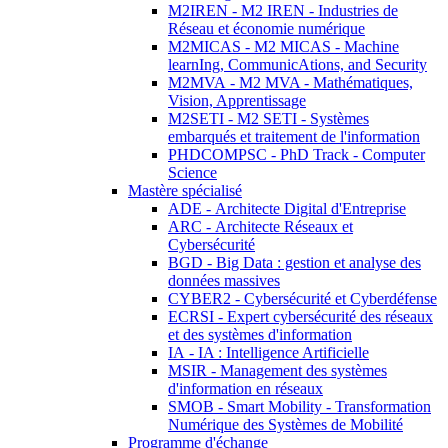
M2IREN - M2 IREN - Industries de
Réseau et économie numérique
M2MICAS - M2 MICAS - Machine
learnIng, CommunicAtions, and Security
M2MVA - M2 MVA - Mathématiques,
Vision, Apprentissage
M2SETI - M2 SETI - Systèmes
embarqués et traitement de l'information
PHDCOMPSC - PhD Track - Computer
Science
Mastère spécialisé
ADE - Architecte Digital d'Entreprise
ARC - Architecte Réseaux et
Cybersécurité
BGD - Big Data : gestion et analyse des
données massives
CYBER2 - Cybersécurité et Cyberdéfense
ECRSI - Expert cybersécurité des réseaux
et des systèmes d'information
IA - IA : Intelligence Artificielle
MSIR - Management des systèmes
d'information en réseaux
SMOB - Smart Mobility - Transformation
Numérique des Systèmes de Mobilité
Programme d'échange