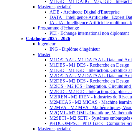
M1IGD - M1 DAIIG - Maj. IGD - Interactio
Mastère spécialisé
ADE - Architecte Digital d'Entreprise
DATA - Intelligence Artificielle - Expert 
IA - IA : Intelligence Artificielle multimoda
Programme d'échange
PEI - Echange international non diplomant
Catalogue 2025 - 2026
Ingénieur
ING - Diplôme d'ingénieur
Master
M1DATAAI - M1 DATAAI - Data and Artific
M1DES - M1 DES - Recherche en Design
M1IGD - M1 IGD - Interaction, Graphics a
M2DATAAI - M2 DATAAI - Data and Artific
M2DES - M2 DES - Recherche en Design
M2ICS - M2 ICS - Integration, Circuits and
M2IGD - M2 IGD - Interaction, Graphics a
M2IREN - M2 IREN - Industries de Réseau
M2MICAS - M2 MICAS - Machine learnIng
M2MVA - M2 MVA - Mathématiques, Vision
M2QMI - M2 QMI - Quantique, Mathématiq
M2SETI - M2 SETI - Systèmes embarqués et 
PHDCOMPSC - PhD Track - Computer Sci
Mastère spécialisé