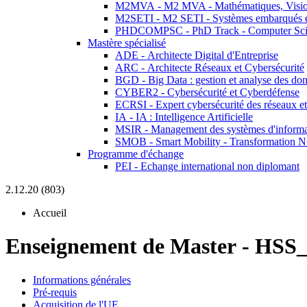
M2MVA - M2 MVA - Mathématiques, Vision
M2SETI - M2 SETI - Systèmes embarqués et 
PHDCOMPSC - PhD Track - Computer Sci
Mastère spécialisé
ADE - Architecte Digital d'Entreprise
ARC - Architecte Réseaux et Cybersécurité
BGD - Big Data : gestion et analyse des do
CYBER2 - Cybersécurité et Cyberdéfense
ECRSI - Expert cybersécurité des réseaux et
IA - IA : Intelligence Artificielle
MSIR - Management des systèmes d'informa
SMOB - Smart Mobility - Transformation N
Programme d'échange
PEI - Echange international non diplomant
2.12.20 (803)
Accueil
Enseignement de Master
-
HSS_
Informations générales
Pré-requis
Acquisition de l'UE