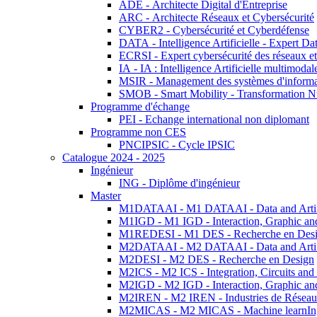
ADE - Architecte Digital d'Entreprise
ARC - Architecte Réseaux et Cybersécurité
CYBER2 - Cybersécurité et Cyberdéfense
DATA - Intelligence Artificielle - Expert 
ECRSI - Expert cybersécurité des réseaux et
IA - IA : Intelligence Artificielle multimoda
MSIR - Management des systèmes d'informa
SMOB - Smart Mobility - Transformation N
Programme d'échange
PEI - Echange international non diplomant
Programme non CES
PNCIPSIC - Cycle IPSIC
Catalogue 2024 - 2025
Ingénieur
ING - Diplôme d'ingénieur
Master
M1DATAAI - M1 DATAAI - Data and Artific
M1IGD - M1 IGD - Interaction, Graphic an
M1REDESI - M1 DES - Recherche en Des
M2DATAAI - M2 DATAAI - Data and Artific
M2DESI - M2 DES - Recherche en Design
M2ICS - M2 ICS - Integration, Circuits and
M2IGD - M2 IGD - Interaction, Graphic an
M2IREN - M2 IREN - Industries de Réseau
M2MICAS - M2 MICAS - Machine learnIng