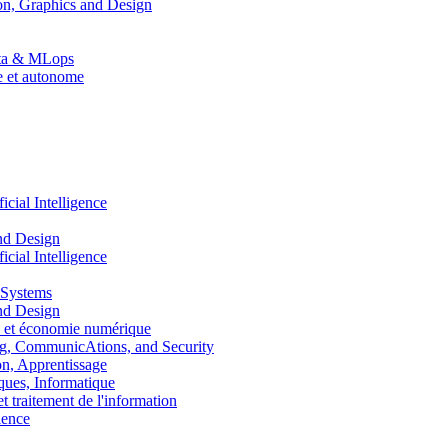
n, Graphics and Design
Data & MLops
le et autonome
ial Intelligence
nd Design
ial Intelligence
 Systems
nd Design
 et économie numérique
, CommunicAtions, and Security
, Apprentissage
ues, Informatique
traitement de l'information
ence