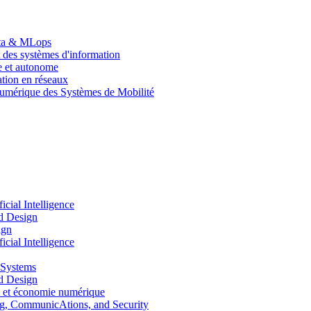
Data & MLops
 des systèmes d'information
le et autonome
tion en réseaux
umérique des Systèmes de Mobilité
ial Intelligence
d Design
ign
ial Intelligence
 Systems
d Design
 et économie numérique
, CommunicAtions, and Security