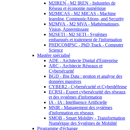
M2IREN - M2 IREN - Industries de
Réseau et économie numérique
M2MICAS - M2 MICAS - Machine
learnIng, CommunicAtions, and Security
M2MVA - M2 MVA - Mathématiques,
Vision, Apprentissage
M2SETI - M2 SETI - Systèmes
embarqués et traitement de l'information
PHDCOMPSC - PhD Track - Computer
Science
Mastère spécialisé
ADE - Architecte Digital d'Entreprise
ARC - Architecte Réseaux et
Cybersécurité
BGD - Big Data : gestion et analyse des
données massives
CYBER2 - Cybersécurité et Cyberdéfense
ECRSI - Expert cybersécurité des réseaux
et des systèmes d'information
IA - IA : Intelligence Artificielle
MSIR - Management des systèmes
d'information en réseaux
SMOB - Smart Mobility - Transformation
Numérique des Systèmes de Mobilité
Programme d'échange