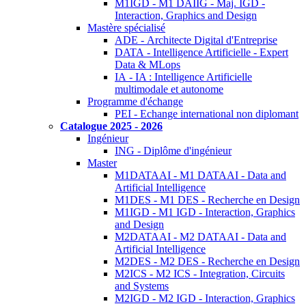
M1IGD - M1 DAIIG - Maj. IGD -
Interaction, Graphics and Design
Mastère spécialisé
ADE - Architecte Digital d'Entreprise
DATA - Intelligence Artificielle - Expert
Data & MLops
IA - IA : Intelligence Artificielle
multimodale et autonome
Programme d'échange
PEI - Echange international non diplomant
Catalogue 2025 - 2026
Ingénieur
ING - Diplôme d'ingénieur
Master
M1DATAAI - M1 DATAAI - Data and
Artificial Intelligence
M1DES - M1 DES - Recherche en Design
M1IGD - M1 IGD - Interaction, Graphics
and Design
M2DATAAI - M2 DATAAI - Data and
Artificial Intelligence
M2DES - M2 DES - Recherche en Design
M2ICS - M2 ICS - Integration, Circuits
and Systems
M2IGD - M2 IGD - Interaction, Graphics