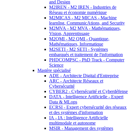
and Design
M2IREN - M2 IREN - Industries de
Réseau et économie numérique
M2MICAS - M2 MICAS - Machine
learnIng, CommunicAtions, and Security
M2MVA - M2 MVA - Mathématiques,
Vision, Apprentissage
M2QMI - M2 QMI - Quantique,
Mathématiques, Informatique
M2SETI - M2 SETI - Systèmes
embarqués et traitement de l'information
PHDCOMPSC - PhD Track - Computer
Science
Mastère spécialisé
ADE - Architecte Digital d'Entreprise
ARC - Architecte Réseaux et
Cybersécurité
CYBER2 - Cybersécurité et Cyberdéfense
DATA - Intelligence Artificielle - Expert
Data & MLops
ECRSI - Expert cybersécurité des réseaux
et des systèmes d'information
IA - IA : Intelligence Artificielle
multimodale et autonome
MSIR - Management des systèmes