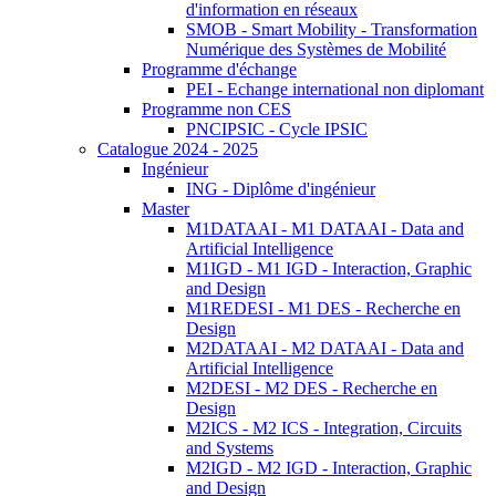
d'information en réseaux
SMOB - Smart Mobility - Transformation
Numérique des Systèmes de Mobilité
Programme d'échange
PEI - Echange international non diplomant
Programme non CES
PNCIPSIC - Cycle IPSIC
Catalogue 2024 - 2025
Ingénieur
ING - Diplôme d'ingénieur
Master
M1DATAAI - M1 DATAAI - Data and
Artificial Intelligence
M1IGD - M1 IGD - Interaction, Graphic
and Design
M1REDESI - M1 DES - Recherche en
Design
M2DATAAI - M2 DATAAI - Data and
Artificial Intelligence
M2DESI - M2 DES - Recherche en
Design
M2ICS - M2 ICS - Integration, Circuits
and Systems
M2IGD - M2 IGD - Interaction, Graphic
and Design