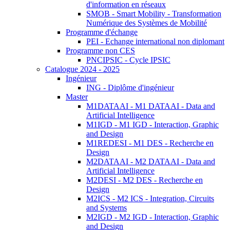
d'information en réseaux
SMOB - Smart Mobility - Transformation
Numérique des Systèmes de Mobilité
Programme d'échange
PEI - Echange international non diplomant
Programme non CES
PNCIPSIC - Cycle IPSIC
Catalogue 2024 - 2025
Ingénieur
ING - Diplôme d'ingénieur
Master
M1DATAAI - M1 DATAAI - Data and
Artificial Intelligence
M1IGD - M1 IGD - Interaction, Graphic
and Design
M1REDESI - M1 DES - Recherche en
Design
M2DATAAI - M2 DATAAI - Data and
Artificial Intelligence
M2DESI - M2 DES - Recherche en
Design
M2ICS - M2 ICS - Integration, Circuits
and Systems
M2IGD - M2 IGD - Interaction, Graphic
and Design