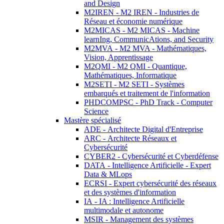
and Design
M2IREN - M2 IREN - Industries de
Réseau et économie numérique
M2MICAS - M2 MICAS - Machine
learnIng, CommunicAtions, and Security
M2MVA - M2 MVA - Mathématiques,
Vision, Apprentissage
M2QMI - M2 QMI - Quantique,
Mathématiques, Informatique
M2SETI - M2 SETI - Systèmes
embarqués et traitement de l'information
PHDCOMPSC - PhD Track - Computer
Science
Mastère spécialisé
ADE - Architecte Digital d'Entreprise
ARC - Architecte Réseaux et
Cybersécurité
CYBER2 - Cybersécurité et Cyberdéfense
DATA - Intelligence Artificielle - Expert
Data & MLops
ECRSI - Expert cybersécurité des réseaux
et des systèmes d'information
IA - IA : Intelligence Artificielle
multimodale et autonome
MSIR - Management des systèmes