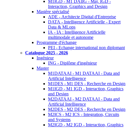
M1IGD - M1 DAIIG - Maj. IGD -
Interaction, Graphics and Design
Mastère spécialisé
ADE - Architecte Digital d'Entreprise
DATA - Intelligence Artificielle - Expert
Data & MLops
IA - IA : Intelligence Artificielle
multimodale et autonome
Programme d'échange
PEI - Echange international non diplomant
Catalogue 2025 - 2026
Ingénieur
ING - Diplôme d'ingénieur
Master
M1DATAAI - M1 DATAAI - Data and
Artificial Intelligence
M1DES - M1 DES - Recherche en Design
M1IGD - M1 IGD - Interaction, Graphics
and Design
M2DATAAI - M2 DATAAI - Data and
Artificial Intelligence
M2DES - M2 DES - Recherche en Design
M2ICS - M2 ICS - Integration, Circuits
and Systems
M2IGD - M2 IGD - Interaction, Graphics