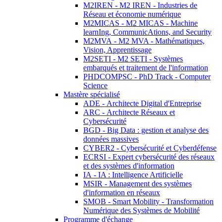
M2IREN - M2 IREN - Industries de
Réseau et économie numérique
M2MICAS - M2 MICAS - Machine
learnIng, CommunicAtions, and Security
M2MVA - M2 MVA - Mathématiques,
Vision, Apprentissage
M2SETI - M2 SETI - Systèmes
embarqués et traitement de l'information
PHDCOMPSC - PhD Track - Computer
Science
Mastère spécialisé
ADE - Architecte Digital d'Entreprise
ARC - Architecte Réseaux et
Cybersécurité
BGD - Big Data : gestion et analyse des
données massives
CYBER2 - Cybersécurité et Cyberdéfense
ECRSI - Expert cybersécurité des réseaux
et des systèmes d'information
IA - IA : Intelligence Artificielle
MSIR - Management des systèmes
d'information en réseaux
SMOB - Smart Mobility - Transformation
Numérique des Systèmes de Mobilité
Programme d'échange