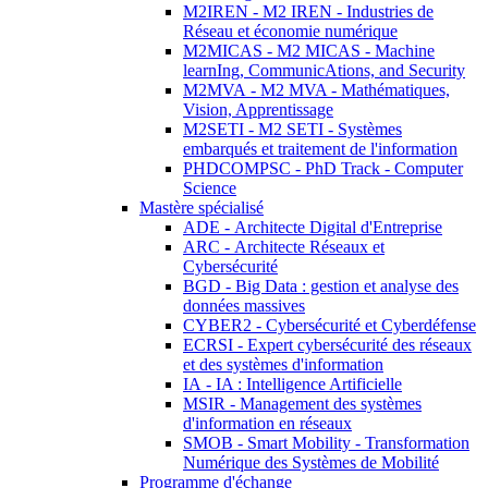
M2IREN - M2 IREN - Industries de
Réseau et économie numérique
M2MICAS - M2 MICAS - Machine
learnIng, CommunicAtions, and Security
M2MVA - M2 MVA - Mathématiques,
Vision, Apprentissage
M2SETI - M2 SETI - Systèmes
embarqués et traitement de l'information
PHDCOMPSC - PhD Track - Computer
Science
Mastère spécialisé
ADE - Architecte Digital d'Entreprise
ARC - Architecte Réseaux et
Cybersécurité
BGD - Big Data : gestion et analyse des
données massives
CYBER2 - Cybersécurité et Cyberdéfense
ECRSI - Expert cybersécurité des réseaux
et des systèmes d'information
IA - IA : Intelligence Artificielle
MSIR - Management des systèmes
d'information en réseaux
SMOB - Smart Mobility - Transformation
Numérique des Systèmes de Mobilité
Programme d'échange