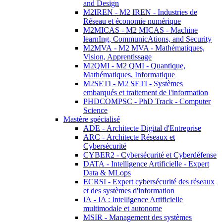
and Design
M2IREN - M2 IREN - Industries de
Réseau et économie numérique
M2MICAS - M2 MICAS - Machine
learnIng, CommunicAtions, and Security
M2MVA - M2 MVA - Mathématiques,
Vision, Apprentissage
M2QMI - M2 QMI - Quantique,
Mathématiques, Informatique
M2SETI - M2 SETI - Systèmes
embarqués et traitement de l'information
PHDCOMPSC - PhD Track - Computer
Science
Mastère spécialisé
ADE - Architecte Digital d'Entreprise
ARC - Architecte Réseaux et
Cybersécurité
CYBER2 - Cybersécurité et Cyberdéfense
DATA - Intelligence Artificielle - Expert
Data & MLops
ECRSI - Expert cybersécurité des réseaux
et des systèmes d'information
IA - IA : Intelligence Artificielle
multimodale et autonome
MSIR - Management des systèmes