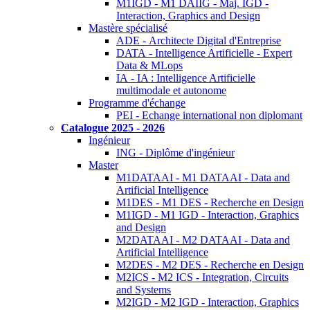
M1IGD - M1 DAIIG - Maj. IGD -
Interaction, Graphics and Design
Mastère spécialisé
ADE - Architecte Digital d'Entreprise
DATA - Intelligence Artificielle - Expert
Data & MLops
IA - IA : Intelligence Artificielle
multimodale et autonome
Programme d'échange
PEI - Echange international non diplomant
Catalogue 2025 - 2026
Ingénieur
ING - Diplôme d'ingénieur
Master
M1DATAAI - M1 DATAAI - Data and
Artificial Intelligence
M1DES - M1 DES - Recherche en Design
M1IGD - M1 IGD - Interaction, Graphics
and Design
M2DATAAI - M2 DATAAI - Data and
Artificial Intelligence
M2DES - M2 DES - Recherche en Design
M2ICS - M2 ICS - Integration, Circuits
and Systems
M2IGD - M2 IGD - Interaction, Graphics