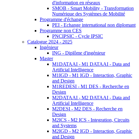
d'information en réseaux
SMOB - Smart Mobility - Transformation
Numérique des Systèmes de Mobilité
Programme d'échange
PEI - Echange international non diplomant
Programme non CES
PNCIPSIC - Cycle IPSIC
Catalogue 2024 - 2025
Ingénieur
ING - Diplôme d'ingénieur
Master
M1DATAAI - M1 DATAAI - Data and
Artificial Intelligence
M1IGD - M1 IGD - Interaction, Graphic
and Design
M1REDESI - M1 DES - Recherche en
Design
M2DATAAI - M2 DATAAI - Data and
Artificial Intelligence
M2DESI - M2 DES - Recherche en
Design
M2ICS - M2 ICS - Integration, Circuits
and Systems
M2IGD - M2 IGD - Interaction, Graphic
and Design