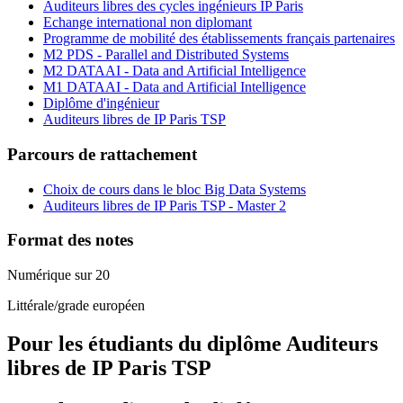
Auditeurs libres des cycles ingénieurs IP Paris
Echange international non diplomant
Programme de mobilité des établissements français partenaires
M2 PDS - Parallel and Distributed Systems
M2 DATAAI - Data and Artificial Intelligence
M1 DATAAI - Data and Artificial Intelligence
Diplôme d'ingénieur
Auditeurs libres de IP Paris TSP
Parcours de rattachement
Choix de cours dans le bloc Big Data Systems
Auditeurs libres de IP Paris TSP - Master 2
Format des notes
Numérique sur 20
Littérale/grade européen
Pour les étudiants du diplôme
Auditeurs
libres de IP Paris TSP