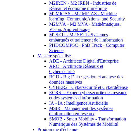
M2IREN - M2 IREN - Industries de
Réseau et économie numérique
M2MICAS - M2 MICAS - Machine
learnIng, CommunicAtions, and Security
M2MVA - M2 MVA - Mathématiques,
Vision, Apprentissage
M2SETI - M2 SETI - Systèmes
embarqués et traitement de l'information
PHDCOMPSC - PhD Track - Computer
Science
Mastère spécialisé
ADE - Architecte Digital d'Entreprise
ARC - Architecte Réseaux et
Cybersécurité
BGD - Big Data : gestion et analyse des
données massives
CYBER2 - Cybersécurité et Cyberdéfense
ECRSI - Expert cybersécurité des réseaux
et des systèmes d'information
IA - IA : Intelligence Artificielle
MSIR - Management des systèmes
d'information en réseaux
SMOB - Smart Mobility - Transformation
Numérique des Systèmes de Mobilité
Programme d'échange