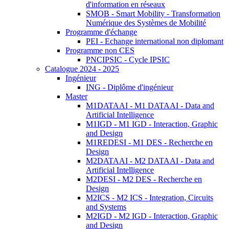
d'information en réseaux
SMOB - Smart Mobility - Transformation
Numérique des Systèmes de Mobilité
Programme d'échange
PEI - Echange international non diplomant
Programme non CES
PNCIPSIC - Cycle IPSIC
Catalogue 2024 - 2025
Ingénieur
ING - Diplôme d'ingénieur
Master
M1DATAAI - M1 DATAAI - Data and
Artificial Intelligence
M1IGD - M1 IGD - Interaction, Graphic
and Design
M1REDESI - M1 DES - Recherche en
Design
M2DATAAI - M2 DATAAI - Data and
Artificial Intelligence
M2DESI - M2 DES - Recherche en
Design
M2ICS - M2 ICS - Integration, Circuits
and Systems
M2IGD - M2 IGD - Interaction, Graphic
and Design