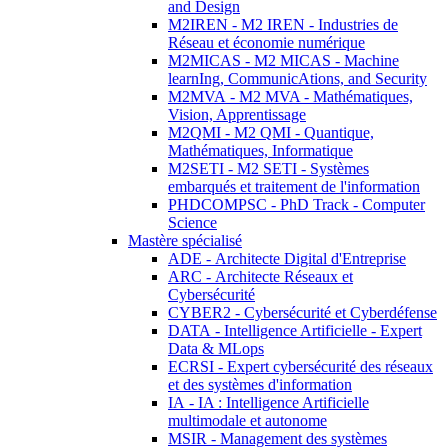
and Design
M2IREN - M2 IREN - Industries de
Réseau et économie numérique
M2MICAS - M2 MICAS - Machine
learnIng, CommunicAtions, and Security
M2MVA - M2 MVA - Mathématiques,
Vision, Apprentissage
M2QMI - M2 QMI - Quantique,
Mathématiques, Informatique
M2SETI - M2 SETI - Systèmes
embarqués et traitement de l'information
PHDCOMPSC - PhD Track - Computer
Science
Mastère spécialisé
ADE - Architecte Digital d'Entreprise
ARC - Architecte Réseaux et
Cybersécurité
CYBER2 - Cybersécurité et Cyberdéfense
DATA - Intelligence Artificielle - Expert
Data & MLops
ECRSI - Expert cybersécurité des réseaux
et des systèmes d'information
IA - IA : Intelligence Artificielle
multimodale et autonome
MSIR - Management des systèmes