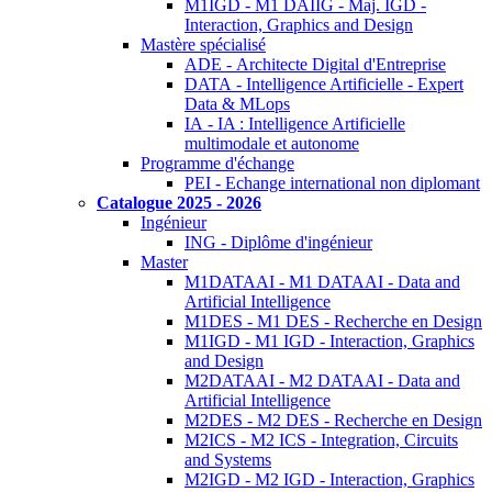
M1IGD - M1 DAIIG - Maj. IGD -
Interaction, Graphics and Design
Mastère spécialisé
ADE - Architecte Digital d'Entreprise
DATA - Intelligence Artificielle - Expert
Data & MLops
IA - IA : Intelligence Artificielle
multimodale et autonome
Programme d'échange
PEI - Echange international non diplomant
Catalogue 2025 - 2026
Ingénieur
ING - Diplôme d'ingénieur
Master
M1DATAAI - M1 DATAAI - Data and
Artificial Intelligence
M1DES - M1 DES - Recherche en Design
M1IGD - M1 IGD - Interaction, Graphics
and Design
M2DATAAI - M2 DATAAI - Data and
Artificial Intelligence
M2DES - M2 DES - Recherche en Design
M2ICS - M2 ICS - Integration, Circuits
and Systems
M2IGD - M2 IGD - Interaction, Graphics