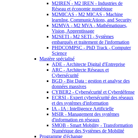
M2IREN - M2 IREN - Industries de
Réseau et économie numérique
M2MICAS - M2 MICAS - Machine
learnIng, CommunicAtions, and Security
M2MVA - M2 MVA - Mathématiques,
Vision, Apprentissage
M2SETI - M2 SETI - Systèmes
embarqués et traitement de l'information
PHDCOMPSC - PhD Track - Computer
Science
Mastère spécialisé
ADE - Architecte Digital d'Entreprise
ARC - Architecte Réseaux et
Cybersécurité
BGD - Big Data : gestion et analyse des
données massives
CYBER2 - Cybersécurité et Cyberdéfense
ECRSI - Expert cybersécurité des réseaux
et des systèmes d'information
IA - IA : Intelligence Artificielle
MSIR - Management des systèmes
d'information en réseaux
SMOB - Smart Mobility - Transformation
Numérique des Systèmes de Mobilité
Programme d'échange