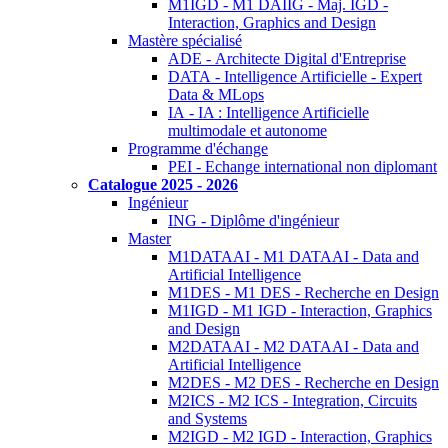
M1IGD - M1 DAIIG - Maj. IGD -
Interaction, Graphics and Design
Mastère spécialisé
ADE - Architecte Digital d'Entreprise
DATA - Intelligence Artificielle - Expert
Data & MLops
IA - IA : Intelligence Artificielle
multimodale et autonome
Programme d'échange
PEI - Echange international non diplomant
Catalogue 2025 - 2026
Ingénieur
ING - Diplôme d'ingénieur
Master
M1DATAAI - M1 DATAAI - Data and
Artificial Intelligence
M1DES - M1 DES - Recherche en Design
M1IGD - M1 IGD - Interaction, Graphics
and Design
M2DATAAI - M2 DATAAI - Data and
Artificial Intelligence
M2DES - M2 DES - Recherche en Design
M2ICS - M2 ICS - Integration, Circuits
and Systems
M2IGD - M2 IGD - Interaction, Graphics