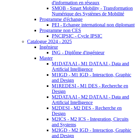
d'information en réseaux
SMOB - Smart Mobility - Transformation
Numérique des Systèmes de Mobilité
Programme d'échange
PEI - Echange international non diplomant
Programme non CES
PNCIPSIC - Cycle IPSIC
Catalogue 2024 - 2025
Ingénieur
ING - Diplôme d'ingénieur
Master
M1DATAAI - M1 DATAAI - Data and
Artificial Intelligence
M1IGD - M1 IGD - Interaction, Graphic
and Design
M1REDESI - M1 DES - Recherche en
Design
M2DATAAI - M2 DATAAI - Data and
Artificial Intelligence
M2DESI - M2 DES - Recherche en
Design
M2ICS - M2 ICS - Integration, Circuits
and Systems
M2IGD - M2 IGD - Interaction, Graphic
and Design