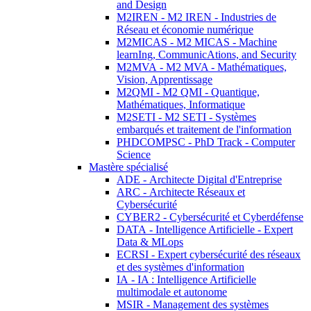
and Design
M2IREN - M2 IREN - Industries de
Réseau et économie numérique
M2MICAS - M2 MICAS - Machine
learnIng, CommunicAtions, and Security
M2MVA - M2 MVA - Mathématiques,
Vision, Apprentissage
M2QMI - M2 QMI - Quantique,
Mathématiques, Informatique
M2SETI - M2 SETI - Systèmes
embarqués et traitement de l'information
PHDCOMPSC - PhD Track - Computer
Science
Mastère spécialisé
ADE - Architecte Digital d'Entreprise
ARC - Architecte Réseaux et
Cybersécurité
CYBER2 - Cybersécurité et Cyberdéfense
DATA - Intelligence Artificielle - Expert
Data & MLops
ECRSI - Expert cybersécurité des réseaux
et des systèmes d'information
IA - IA : Intelligence Artificielle
multimodale et autonome
MSIR - Management des systèmes