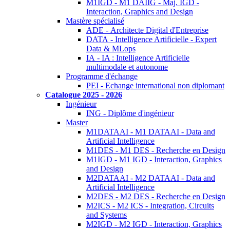
M1IGD - M1 DAIIG - Maj. IGD -
Interaction, Graphics and Design
Mastère spécialisé
ADE - Architecte Digital d'Entreprise
DATA - Intelligence Artificielle - Expert
Data & MLops
IA - IA : Intelligence Artificielle
multimodale et autonome
Programme d'échange
PEI - Echange international non diplomant
Catalogue 2025 - 2026
Ingénieur
ING - Diplôme d'ingénieur
Master
M1DATAAI - M1 DATAAI - Data and
Artificial Intelligence
M1DES - M1 DES - Recherche en Design
M1IGD - M1 IGD - Interaction, Graphics
and Design
M2DATAAI - M2 DATAAI - Data and
Artificial Intelligence
M2DES - M2 DES - Recherche en Design
M2ICS - M2 ICS - Integration, Circuits
and Systems
M2IGD - M2 IGD - Interaction, Graphics