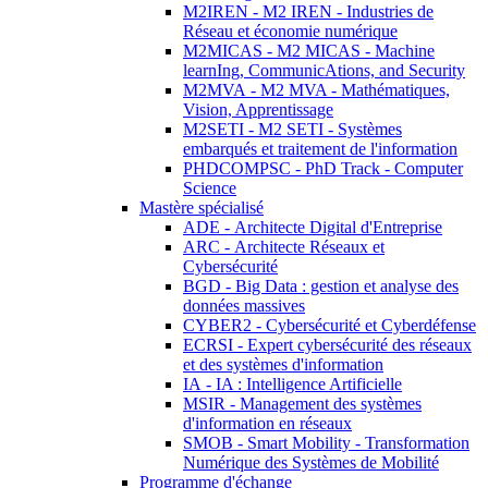
M2IREN - M2 IREN - Industries de
Réseau et économie numérique
M2MICAS - M2 MICAS - Machine
learnIng, CommunicAtions, and Security
M2MVA - M2 MVA - Mathématiques,
Vision, Apprentissage
M2SETI - M2 SETI - Systèmes
embarqués et traitement de l'information
PHDCOMPSC - PhD Track - Computer
Science
Mastère spécialisé
ADE - Architecte Digital d'Entreprise
ARC - Architecte Réseaux et
Cybersécurité
BGD - Big Data : gestion et analyse des
données massives
CYBER2 - Cybersécurité et Cyberdéfense
ECRSI - Expert cybersécurité des réseaux
et des systèmes d'information
IA - IA : Intelligence Artificielle
MSIR - Management des systèmes
d'information en réseaux
SMOB - Smart Mobility - Transformation
Numérique des Systèmes de Mobilité
Programme d'échange