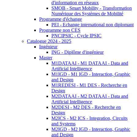
d'information en réseaux
SMOB - Smart Mobility - Transformation
Numérique des Systèmes de Mobilité
Programme d'échange
PEI - Echange international non diplomant
Programme non CES
PNCIPSIC - Cycle IPSIC
Catalogue 2024 - 2025
Ingénieur
ING - Diplôme d'ingénieur
Master
M1DATAAI - M1 DATAAI - Data and
Artificial Intelligence
M1IGD - M1 IGD - Interaction, Graphic
and Design
M1REDESI - M1 DES - Recherche en
Design
M2DATAAI - M2 DATAAI - Data and
Artificial Intelligence
M2DESI - M2 DES - Recherche en
Design
M2ICS - M2 ICS - Integration, Circuits
and Systems
M2IGD - M2 IGD - Interaction, Graphic
and Design