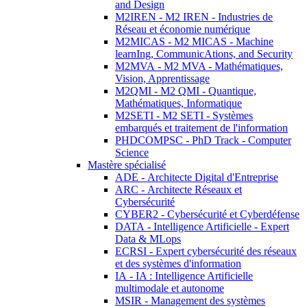
and Design
M2IREN - M2 IREN - Industries de
Réseau et économie numérique
M2MICAS - M2 MICAS - Machine
learnIng, CommunicAtions, and Security
M2MVA - M2 MVA - Mathématiques,
Vision, Apprentissage
M2QMI - M2 QMI - Quantique,
Mathématiques, Informatique
M2SETI - M2 SETI - Systèmes
embarqués et traitement de l'information
PHDCOMPSC - PhD Track - Computer
Science
Mastère spécialisé
ADE - Architecte Digital d'Entreprise
ARC - Architecte Réseaux et
Cybersécurité
CYBER2 - Cybersécurité et Cyberdéfense
DATA - Intelligence Artificielle - Expert
Data & MLops
ECRSI - Expert cybersécurité des réseaux
et des systèmes d'information
IA - IA : Intelligence Artificielle
multimodale et autonome
MSIR - Management des systèmes