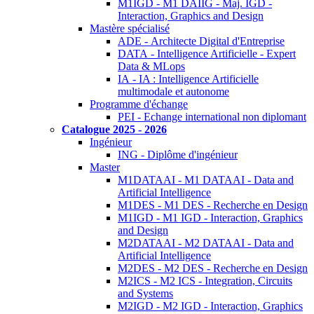
M1IGD - M1 DAIIG - Maj. IGD -
Interaction, Graphics and Design
Mastère spécialisé
ADE - Architecte Digital d'Entreprise
DATA - Intelligence Artificielle - Expert
Data & MLops
IA - IA : Intelligence Artificielle
multimodale et autonome
Programme d'échange
PEI - Echange international non diplomant
Catalogue 2025 - 2026
Ingénieur
ING - Diplôme d'ingénieur
Master
M1DATAAI - M1 DATAAI - Data and
Artificial Intelligence
M1DES - M1 DES - Recherche en Design
M1IGD - M1 IGD - Interaction, Graphics
and Design
M2DATAAI - M2 DATAAI - Data and
Artificial Intelligence
M2DES - M2 DES - Recherche en Design
M2ICS - M2 ICS - Integration, Circuits
and Systems
M2IGD - M2 IGD - Interaction, Graphics