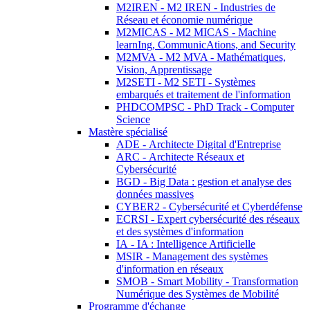
M2IREN - M2 IREN - Industries de
Réseau et économie numérique
M2MICAS - M2 MICAS - Machine
learnIng, CommunicAtions, and Security
M2MVA - M2 MVA - Mathématiques,
Vision, Apprentissage
M2SETI - M2 SETI - Systèmes
embarqués et traitement de l'information
PHDCOMPSC - PhD Track - Computer
Science
Mastère spécialisé
ADE - Architecte Digital d'Entreprise
ARC - Architecte Réseaux et
Cybersécurité
BGD - Big Data : gestion et analyse des
données massives
CYBER2 - Cybersécurité et Cyberdéfense
ECRSI - Expert cybersécurité des réseaux
et des systèmes d'information
IA - IA : Intelligence Artificielle
MSIR - Management des systèmes
d'information en réseaux
SMOB - Smart Mobility - Transformation
Numérique des Systèmes de Mobilité
Programme d'échange