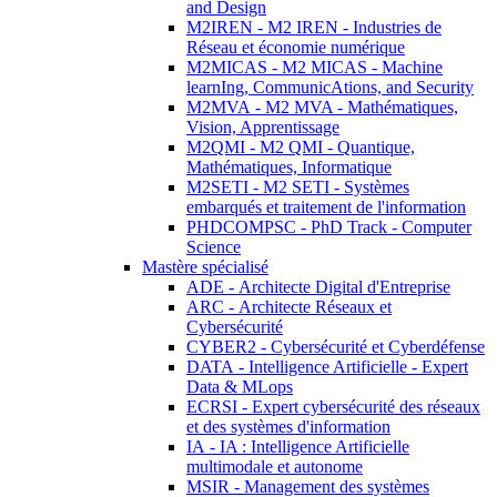
and Design
M2IREN - M2 IREN - Industries de
Réseau et économie numérique
M2MICAS - M2 MICAS - Machine
learnIng, CommunicAtions, and Security
M2MVA - M2 MVA - Mathématiques,
Vision, Apprentissage
M2QMI - M2 QMI - Quantique,
Mathématiques, Informatique
M2SETI - M2 SETI - Systèmes
embarqués et traitement de l'information
PHDCOMPSC - PhD Track - Computer
Science
Mastère spécialisé
ADE - Architecte Digital d'Entreprise
ARC - Architecte Réseaux et
Cybersécurité
CYBER2 - Cybersécurité et Cyberdéfense
DATA - Intelligence Artificielle - Expert
Data & MLops
ECRSI - Expert cybersécurité des réseaux
et des systèmes d'information
IA - IA : Intelligence Artificielle
multimodale et autonome
MSIR - Management des systèmes