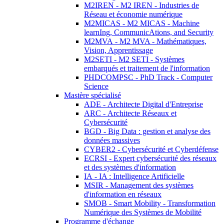
M2IREN - M2 IREN - Industries de
Réseau et économie numérique
M2MICAS - M2 MICAS - Machine
learnIng, CommunicAtions, and Security
M2MVA - M2 MVA - Mathématiques,
Vision, Apprentissage
M2SETI - M2 SETI - Systèmes
embarqués et traitement de l'information
PHDCOMPSC - PhD Track - Computer
Science
Mastère spécialisé
ADE - Architecte Digital d'Entreprise
ARC - Architecte Réseaux et
Cybersécurité
BGD - Big Data : gestion et analyse des
données massives
CYBER2 - Cybersécurité et Cyberdéfense
ECRSI - Expert cybersécurité des réseaux
et des systèmes d'information
IA - IA : Intelligence Artificielle
MSIR - Management des systèmes
d'information en réseaux
SMOB - Smart Mobility - Transformation
Numérique des Systèmes de Mobilité
Programme d'échange