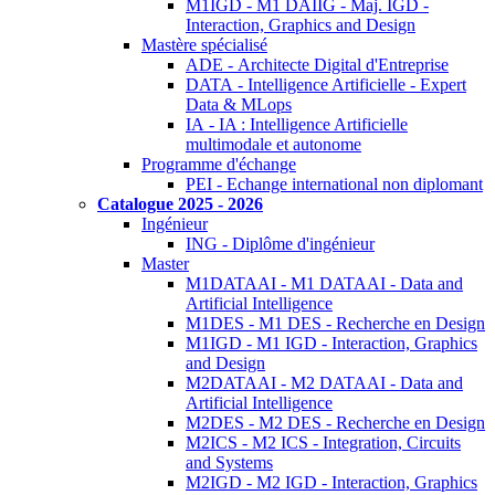
M1IGD - M1 DAIIG - Maj. IGD -
Interaction, Graphics and Design
Mastère spécialisé
ADE - Architecte Digital d'Entreprise
DATA - Intelligence Artificielle - Expert
Data & MLops
IA - IA : Intelligence Artificielle
multimodale et autonome
Programme d'échange
PEI - Echange international non diplomant
Catalogue 2025 - 2026
Ingénieur
ING - Diplôme d'ingénieur
Master
M1DATAAI - M1 DATAAI - Data and
Artificial Intelligence
M1DES - M1 DES - Recherche en Design
M1IGD - M1 IGD - Interaction, Graphics
and Design
M2DATAAI - M2 DATAAI - Data and
Artificial Intelligence
M2DES - M2 DES - Recherche en Design
M2ICS - M2 ICS - Integration, Circuits
and Systems
M2IGD - M2 IGD - Interaction, Graphics