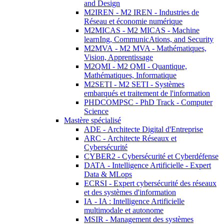
and Design
M2IREN - M2 IREN - Industries de
Réseau et économie numérique
M2MICAS - M2 MICAS - Machine
learnIng, CommunicAtions, and Security
M2MVA - M2 MVA - Mathématiques,
Vision, Apprentissage
M2QMI - M2 QMI - Quantique,
Mathématiques, Informatique
M2SETI - M2 SETI - Systèmes
embarqués et traitement de l'information
PHDCOMPSC - PhD Track - Computer
Science
Mastère spécialisé
ADE - Architecte Digital d'Entreprise
ARC - Architecte Réseaux et
Cybersécurité
CYBER2 - Cybersécurité et Cyberdéfense
DATA - Intelligence Artificielle - Expert
Data & MLops
ECRSI - Expert cybersécurité des réseaux
et des systèmes d'information
IA - IA : Intelligence Artificielle
multimodale et autonome
MSIR - Management des systèmes