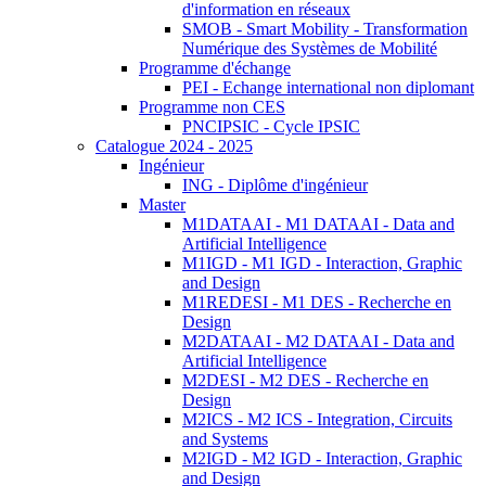
d'information en réseaux
SMOB - Smart Mobility - Transformation
Numérique des Systèmes de Mobilité
Programme d'échange
PEI - Echange international non diplomant
Programme non CES
PNCIPSIC - Cycle IPSIC
Catalogue 2024 - 2025
Ingénieur
ING - Diplôme d'ingénieur
Master
M1DATAAI - M1 DATAAI - Data and
Artificial Intelligence
M1IGD - M1 IGD - Interaction, Graphic
and Design
M1REDESI - M1 DES - Recherche en
Design
M2DATAAI - M2 DATAAI - Data and
Artificial Intelligence
M2DESI - M2 DES - Recherche en
Design
M2ICS - M2 ICS - Integration, Circuits
and Systems
M2IGD - M2 IGD - Interaction, Graphic
and Design