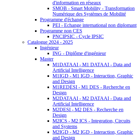
d'information en réseaux
SMOB - Smart Mobility - Transformation
Numérique des Systèmes de Mobilité
Programme d'échange
PEI - Echange international non diplomant
Programme non CES
PNCIPSIC - Cycle IPSIC
Catalogue 2024 - 2025
Ingénieur
ING - Diplôme d'ingénieur
Master
M1DATAAI - M1 DATAAI - Data and
Artificial Intelligence
M1IGD - M1 IGD - Interaction, Graphic
and Design
M1REDESI - M1 DES - Recherche en
Design
M2DATAAI - M2 DATAAI - Data and
Artificial Intelligence
M2DESI - M2 DES - Recherche en
Design
M2ICS - M2 ICS - Integration, Circuits
and Systems
M2IGD - M2 IGD - Interaction, Graphic
and Design