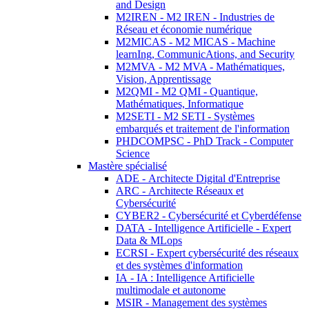
and Design
M2IREN - M2 IREN - Industries de
Réseau et économie numérique
M2MICAS - M2 MICAS - Machine
learnIng, CommunicAtions, and Security
M2MVA - M2 MVA - Mathématiques,
Vision, Apprentissage
M2QMI - M2 QMI - Quantique,
Mathématiques, Informatique
M2SETI - M2 SETI - Systèmes
embarqués et traitement de l'information
PHDCOMPSC - PhD Track - Computer
Science
Mastère spécialisé
ADE - Architecte Digital d'Entreprise
ARC - Architecte Réseaux et
Cybersécurité
CYBER2 - Cybersécurité et Cyberdéfense
DATA - Intelligence Artificielle - Expert
Data & MLops
ECRSI - Expert cybersécurité des réseaux
et des systèmes d'information
IA - IA : Intelligence Artificielle
multimodale et autonome
MSIR - Management des systèmes