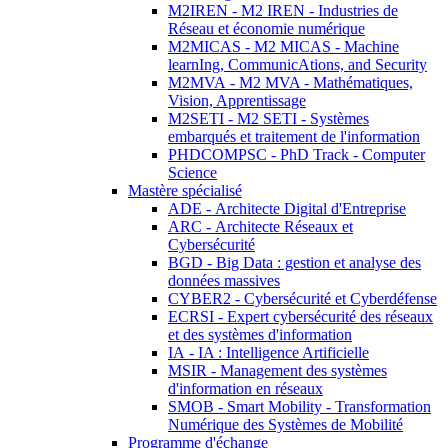
M2IREN - M2 IREN - Industries de
Réseau et économie numérique
M2MICAS - M2 MICAS - Machine
learnIng, CommunicAtions, and Security
M2MVA - M2 MVA - Mathématiques,
Vision, Apprentissage
M2SETI - M2 SETI - Systèmes
embarqués et traitement de l'information
PHDCOMPSC - PhD Track - Computer
Science
Mastère spécialisé
ADE - Architecte Digital d'Entreprise
ARC - Architecte Réseaux et
Cybersécurité
BGD - Big Data : gestion et analyse des
données massives
CYBER2 - Cybersécurité et Cyberdéfense
ECRSI - Expert cybersécurité des réseaux
et des systèmes d'information
IA - IA : Intelligence Artificielle
MSIR - Management des systèmes
d'information en réseaux
SMOB - Smart Mobility - Transformation
Numérique des Systèmes de Mobilité
Programme d'échange