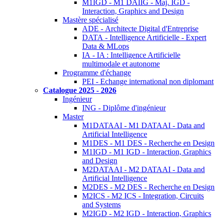
M1IGD - M1 DAIIG - Maj. IGD -
Interaction, Graphics and Design
Mastère spécialisé
ADE - Architecte Digital d'Entreprise
DATA - Intelligence Artificielle - Expert
Data & MLops
IA - IA : Intelligence Artificielle
multimodale et autonome
Programme d'échange
PEI - Echange international non diplomant
Catalogue 2025 - 2026
Ingénieur
ING - Diplôme d'ingénieur
Master
M1DATAAI - M1 DATAAI - Data and
Artificial Intelligence
M1DES - M1 DES - Recherche en Design
M1IGD - M1 IGD - Interaction, Graphics
and Design
M2DATAAI - M2 DATAAI - Data and
Artificial Intelligence
M2DES - M2 DES - Recherche en Design
M2ICS - M2 ICS - Integration, Circuits
and Systems
M2IGD - M2 IGD - Interaction, Graphics