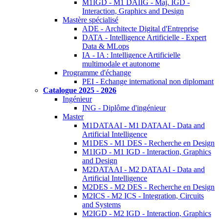
M1IGD - M1 DAIIG - Maj. IGD -
Interaction, Graphics and Design
Mastère spécialisé
ADE - Architecte Digital d'Entreprise
DATA - Intelligence Artificielle - Expert
Data & MLops
IA - IA : Intelligence Artificielle
multimodale et autonome
Programme d'échange
PEI - Echange international non diplomant
Catalogue 2025 - 2026
Ingénieur
ING - Diplôme d'ingénieur
Master
M1DATAAI - M1 DATAAI - Data and
Artificial Intelligence
M1DES - M1 DES - Recherche en Design
M1IGD - M1 IGD - Interaction, Graphics
and Design
M2DATAAI - M2 DATAAI - Data and
Artificial Intelligence
M2DES - M2 DES - Recherche en Design
M2ICS - M2 ICS - Integration, Circuits
and Systems
M2IGD - M2 IGD - Interaction, Graphics