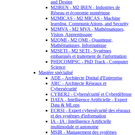
and Design
M2IREN - M2 IREN - Industries de
Réseau et économie numérique
M2MICAS - M2 MICAS - Machine
learnIng, CommunicAtions, and Security
M2MVA - M2 MVA - Mathématiques,
Vision, Apprentissage
M2QMI - M2 QMI - Quantique,
Mathématiques, Informatique
M2SETI - M2 SETI - Systèmes
embarqués et traitement de l'information
PHDCOMPSC - PhD Track - Computer
Science
Mastère spécialisé
ADE - Architecte Digital d'Entreprise
ARC - Architecte Réseaux et
Cybersécurité
CYBER2 - Cybersécurité et Cyberdéfense
DATA - Intelligence Artificielle - Expert
Data & MLops
ECRSI - Expert cybersécurité des réseaux
et des systèmes d'information
IA - IA : Intelligence Artificielle
multimodale et autonome
MSIR - Management des systèmes