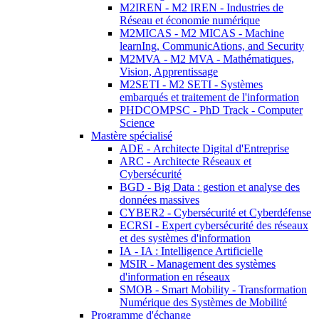
M2IREN - M2 IREN - Industries de
Réseau et économie numérique
M2MICAS - M2 MICAS - Machine
learnIng, CommunicAtions, and Security
M2MVA - M2 MVA - Mathématiques,
Vision, Apprentissage
M2SETI - M2 SETI - Systèmes
embarqués et traitement de l'information
PHDCOMPSC - PhD Track - Computer
Science
Mastère spécialisé
ADE - Architecte Digital d'Entreprise
ARC - Architecte Réseaux et
Cybersécurité
BGD - Big Data : gestion et analyse des
données massives
CYBER2 - Cybersécurité et Cyberdéfense
ECRSI - Expert cybersécurité des réseaux
et des systèmes d'information
IA - IA : Intelligence Artificielle
MSIR - Management des systèmes
d'information en réseaux
SMOB - Smart Mobility - Transformation
Numérique des Systèmes de Mobilité
Programme d'échange