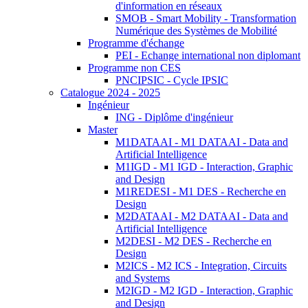
d'information en réseaux
SMOB - Smart Mobility - Transformation
Numérique des Systèmes de Mobilité
Programme d'échange
PEI - Echange international non diplomant
Programme non CES
PNCIPSIC - Cycle IPSIC
Catalogue 2024 - 2025
Ingénieur
ING - Diplôme d'ingénieur
Master
M1DATAAI - M1 DATAAI - Data and
Artificial Intelligence
M1IGD - M1 IGD - Interaction, Graphic
and Design
M1REDESI - M1 DES - Recherche en
Design
M2DATAAI - M2 DATAAI - Data and
Artificial Intelligence
M2DESI - M2 DES - Recherche en
Design
M2ICS - M2 ICS - Integration, Circuits
and Systems
M2IGD - M2 IGD - Interaction, Graphic
and Design