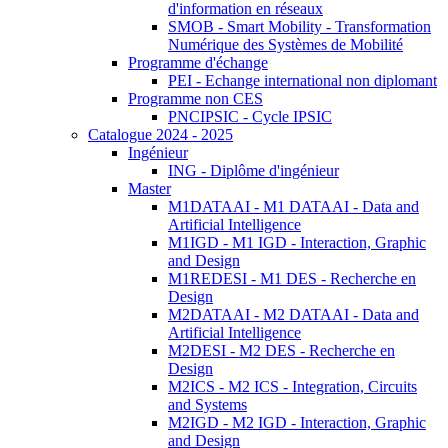
d'information en réseaux
SMOB - Smart Mobility - Transformation
Numérique des Systèmes de Mobilité
Programme d'échange
PEI - Echange international non diplomant
Programme non CES
PNCIPSIC - Cycle IPSIC
Catalogue 2024 - 2025
Ingénieur
ING - Diplôme d'ingénieur
Master
M1DATAAI - M1 DATAAI - Data and
Artificial Intelligence
M1IGD - M1 IGD - Interaction, Graphic
and Design
M1REDESI - M1 DES - Recherche en
Design
M2DATAAI - M2 DATAAI - Data and
Artificial Intelligence
M2DESI - M2 DES - Recherche en
Design
M2ICS - M2 ICS - Integration, Circuits
and Systems
M2IGD - M2 IGD - Interaction, Graphic
and Design