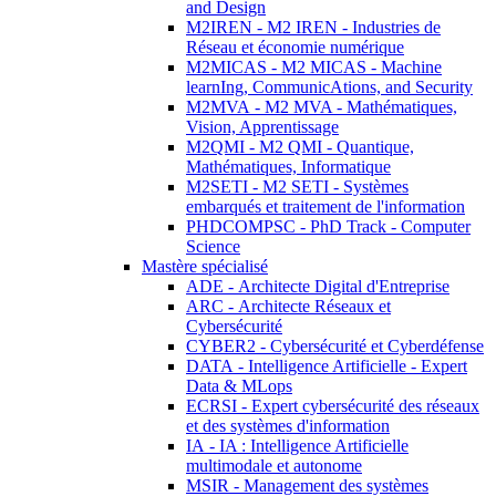
and Design
M2IREN - M2 IREN - Industries de
Réseau et économie numérique
M2MICAS - M2 MICAS - Machine
learnIng, CommunicAtions, and Security
M2MVA - M2 MVA - Mathématiques,
Vision, Apprentissage
M2QMI - M2 QMI - Quantique,
Mathématiques, Informatique
M2SETI - M2 SETI - Systèmes
embarqués et traitement de l'information
PHDCOMPSC - PhD Track - Computer
Science
Mastère spécialisé
ADE - Architecte Digital d'Entreprise
ARC - Architecte Réseaux et
Cybersécurité
CYBER2 - Cybersécurité et Cyberdéfense
DATA - Intelligence Artificielle - Expert
Data & MLops
ECRSI - Expert cybersécurité des réseaux
et des systèmes d'information
IA - IA : Intelligence Artificielle
multimodale et autonome
MSIR - Management des systèmes