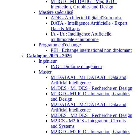
M1IGD - M1 DAIIG - Maj. IGD -
Interaction, Graphics and Design
Mastère spécialisé
ADE - Architecte Digital d'Entreprise
DATA - Intelligence Artificielle - Expert
Data & MLops
IA - IA : Intelligence Artificielle
multimodale et autonome
Programme d'échange
PEI - Echange international non diplomant
Catalogue 2025 - 2026
Ingénieur
ING - Diplôme d'ingénieur
Master
M1DATAAI - M1 DATAAI - Data and
Artificial Intelligence
M1DES - M1 DES - Recherche en Design
M1IGD - M1 IGD - Interaction, Graphics
and Design
M2DATAAI - M2 DATAAI - Data and
Artificial Intelligence
M2DES - M2 DES - Recherche en Design
M2ICS - M2 ICS - Integration, Circuits
and Systems
M2IGD - M2 IGD - Interaction, Graphics