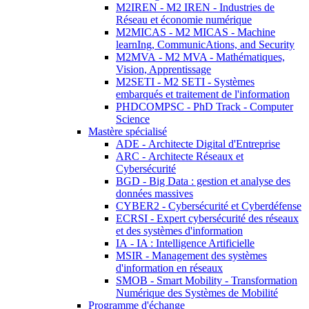
M2IREN - M2 IREN - Industries de
Réseau et économie numérique
M2MICAS - M2 MICAS - Machine
learnIng, CommunicAtions, and Security
M2MVA - M2 MVA - Mathématiques,
Vision, Apprentissage
M2SETI - M2 SETI - Systèmes
embarqués et traitement de l'information
PHDCOMPSC - PhD Track - Computer
Science
Mastère spécialisé
ADE - Architecte Digital d'Entreprise
ARC - Architecte Réseaux et
Cybersécurité
BGD - Big Data : gestion et analyse des
données massives
CYBER2 - Cybersécurité et Cyberdéfense
ECRSI - Expert cybersécurité des réseaux
et des systèmes d'information
IA - IA : Intelligence Artificielle
MSIR - Management des systèmes
d'information en réseaux
SMOB - Smart Mobility - Transformation
Numérique des Systèmes de Mobilité
Programme d'échange