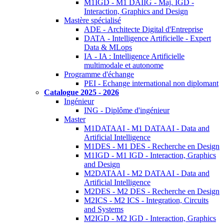
M1IGD - M1 DAIIG - Maj. IGD -
Interaction, Graphics and Design
Mastère spécialisé
ADE - Architecte Digital d'Entreprise
DATA - Intelligence Artificielle - Expert
Data & MLops
IA - IA : Intelligence Artificielle
multimodale et autonome
Programme d'échange
PEI - Echange international non diplomant
Catalogue 2025 - 2026
Ingénieur
ING - Diplôme d'ingénieur
Master
M1DATAAI - M1 DATAAI - Data and
Artificial Intelligence
M1DES - M1 DES - Recherche en Design
M1IGD - M1 IGD - Interaction, Graphics
and Design
M2DATAAI - M2 DATAAI - Data and
Artificial Intelligence
M2DES - M2 DES - Recherche en Design
M2ICS - M2 ICS - Integration, Circuits
and Systems
M2IGD - M2 IGD - Interaction, Graphics