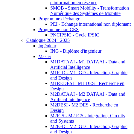
d'information en réseaux
SMOB - Smart Mobility - Transformation
Numérique des Systèmes de Mobilité
Programme d'échange
PEI - Echange international non diplomant
Programme non CES
PNCIPSIC - Cycle IPSIC
Catalogue 2024 - 2025
Ingénieur
ING - Diplôme d'ingénieur
Master
M1DATAAI - M1 DATAAI - Data and
Artificial Intelligence
M1IGD - M1 IGD - Interaction, Graphic
and Design
M1REDESI - M1 DES - Recherche en
Design
M2DATAAI - M2 DATAAI - Data and
Artificial Intelligence
M2DESI - M2 DES - Recherche en
Design
M2ICS - M2 ICS - Integration, Circuits
and Systems
M2IGD - M2 IGD - Interaction, Graphic
and Design