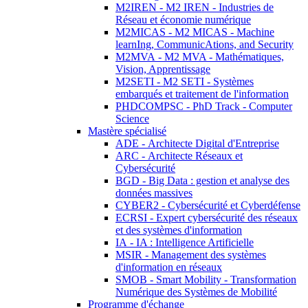
M2IREN - M2 IREN - Industries de
Réseau et économie numérique
M2MICAS - M2 MICAS - Machine
learnIng, CommunicAtions, and Security
M2MVA - M2 MVA - Mathématiques,
Vision, Apprentissage
M2SETI - M2 SETI - Systèmes
embarqués et traitement de l'information
PHDCOMPSC - PhD Track - Computer
Science
Mastère spécialisé
ADE - Architecte Digital d'Entreprise
ARC - Architecte Réseaux et
Cybersécurité
BGD - Big Data : gestion et analyse des
données massives
CYBER2 - Cybersécurité et Cyberdéfense
ECRSI - Expert cybersécurité des réseaux
et des systèmes d'information
IA - IA : Intelligence Artificielle
MSIR - Management des systèmes
d'information en réseaux
SMOB - Smart Mobility - Transformation
Numérique des Systèmes de Mobilité
Programme d'échange