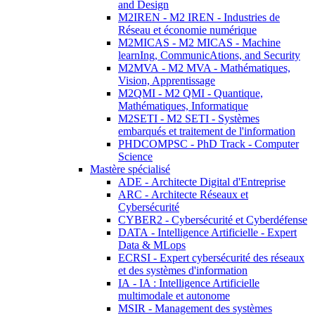
and Design
M2IREN - M2 IREN - Industries de
Réseau et économie numérique
M2MICAS - M2 MICAS - Machine
learnIng, CommunicAtions, and Security
M2MVA - M2 MVA - Mathématiques,
Vision, Apprentissage
M2QMI - M2 QMI - Quantique,
Mathématiques, Informatique
M2SETI - M2 SETI - Systèmes
embarqués et traitement de l'information
PHDCOMPSC - PhD Track - Computer
Science
Mastère spécialisé
ADE - Architecte Digital d'Entreprise
ARC - Architecte Réseaux et
Cybersécurité
CYBER2 - Cybersécurité et Cyberdéfense
DATA - Intelligence Artificielle - Expert
Data & MLops
ECRSI - Expert cybersécurité des réseaux
et des systèmes d'information
IA - IA : Intelligence Artificielle
multimodale et autonome
MSIR - Management des systèmes