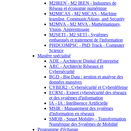
M2IREN - M2 IREN - Industries de
Réseau et économie numérique
M2MICAS - M2 MICAS - Machine
learnIng, CommunicAtions, and Security
M2MVA - M2 MVA - Mathématiques,
Vision, Apprentissage
M2SETI - M2 SETI - Systèmes
embarqués et traitement de l'information
PHDCOMPSC - PhD Track - Computer
Science
Mastère spécialisé
ADE - Architecte Digital d'Entreprise
ARC - Architecte Réseaux et
Cybersécurité
BGD - Big Data : gestion et analyse des
données massives
CYBER2 - Cybersécurité et Cyberdéfense
ECRSI - Expert cybersécurité des réseaux
et des systèmes d'information
IA - IA : Intelligence Artificielle
MSIR - Management des systèmes
d'information en réseaux
SMOB - Smart Mobility - Transformation
Numérique des Systèmes de Mobilité
Programme d'échange