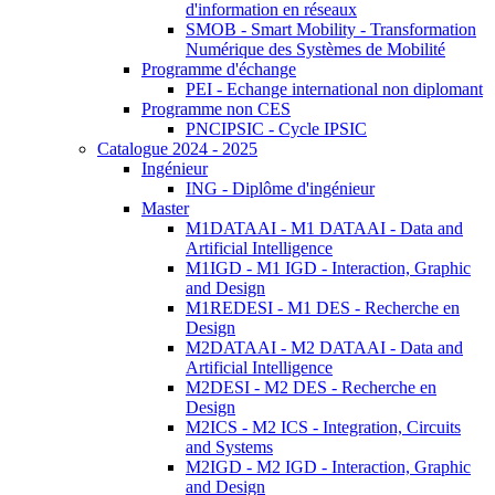
d'information en réseaux
SMOB - Smart Mobility - Transformation
Numérique des Systèmes de Mobilité
Programme d'échange
PEI - Echange international non diplomant
Programme non CES
PNCIPSIC - Cycle IPSIC
Catalogue 2024 - 2025
Ingénieur
ING - Diplôme d'ingénieur
Master
M1DATAAI - M1 DATAAI - Data and
Artificial Intelligence
M1IGD - M1 IGD - Interaction, Graphic
and Design
M1REDESI - M1 DES - Recherche en
Design
M2DATAAI - M2 DATAAI - Data and
Artificial Intelligence
M2DESI - M2 DES - Recherche en
Design
M2ICS - M2 ICS - Integration, Circuits
and Systems
M2IGD - M2 IGD - Interaction, Graphic
and Design