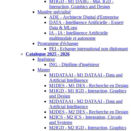
M1IGD - M1 DAIIG - Maj. IGD -
Interaction, Graphics and Design
Mastère spécialisé
ADE - Architecte Digital d'Entreprise
DATA - Intelligence Artificielle - Expert
Data & MLops
IA - IA : Intelligence Artificielle
multimodale et autonome
Programme d'échange
PEI - Echange international non diplomant
Catalogue 2025 - 2026
Ingénieur
ING - Diplôme d'ingénieur
Master
M1DATAAI - M1 DATAAI - Data and
Artificial Intelligence
M1DES - M1 DES - Recherche en Design
M1IGD - M1 IGD - Interaction, Graphics
and Design
M2DATAAI - M2 DATAAI - Data and
Artificial Intelligence
M2DES - M2 DES - Recherche en Design
M2ICS - M2 ICS - Integration, Circuits
and Systems
M2IGD - M2 IGD - Interaction, Graphics