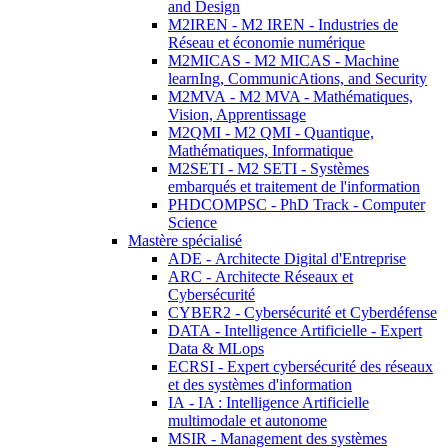
and Design
M2IREN - M2 IREN - Industries de
Réseau et économie numérique
M2MICAS - M2 MICAS - Machine
learnIng, CommunicAtions, and Security
M2MVA - M2 MVA - Mathématiques,
Vision, Apprentissage
M2QMI - M2 QMI - Quantique,
Mathématiques, Informatique
M2SETI - M2 SETI - Systèmes
embarqués et traitement de l'information
PHDCOMPSC - PhD Track - Computer
Science
Mastère spécialisé
ADE - Architecte Digital d'Entreprise
ARC - Architecte Réseaux et
Cybersécurité
CYBER2 - Cybersécurité et Cyberdéfense
DATA - Intelligence Artificielle - Expert
Data & MLops
ECRSI - Expert cybersécurité des réseaux
et des systèmes d'information
IA - IA : Intelligence Artificielle
multimodale et autonome
MSIR - Management des systèmes